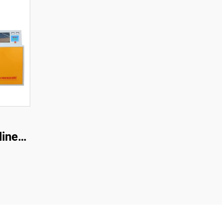
linen
one