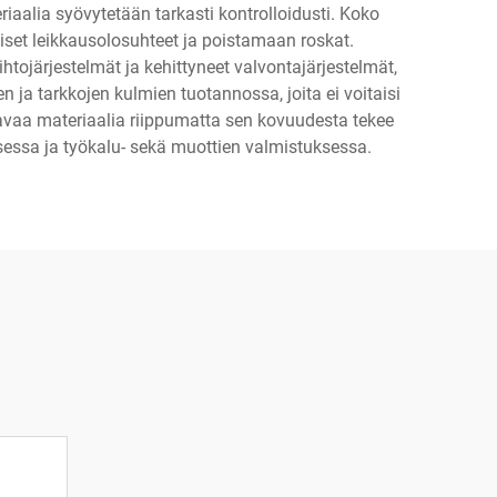
iaalia syövytetään tarkasti kontrolloidusti. Koko
iset leikkausolosuhteet ja poistamaan roskat.
tojärjestelmät ja kehittyneet valvontajärjestelmät,
ja tarkkojen kulmien tuotannossa, joita ei voitaisi
tavaa materiaalia riippumatta sen kovuudesta tekee
ksessa ja työkalu- sekä muottien valmistuksessa.