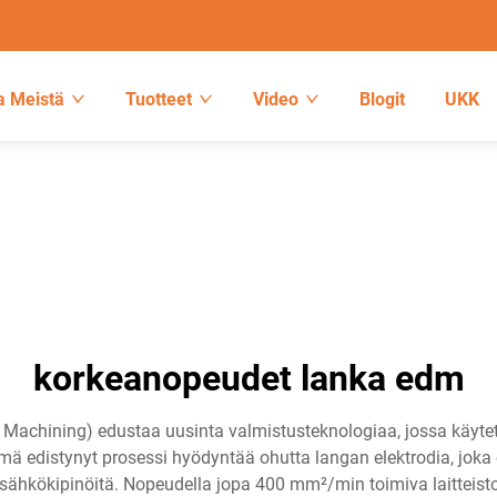
a Meistä
Tuotteet
Video
Blogit
UKK
korkeanopeudet lanka edm
 Machining) edustaa uusinta valmistusteknologiaa, jossa käytet
mä edistynyt prosessi hyödyntää ohutta langan elektrodia, joka o
ja sähkökipinöitä. Nopeudella jopa 400 mm²/min toimiva laittei