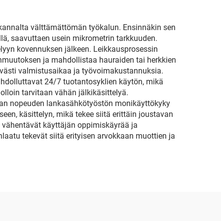
 kannalta välttämättömän työkalun. Ensinnäkin sen
llä, saavuttaen usein mikrometrin tarkkuuden.
telyyn kovennuksen jälkeen. Leikkausprosessin
nmuutoksen ja mahdollistaa hauraiden tai herkkien
ävästi valmistusaikaa ja työvoimakustannuksia.
hdolluttavat 24/7 tuotantosyklien käytön, mikä
loin tarvitaan vähän jälkikäsittelyä.
rkean nopeuden lankasähkötyöstön monikäyttökyky
, käsittelyn, mikä tekee siitä erittäin joustavan
ka vähentävät käyttäjän oppimiskäyrää ja
aatu tekevät siitä erityisen arvokkaan muottien ja