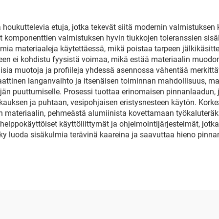
houkuttelevia etuja, jotka tekevät siitä modernin valmistuksen
t komponenttien valmistuksen hyvin tiukkojen toleranssien sisä
mia materiaaleja käytettäessä, mikä poistaa tarpeen jälkikäsit
en ei kohdistu fyysistä voimaa, mikä estää materiaalin muodo
isia muotoja ja profiileja yhdessä asennossa vähentää merkitt
ttinen langanvaihto ja itsenäisen toiminnan mahdollisuus, ma
än puuttumiselle. Prosessi tuottaa erinomaisen pinnanlaadun, jol
kkauksen ja puhtaan, vesipohjaisen eristysnesteen käytön. Ko
ateriaalin, pehmeästä alumiinista kovettamaan työkaluteräkseen
helppokäyttöiset käyttöliittymät ja ohjelmointijärjestelmät, jot
 luoda sisäkulmia terävinä kaareina ja saavuttaa hieno pinnanl