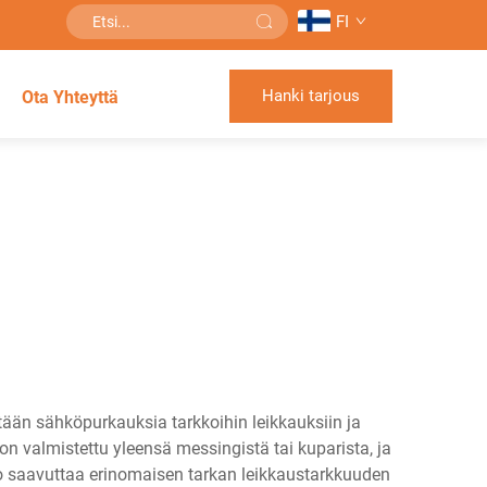
FI
Hanki tarjous
Ota Yhteyttä
ään sähköpurkauksia tarkkoihin leikkauksiin ja
n valmistettu yleensä messingistä tai kuparista, ja
sto saavuttaa erinomaisen tarkan leikkaustarkkuuden