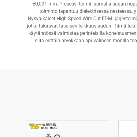
±0,001 mm. Prosessi toimii luomalla sarjan nopei
toiminto tapahtuu dielektrisessä nesteessä, 
Nykyaikaiset High Speed Wire Cut EDM -järjestelmät
jotka takaavat tasaisen leikkauslaadun. Tämä tekno
käytännössä valmistaa perinteisillä koneistusmene
siitä erittäin arvokkaan apuvälineen monilla te