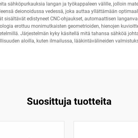
ta sähköpurkauksia langan ja työkappaleen välille, jolloin mater
yleensä deionoidussa vedessä, joka auttaa yllättämään optimaal
 sisältävät edistyneet CNC-ohjaukset, automaattisen langanvaih
logia erottuu monimutkaisten geometrioiden, hienojen kuvioitten 
telmillä. Järjestelmän kyky käsitellä mitä tahansa sähköä joh
ollisuuden aloilla, kuten ilmailussa, lääkintävälineiden valmistu
Suosittuja tuotteita