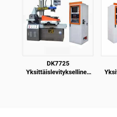
DK7725
Yksittäislevityksellinen
Yksi
langanpuristuskone
la