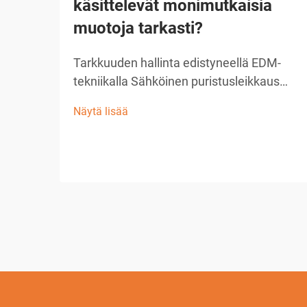
käsittelevät monimutkaisia
muotoja tarkasti?
Tarkkuuden hallinta edistyneellä EDM-
tekniikalla Sähköinen puristusleikkaus
(EDM) on nykyaikaisen
Näytä lisää
tarkkuusvalmistuksen kulmakivi, joka
tarjoaa vertaansa vailla olevia kykyjä
monimutkaisten muotojen ja hienojen
suunnitelmien toteuttamisessa. ...