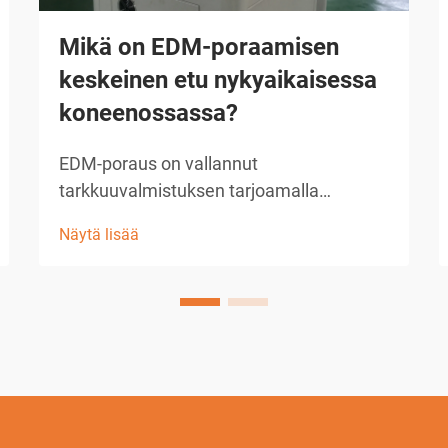
Mikä on EDM-poraamisen
keskeinen etu nykyaikaisessa
koneenossassa?
EDM-poraus on vallannut
tarkkuuvalmistuksen tarjoamalla
vertaansa vailla pitävää tarkkuutta ja
Näytä lisää
monipuolisuutta mikroreikien ja
monimutkaisten geometrioiden
valmistuksessa. Tässä kehittyneessä
koneenpuristustekniikassa käytetään
sähköistä purkautumista materiaalin
poistamiseen, mikä mahdollistaa mat...