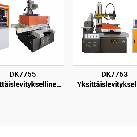
DK7755
DK7763
ttäislevityksellinen
Yksittäislevityksel
nganpuristuskone
langanpuristusk