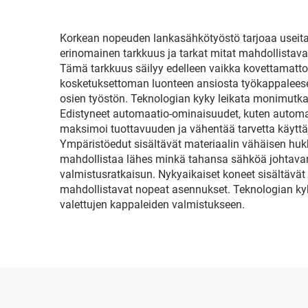
Korkean nopeuden lankasähkötyöstö tarjoaa useita 
erinomainen tarkkuus ja tarkat mitat mahdollistava
Tämä tarkkuus säilyy edelleen vaikka kovettamatto
kosketuksettoman luonteen ansiosta työkappaleese
osien työstön. Teknologian kyky leikata monimutka
Edistyneet automaatio-ominaisuudet, kuten automaa
maksimoi tuottavuuden ja vähentää tarvetta käyttäj
Ympäristöedut sisältävät materiaalin vähäisen hu
mahdollistaa lähes minkä tahansa sähköä johtavan m
valmistusratkaisun. Nykyaikaiset koneet sisältävät 
mahdollistavat nopeat asennukset. Teknologian kyky
valettujen kappaleiden valmistukseen.