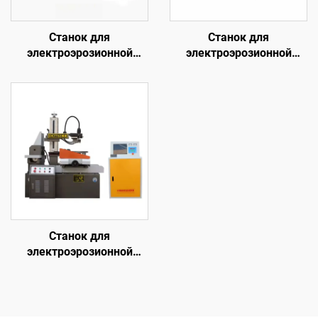
Станок для
Станок для
электроэрозионной
электроэрозионной
обработки проволочным
обработки проволочным
электродом
электродом
однопроходного реза
однопроходного реза
DK7725
DK7755
Станок для
электроэрозионной
обработки проволочным
электродом
однопроходного реза
DK7763