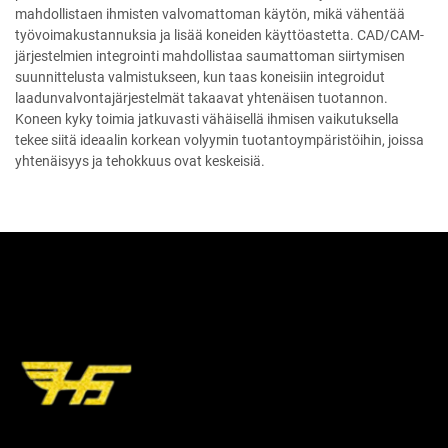
mahdollistaen ihmisten valvomattoman käytön, mikä vähentää
työvoimakustannuksia ja lisää koneiden käyttöastetta. CAD/CAM-
järjestelmien integrointi mahdollistaa saumattoman siirtymisen
suunnittelusta valmistukseen, kun taas koneisiin integroidut
laadunvalvontajärjestelmät takaavat yhtenäisen tuotannon.
Koneen kyky toimia jatkuvasti vähäisellä ihmisen vaikutuksella
tekee siitä ideaalin korkean volyymin tuotantoympäristöihin, joissa
yhtenäisyys ja tehokkuus ovat keskeisiä.