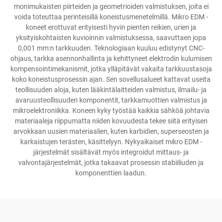
monimukaisten piirteiden ja geometrioiden valmistuksen, joita ei
voida toteuttaa perinteisillä koneistusmenetelmillä. Mikro EDM -
koneet erottuvat erityisesti hyvin pienten reikien, urien ja
yksityiskohtaisten kuvioinnin valmistuksessa, saavuttaen jopa
0,001 mm:n tarkkuuden. Teknologiaan kuuluu edistynyt CNC-
ohjaus, tarkka asennonhallinta ja kehittyneet elektrodin kulumisen
kompensointimekanismit, jotka ylläpitävät vakaita tarkkuustasoja
koko koneistusprosessin ajan. Sen sovellusalueet kattavat useita
teollisuuden aloja, kuten lääkintälaitteiden valmistus, ilmailu- ja
avaruusteollisuuden komponentit, tarkkamuottien valmistus ja
mikroelektroniikka. Koneen kyky työstää kaikkia sähköä johtavia
materiaaleja riippumatta niiden kovuudesta tekee siitä erityisen
arvokkaan uusien materiaalien, kuten karbidien, superseosten ja
karkaistujen terästen, käsittelyyn. Nykyaikaiset mikro EDM -
järjestelmät sisältävät myös integroidut mittaus- ja
valvontajärjestelmät, jotka takaavat prosessin stabiiliuden ja
komponenttien laadun.