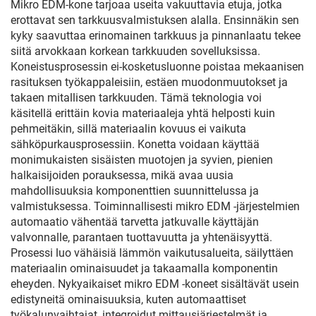
Mikro EDM-kone tarjoaa useita vakuuttavia etuja, jotka
erottavat sen tarkkuusvalmistuksen alalla. Ensinnäkin sen
kyky saavuttaa erinomainen tarkkuus ja pinnanlaatu tekee
siitä arvokkaan korkean tarkkuuden sovelluksissa.
Koneistusprosessin ei-kosketusluonne poistaa mekaanisen
rasituksen työkappaleisiin, estäen muodonmuutokset ja
takaen mitallisen tarkkuuden. Tämä teknologia voi
käsitellä erittäin kovia materiaaleja yhtä helposti kuin
pehmeitäkin, sillä materiaalin kovuus ei vaikuta
sähköpurkausprosessiin. Konetta voidaan käyttää
monimukaisten sisäisten muotojen ja syvien, pienien
halkaisijoiden porauksessa, mikä avaa uusia
mahdollisuuksia komponenttien suunnittelussa ja
valmistuksessa. Toiminnallisesti mikro EDM -järjestelmien
automaatio vähentää tarvetta jatkuvalle käyttäjän
valvonnalle, parantaen tuottavuutta ja yhtenäisyyttä.
Prosessi luo vähäisiä lämmön vaikutusalueita, säilyttäen
materiaalin ominaisuudet ja takaamalla komponentin
eheyden. Nykyaikaiset mikro EDM -koneet sisältävät usein
edistyneitä ominaisuuksia, kuten automaattiset
työkalunvaihtajat, integroidut mittausjärjestelmät ja