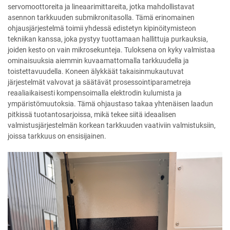
servomoottoreita ja lineaarimittareita, jotka mahdollistavat
asennon tarkkuuden submikronitasolla. Tämä erinomainen
ohjausjärjestelmä toimii yhdessä edistetyn kipinöitymisteon
tekniikan kanssa, joka pystyy tuottamaan hallittuja purkauksia,
joiden kesto on vain mikrosekunteja. Tuloksena on kyky valmistaa
ominaisuuksia aiemmin kuvaamattomalla tarkkuudella ja
toistettavuudella. Koneen älykkäät takaisinmukautuvat
järjestelmät valvovat ja säätävät prosessointiparametreja
reaaliaikaisesti kompensoimalla elektrodin kulumista ja
ympäristömuutoksia. Tämä ohjaustaso takaa yhtenäisen laadun
pitkissä tuotantosarjoissa, mikä tekee siitä ideaalisen
valmistusjärjestelmän korkean tarkkuuden vaativiin valmistuksiin,
joissa tarkkuus on ensisijainen.