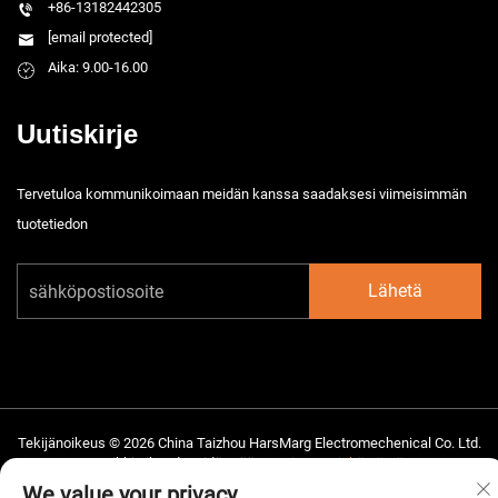
+86-13182442305
[email protected]
Aika: 9.00-16.00
Uutiskirje
Tervetuloa kommunikoimaan meidän kanssa saadaksesi viimeisimmän
tuotetiedon
Lähetä
Tekijänoikeus © 2026 China Taizhou HarsMarg Electromechenical Co. Ltd.
Kaikki oikeudet pidätetään. -
Tietosuojakäytäntö
We value your privacy