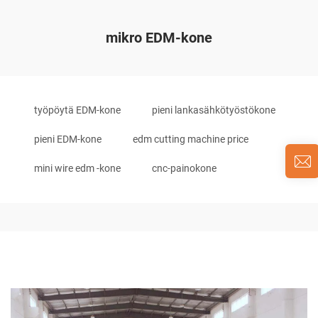
mikro EDM-kone
työpöytä EDM-kone
pieni lankasähkötyöstökone
pieni EDM-kone
edm cutting machine price
mini wire edm -kone
cnc-painokone