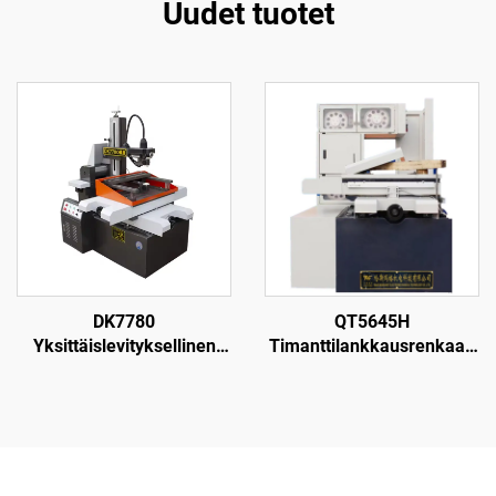
Uudet tuotet
DK7780
QT5645H
Yksittäislevityksellinen
Timanttilankkausrenkaan
langanpuristuskone
leikkauskone