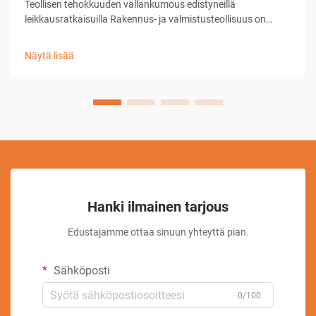
Teollisen tehokkuuden vallankumous edistyneillä
leikkausratkaisuilla Rakennus- ja valmistusteollisuus on
kokenut merkittäviä muutoksia teknologian kehityksen
myötä, ja timanttileikkuulaitteet ovat edelläkävijöitä tässä
Näytä lisää
kehityksessä...
Hanki ilmainen tarjous
Edustajamme ottaa sinuun yhteyttä pian.
Sähköposti
0/100