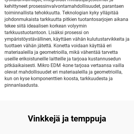
kehittyneet prosessinvalvontamahdollisuudet, parantaen
toiminnallista tehokkuutta. Teknologian kyky ylläpitää
johdonmukaista tarkkuutta pitkien tuotantosarjojen aikana
tekee siitä ideaalisen korkean volyymin
tarkkuustuotantoon. Lisäksi prosessi on
ympäristöystävällinen, käyttäen vähän kulutustarvikkeita ja
tuottaen vähän jätettä. Konetta voidaan käyttää eri
materiaaleilla ja geometrioilla, mikä vähentää tarvetta
useille erikoistuneille laitteille ja tarjoaa kustannusedun
pitkäaikaisesti. Mikro EDM -kone tarjoaa vertaansa vailla
olevat mahdollisuudet eri materiaaleilla ja geometrioilla,
kun on kyse komponenttien koosta, tarkkuudesta ja
pinnanlaadusta.
Vinkkejä ja temppuja