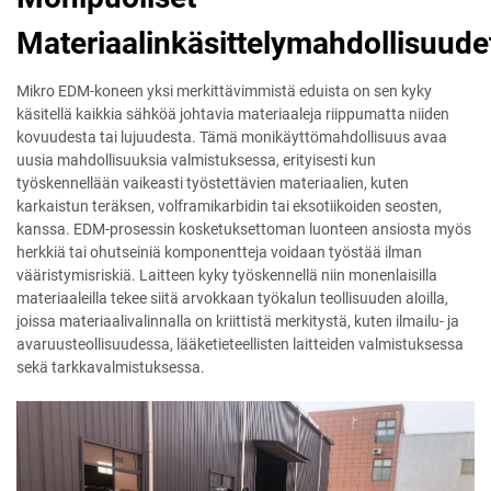
Materiaalinkäsittelymahdollisuude
Mikro EDM-koneen yksi merkittävimmistä eduista on sen kyky
käsitellä kaikkia sähköä johtavia materiaaleja riippumatta niiden
kovuudesta tai lujuudesta. Tämä monikäyttömahdollisuus avaa
uusia mahdollisuuksia valmistuksessa, erityisesti kun
työskennellään vaikeasti työstettävien materiaalien, kuten
karkaistun teräksen, volframikarbidin tai eksotiikoiden seosten,
kanssa. EDM-prosessin kosketuksettoman luonteen ansiosta myös
herkkiä tai ohutseiniä komponentteja voidaan työstää ilman
vääristymisriskiä. Laitteen kyky työskennellä niin monenlaisilla
materiaaleilla tekee siitä arvokkaan työkalun teollisuuden aloilla,
joissa materiaalivalinnalla on kriittistä merkitystä, kuten ilmailu- ja
avaruusteollisuudessa, lääketieteellisten laitteiden valmistuksessa
sekä tarkkavalmistuksessa.