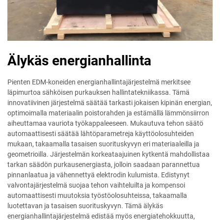
Älykäs energianhallinta
Pienten EDM-koneiden energianhallintajärjestelmä merkitsee
läpimurtoa sähköisen purkauksen hallintatekniikassa. Tämä
innovatiivinen järjestelmä säätää tarkasti jokaisen kipinän energian,
optimoimalla materiaalin poistorahden ja estämällä lämmönsiirron
aiheuttamaa vauriota työkappaleeseen. Mukautuva tehon säätö
automaattisesti säätää lähtöparametreja käyttöolosuhteiden
mukaan, takaamalla tasaisen suorituskyvyn eri materiaaleilla ja
geometrioilla. Järjestelmän korkeataajuinen kytkentä mahdollistaa
tarkan säädön purkausenergiasta, jolloin saadaan parannettua
pinnanlaatua ja vähennettyä elektrodin kulumista. Edistynyt
valvontajärjestelmä suojaa tehon vaihteluilta ja kompensoi
automaattisesti muutoksia työstöolosuhteissa, takaamalla
luotettavan ja tasaisen suorituskyvyn. Tämä älykäs
energianhallintajärjestelmä edistää myös energiatehokkuutta,