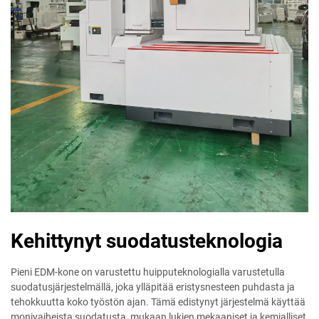
Kehittynyt suodatusteknologia
Pieni EDM-kone on varustettu huipputeknologialla varustetulla
suodatusjärjestelmällä, joka ylläpitää eristysnesteen puhdasta ja
tehokkuutta koko työstön ajan. Tämä edistynyt järjestelmä käyttää
monivaiheista suodatusta, mukaan lukien mekaaniset ja kemialliset