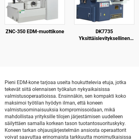
ZNC-350 EDM-muottikone
DK7735
Yksittäislevityksellinen
langanpuristuskone
Pieni EDM-kone tarjoaa useita houkuttelevia etuja, jotka
tekevät siitä olennaisen työkalun nykyaikaisissa
valmistusoperaatioissa. Ensinnäkin, sen kompakti koko
maksimoi työtilan hyödyn ilman, että koneen
valmistusominaisuuksia kompromissoidaan, mikä
mahdollistaa yrityksille tilojen järjestämisen uudelleen
säilyttäen samalla korkean tason tuotantosuorituskyky.
Koneen tarkan ohjausjärjestelmän ansiosta operaattorit
voivat saavuttaa erinomaista tarkkuutta monimutkaisissa