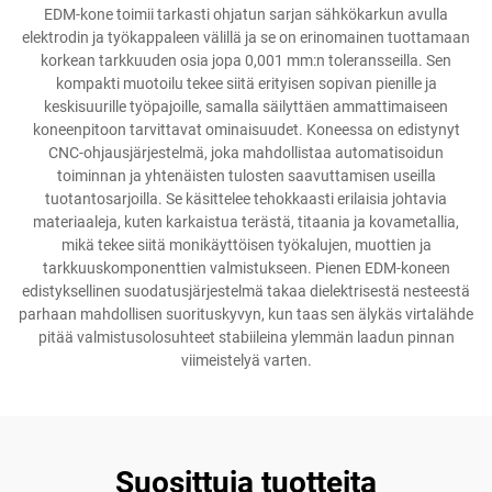
EDM-kone toimii tarkasti ohjatun sarjan sähkökarkun avulla
elektrodin ja työkappaleen välillä ja se on erinomainen tuottamaan
korkean tarkkuuden osia jopa 0,001 mm:n toleransseilla. Sen
kompakti muotoilu tekee siitä erityisen sopivan pienille ja
keskisuurille työpajoille, samalla säilyttäen ammattimaiseen
koneenpitoon tarvittavat ominaisuudet. Koneessa on edistynyt
CNC-ohjausjärjestelmä, joka mahdollistaa automatisoidun
toiminnan ja yhtenäisten tulosten saavuttamisen useilla
tuotantosarjoilla. Se käsittelee tehokkaasti erilaisia johtavia
materiaaleja, kuten karkaistua terästä, titaania ja kovametallia,
mikä tekee siitä monikäyttöisen työkalujen, muottien ja
tarkkuuskomponenttien valmistukseen. Pienen EDM-koneen
edistyksellinen suodatusjärjestelmä takaa dielektrisestä nesteestä
parhaan mahdollisen suorituskyvyn, kun taas sen älykäs virtalähde
pitää valmistusolosuhteet stabiileina ylemmän laadun pinnan
viimeistelyä varten.
Suosittuja tuotteita