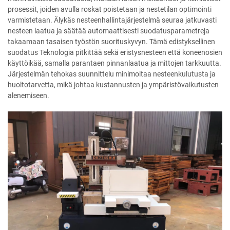
prosessit, joiden avulla roskat poistetaan ja nestetilan optimointi
varmistetaan. Älykäs nesteenhallintajärjestelmä seuraa jatkuvasti
nesteen laatua ja säätää automaattisesti suodatusparametreja
takaamaan tasaisen työstön suorituskyvyn. Tämä edistyksellinen
suodatus Teknologia pitkittää sekä eristysnesteen että koneenosien
käyttöikää, samalla parantaen pinnanlaatua ja mittojen tarkkuutta.
Järjestelmän tehokas suunnittelu minimoitaa nesteenkulutusta ja
huoltotarvetta, mikä johtaa kustannusten ja ympäristövaikutusten
alenemiseen.