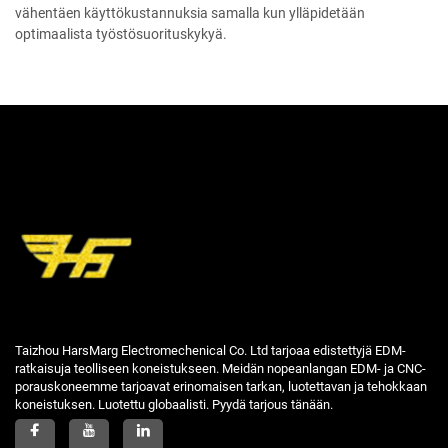
vähentäen käyttökustannuksia samalla kun ylläpidetään
optimaalista työstösuorituskykyä.
Taizhou HarsMarg Electromechenical Co. Ltd tarjoaa edistettyjä EDM-
ratkaisuja teolliseen koneistukseen. Meidän nopeanlangan EDM- ja CNC-
porauskoneemme tarjoavat erinomaisen tarkan, luotettavan ja tehokkaan
koneistuksen. Luotettu globaalisti. Pyydä tarjous tänään.