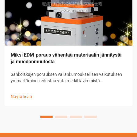
Miksi EDM-poraus vähentää materiaalin jännitystä
ja muodonmuutosta
Sähköiskujen porauksen vallankumouksellisen vaikutuksen
ymmärtäminen edustaa yhtä merkittävimmistä
edistysaskelista nykyaikaisessa valmistustekniikassa. Tämä
kehittynyt koneenpuristusprosessi on muuttanut tapaa, jolla
Näytä lisää
teollisuudet suhtautuvat esimerkiksi ennen ...