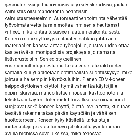
geometrioissa ja hienoviraisissa yksityiskohdissa, joiden
valmistus olisi mahdotonta perinteisin
valmistusmenetelmin. Automaattinen toiminta vähentää
työvoimatarvetta ja minimoitaa ihmisen aiheuttamat
virheet, mikä johtaa tasaiseen laatuun eräkohtaisesti.
Koneen monikäyttövyys erilaisten sähköä johtavien
materiaalien kanssa antaa työpajoille joustavuuden ottaa
käsiteltäväksi monipuolisia projekteja sijoittamatta
lisävarusteisiin. Sen edistyksellinen
energianhallintajärjestelmä takaa energiatehokkuuden
samalla kun ylläpidetään optimaalista suorituskykyä, mikä
johtaa alhaisempiin käyttökuluihin. Pienen EDM-koneen
helppokäyttöinen käyttöliittymä vähentää käyttäjille
oppimiskäyrää, mahdollistaen nopean käyttöönoton ja
tehokkaan käytön. Integroidut turvallisuusominaisuudet
suojaavat sekä koneen käyttäjiä että itse laitetta, kun taas
kestävä rakenne takaa pitkän käyttöiän ja vähäisen
huoltotarpeen. Koneen kyky käsitellä karkaistuja
materiaaleja poistaa tarpeen jälkikäsittelyyn lämmön
avulla monissa sovelluksissa, mikä tehostaa