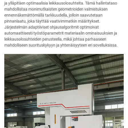
ja ylläpitäen optimaalisia leikkausolosuhteita. Tämä hallintataso
mahdollistaa monimutkaisten geometrioiden valmistuksen
ennennäkemättömällä tarkkuudella, jolloin saavutetaan
pinnanlaatu, joka täyttää vaativimmatkin määritykset.
Järjestelmän adaptiiviset ohjausalgoritmit optimoivat
automaattisesti työstöparametrit materiaalin ominaisuuksien ja
leikkausolosuhteiden perusteella, mikä johtaa parhaaseen
mahdolliseen suorituskykyyn ja yhtenäisyyteen eri sovelluksissa.