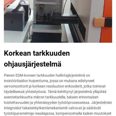
Korkean tarkkuuden
ohjausjärjestelmä
Pienen EDM-koneen tarkkuuden hallintajärjestelmä on
insinööritaidon huipentuma, jossa on mukana edistyneet
servomoottorit ja korkean resoluution enkooderit, jotka toimivat
täydellisessä yhteistyössä. Tämä kehittynyt järjestelmä ylläpitää
asennetarkkuutta mikron tarkkuudella, takaen erinomaisen
toistettavuuden ja yhtenäisyyden työstöprosesseissa. Järjestelmän
integroidut takaisinkytkentämekanismit valvovat ja säätävät
työstöparametreja reaaliajassa, kompensoimalla kaiken muutokset