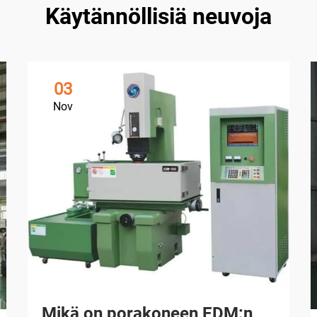
Käytännöllisiä neuvoja
03
Nov
Mikä on porakoneen EDM:n