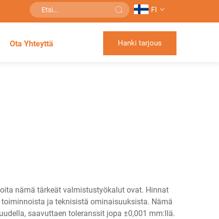
FI
Hanki tarjous
Ota Yhteyttä
joita nämä tärkeät valmistustyökalut ovat. Hinnat
uen toiminnoista ja teknisistä ominaisuuksista. Nämä
udella, saavuttaen toleranssit jopa ±0,001 mm:llä.