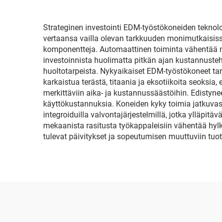
Strateginen investointi EDM-työstökoneiden teknolo
vertaansa vailla olevan tarkkuuden monimutkaisissa
komponentteja. Automaattinen toiminta vähentää me
investoinnista huolimatta pitkän ajan kustannuste
huoltotarpeista. Nykyaikaiset EDM-työstökoneet tarj
karkaistua terästä, titaania ja eksotiikoita seoksia,
merkittäviin aika- ja kustannussäästöihin. Edistynee
käyttökustannuksia. Koneiden kyky toimia jatkuva
integroiduilla valvontajärjestelmillä, jotka ylläp
mekaanista rasitusta työkappaleisiin vähentää hyl
tulevat päivitykset ja sopeutumisen muuttuviin tuot