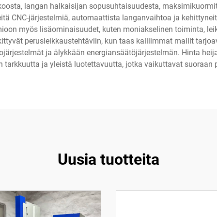
en koosta, langan halkaisijan sopusuhtaisuudesta, maksimikuorm
tä CNC-järjestelmiä, automaattista langanvaihtoa ja kehittyneitä
omioon myös lisäominaisuudet, kuten moniakselinen toiminta, l
tyvät perusleikkaustehtäviin, kun taas kalliimmat mallit tarjo
tojärjestelmät ja älykkään energiansäätöjärjestelmän. Hinta hei
n tarkkuutta ja yleistä luotettavuutta, jotka vaikuttavat suoraan
Uusia tuotteita