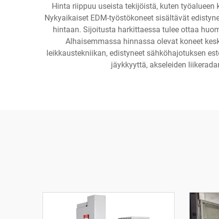
Hinta riippuu useista tekijöistä, kuten työalue
Nykyaikaiset EDM-työstökoneet sisältävät edistynei
hintaan. Sijoitusta harkittaessa tulee ottaa hu
Alhaisemmassa hinnassa olevat koneet keskit
leikkaustekniikan, edistyneet sähköhajotuksen es
jäykkyyttä, akseleiden liikerada