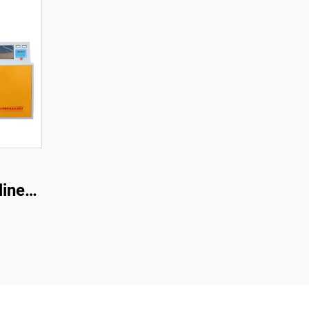
linen
one