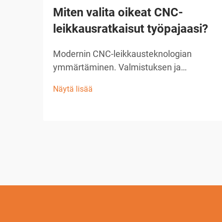
Miten valita oikeat CNC-
leikkausratkaisut työpajaasi?
Modernin CNC-leikkausteknologian
ymmärtäminen. Valmistuksen ja
käsittelyn ala on vallankoinnut
Näytä lisää
uudistuneella CNC-leikkausratkaisulla,
joka on muuttanut tapaa, jolla työpajat
lähestyvät tarkkuusleikkaustehtäviä.
Nämä kehittyneet järjestelmät yhdistävät
tietokoneen ...