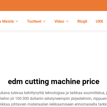
a Meistä
Tuotteet
Video
Blogit
UKK
edm cutting machine price
ana tulevaa kehittynyttä teknologiaa ja tarkkaa suunnittelua, 
lleihin yli 100 000 dollariin edistyneempiin järjestelmiin, riipp
ikkaa johtavien materiaalien leikkaamiseen erinomaisella tarkku