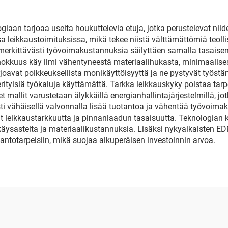
giaan tarjoaa useita houkuttelevia etuja, jotka perustelevat ni
 leikkaustoimituksissa, mikä tekee niistä välttämättömiä teolli
rkittävästi työvoimakustannuksia säilyttäen samalla tasaisen
hokkuus käy ilmi vähentyneestä materiaalihukasta, minimaalises
oavat poikkeuksellista monikäyttöisyyttä ja ne pystyvät työstäm
 erityisiä työkaluja käyttämättä. Tarkka leikkauskyky poistaa tar
t mallit varustetaan älykkäillä energianhallintajärjestelmillä, j
sti vähäisellä valvonnalla lisää tuotantoa ja vähentää työvoi
itävät leikkaustarkkuutta ja pinnanlaadun tasaisuutta. Teknolog
käysasteita ja materiaalikustannuksia. Lisäksi nykyaikaisten 
antotarpeisiin, mikä suojaa alkuperäisen investoinnin arvoa.