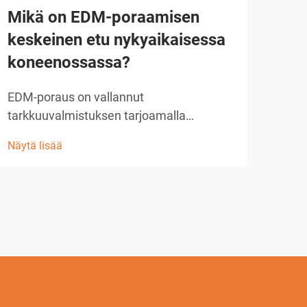
Mikä on EDM-poraamisen
Ku
keskeinen etu nykyaikaisessa
tuo
koneenossassa?
avu
EDM-poraus on vallannut
Nyky
tarkkuuvalmistuksen tarjoamalla
tark
vertaansa vailla pitävää tarkkuutta ja
pysy
Näytä lisää
Näytä
monipuolisuutta mikroreikien ja
nyky
monimutkaisten geometrioiden
teol
valmistuksessa. Tässä kehittyneessä
vall
koneenpuristustekniikassa käytetään
tarj
sähköistä purkautumista materiaalin
tark
poistamiseen, mikä mahdollistaa mat...
geom