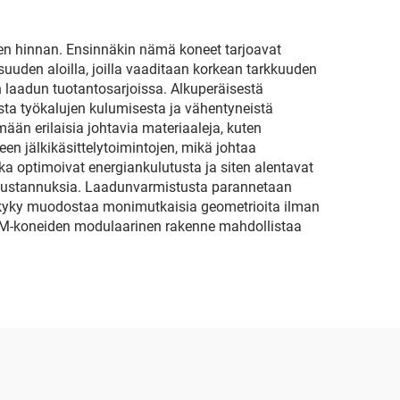
iden hinnan. Ensinnäkin nämä koneet tarjoavat
suuden aloilla, joilla vaaditaan korkean tarkkuuden
 laadun tuotantosarjoissa. Alkuperäisestä
ta työkalujen kulumisesta ja vähentyneistä
ään erilaisia johtavia materiaaleja, kuten
peen jälkikäsittelytoimintojen, mikä johtaa
otka optimoivat energiankulutusta ja siten alentavat
makustannuksia. Laadunvarmistusta parannetaan
ian kyky muodostaa monimutkaisia geometrioita ilman
EDM-koneiden modulaarinen rakenne mahdollistaa