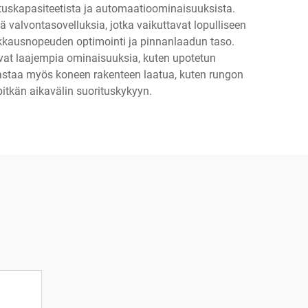
ituskapasiteetista ja automaatioominaisuuksista.
 valvontasovelluksia, jotka vaikuttavat lopulliseen
eikkausnopeuden optimointi ja pinnanlaadun taso.
avat laajempia ominaisuuksia, kuten upotetun
jastaa myös koneen rakenteen laatua, kuten rungon
 pitkän aikavälin suorituskykyyn.