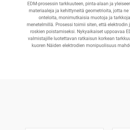
EDM-prosessin tarkkuuteen, pinta-alaan ja yleiseen
materiaaleja ja kehittyneitä geometrioita, jotta
onteloita, monimutkaisia muotoja ja tarkkoja 
menetelmillä. Prosessi toimii siten, että elektrodin
roskien poistamiseksi. Nykyaikaiset uppoavaa E
valmistajille luotettavan ratkaisun korkean tarkku
kuoren Näiden elektrodien monipuolisuus mahdol