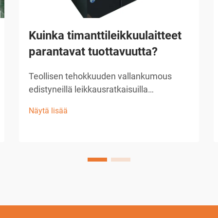
Kuinka timanttileikkuulaitteet
parantavat tuottavuutta?
Teollisen tehokkuuden vallankumous
edistyneillä leikkausratkaisuilla
Rakennus- ja valmistusteollisuus on
Näytä lisää
kokenut merkittäviä muutoksia
teknologian kehityksen myötä, ja
timanttileikkuulaitteet ovat
edelläkävijöitä tässä kehityksessä...