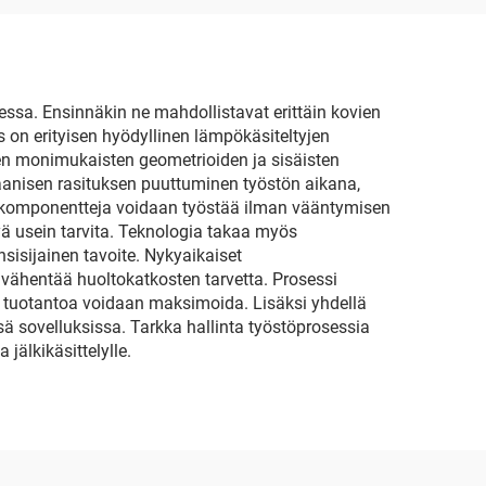
dessa. Ensinnäkin ne mahdollistavat erittäin kovien
 on erityisen hyödyllinen lämpökäsiteltyjen
den monimukaisten geometrioiden ja sisäisten
kaanisen rasituksen puuttuminen työstön aikana,
iä komponentteja voidaan työstää ilman vääntymisen
ä usein tarvita. Teknologia takaa myös
sisijainen tavoite. Nykyaikaiset
 vähentää huoltokatkosten tarvetta. Prosessi
a tuotantoa voidaan maksimoida. Lisäksi yhdellä
sä sovelluksissa. Tarkka hallinta työstöprosessia
älkikäsittelylle.