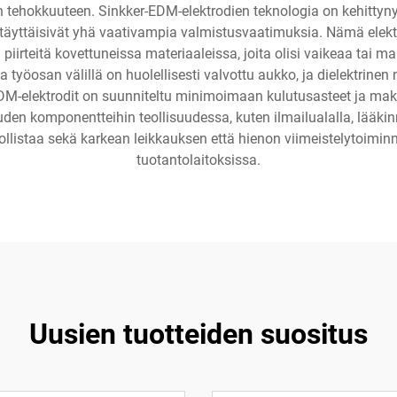
 tehokkuuteen. Sinkker-EDM-elektrodien teknologia on kehittynyt m
 ne täyttäisivät yhä vaativampia valmistusvaatimuksia. Nämä ele
piirteitä kovettuneissa materiaaleissa, joita olisi vaikeaa tai 
 ja työosan välillä on huolellisesti valvottu aukko, ja dielektrin
DM-elektrodit on suunniteltu minimoimaan kulutusasteet ja m
uden komponentteihin teollisuudessa, kuten ilmailualalla, lääkinn
listaa sekä karkean leikkauksen että hienon viimeistelytoiminn
tuotantolaitoksissa.
Uusien tuotteiden suositus