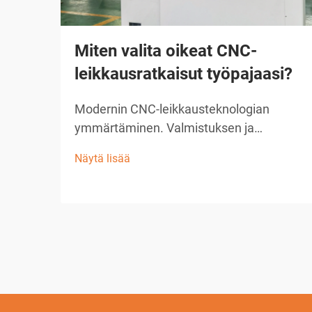
Miten valita oikeat CNC-
leikkausratkaisut työpajaasi?
Modernin CNC-leikkausteknologian
ymmärtäminen. Valmistuksen ja
käsittelyn ala on vallankoinnut
Näytä lisää
uudistuneella CNC-leikkausratkaisulla,
joka on muuttanut tapaa, jolla työpajat
lähestyvät tarkkuusleikkaustehtäviä.
Nämä kehittyneet järjestelmät yhdistävät
tietokoneen ...