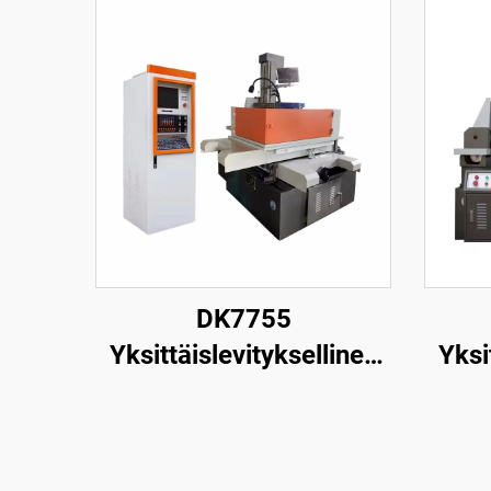
DK7755
Yksittäislevityksellinen
Yksi
langanpuristuskone
la