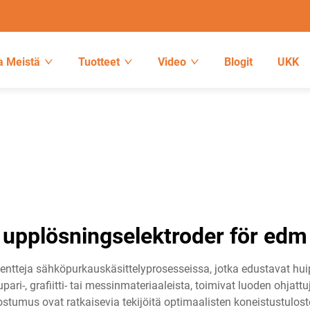
a Meistä
Tuotteet
Video
Blogit
UKK
upplösningselektroder för edm
entteja sähköpurkauskäsittelyprosesseissa, jotka edustavat h
kupari-, grafiitti- tai messinmateriaaleista, toimivat luoden ohjat
koostumus ovat ratkaisevia tekijöitä optimaalisten koneistustulo