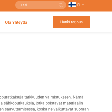
FI
Hanki tarjous
Ota Yhteyttä
uippuratkaisuja tarkkuuden valmistukseen. Nämä
tuja sähköpurkauksia, jotka poistavat materiaalin
sten saavuttamisessa, koska ne vaikuttavat suoraan