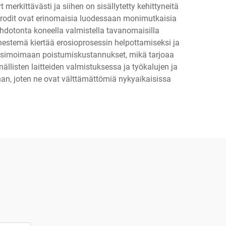
erkittävästi ja siihen on sisällytetty kehittyneitä
ktrodit ovat erinomaisia luodessaan monimutkaisia
mahdotonta koneella valmistella tavanomaisilla
en nestemä kiertää erosioprosessin helpottamiseksi ja
aksimoimaan poistumiskustannukset, mikä tarjoaa
ällisten laitteiden valmistuksessa ja työkalujen ja
an, joten ne ovat välttämättömiä nykyaikaisissa