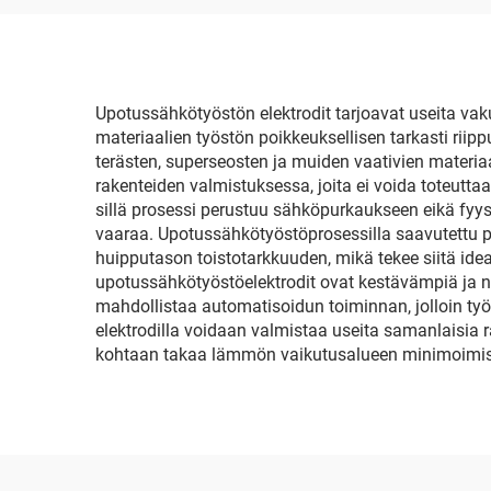
Upotussähkötyöstön elektrodit tarjoavat useita vaku
materiaalien työstön poikkeuksellisen tarkasti rii
terästen, superseosten ja muiden vaativien materia
rakenteiden valmistuksessa, joita ei voida toteutt
sillä prosessi perustuu sähköpurkaukseen eikä fyy
vaaraa. Upotussähkötyöstöprosessilla saavutettu pi
huipputason toistotarkkuuden, mikä tekee siitä ide
upotussähkötyöstöelektrodit ovat kestävämpiä ja n
mahdollistaa automatisoidun toiminnan, jolloin ty
elektrodilla voidaan valmistaa useita samanlaisia 
kohtaan takaa lämmön vaikutusalueen minimoimisen, 