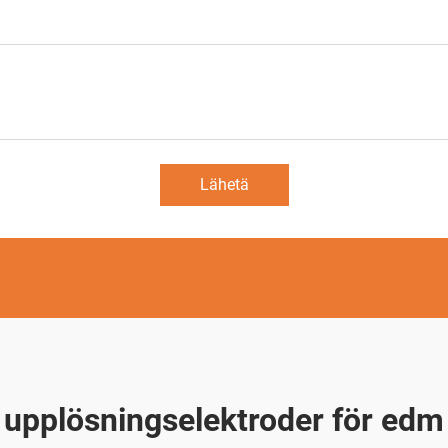
Lähetä
upplösningselektroder för edm