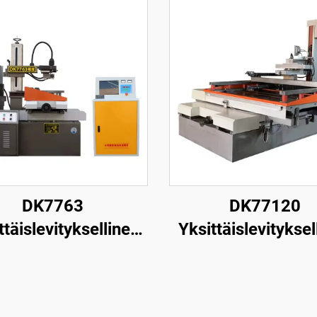
DK7763
DK77120
ttäislevityksellinen
Yksittäislevityksel
nganpuristuskone
langanpuristusk