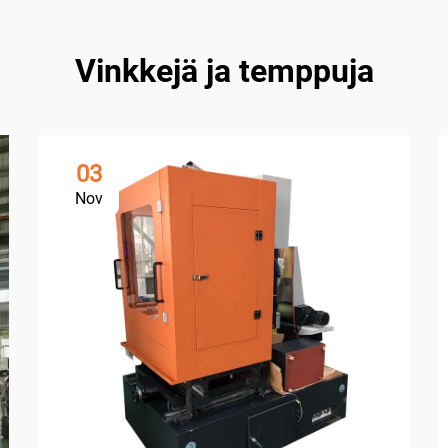
Vinkkejä ja temppuja
03
Nov