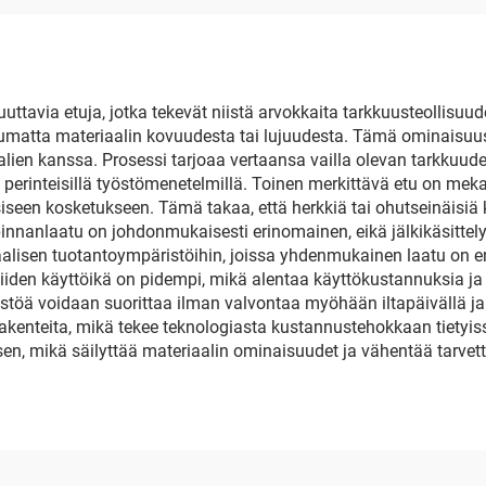
uttavia etuja, jotka tekevät niistä arvokkaita tarkkuusteollisuu
ppumatta materiaalin kovuudesta tai lujuudesta. Tämä ominaisuus
alien kanssa. Prosessi tarjoaa vertaansa vailla olevan tarkkuu
aa perinteisillä työstömenetelmillä. Toinen merkittävä etu on me
siseen kosketukseen. Tämä takaa, että herkkiä tai ohutseinäis
nnanlaatu on johdonmukaisesti erinomainen, eikä jälkikäsittely
aalisen tuotantoympäristöihin, joissa yhdenmukainen laatu on en
iiden käyttöikä on pidempi, mikä alentaa käyttökustannuksia ja
östöä voidaan suorittaa ilman valvontaa myöhään iltapäivällä j
rakenteita, mikä tekee teknologiasta kustannustehokkaan tietyis
mikä säilyttää materiaalin ominaisuudet ja vähentää tarvetta j