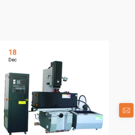
18
1
Dec
De