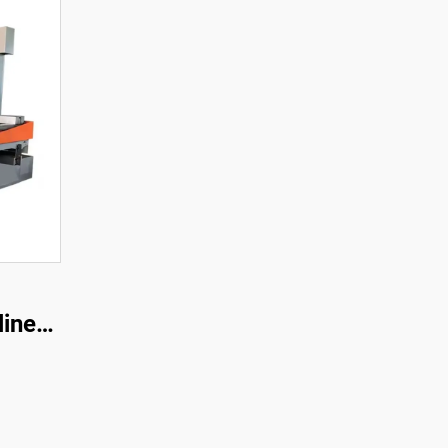
linen
one