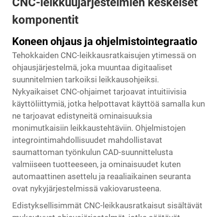
CNC-leikkuujärjestelmien keskeiset
komponentit
Koneen ohjaus ja ohjelmistointegraatio
Tehokkaiden CNC-leikkausratkaisujen ytimessä on
ohjausjärjestelmä, joka muuntaa digitaaliset
suunnitelmien tarkoiksi leikkausohjeiksi.
Nykyaikaiset CNC-ohjaimet tarjoavat intuitiivisia
käyttöliittymiä, jotka helpottavat käyttöä samalla kun
ne tarjoavat edistyneitä ominaisuuksia
monimutkaisiin leikkaustehtäviin. Ohjelmistojen
integrointimahdollisuudet mahdollistavat
saumattoman työnkulun CAD-suunnittelusta
valmiiseen tuotteeseen, ja ominaisuudet kuten
automaattinen asettelu ja reaaliaikainen seuranta
ovat nykyjärjestelmissä vakiovarusteena.
Edistyksellisimmät CNC-leikkausratkaisut sisältävät