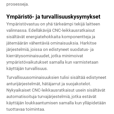
prosesseja.
Ympäristö- ja turvallisuuskysymykset
Ympäristövastuu on yhä tärkeämpi tekijä laitteen
valinnassa. Edelläkävijä CNC-leikkausratkaisut
sisältävät energiatehokkaita komponentteja ja
jätemäärän vähentäviä ominaisuuksia. Harkitse
järjestelmiä, joissa on edistyneet suodatus- ja
kierrätysominaisuudet, jotka minimoivat
ympäristövaikutukset samalla kun varmistetaan
käyttäjän turvallisuus.
Turvallisuusominaisuuksien tulisi sisältää edistyneet
anturijärjestelmät, hätäjarrut ja suojakotelot.
Nykyaikaiset CNC-leikkausratkaisut usein sisältävät
automatisoituja turvajärjestelmiä, jotka estävät
käyttäjän loukkaantumisen samalla kun ylläpidetään
tuottavaa toimintaa.