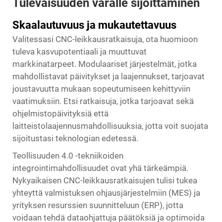
Tulevaisuuden varalle sijoittaminen
Skaalautuvuus ja mukautettavuus
Valitessasi CNC-leikkausratkaisuja, ota huomioon
tuleva kasvupotentiaali ja muuttuvat
markkinatarpeet. Modulaariset järjestelmät, jotka
mahdollistavat päivitykset ja laajennukset, tarjoavat
joustavuutta mukaan sopeutumiseen kehittyviin
vaatimuksiin. Etsi ratkaisuja, jotka tarjoavat sekä
ohjelmistopäivityksiä että
laitteistolaajennusmahdollisuuksia, jotta voit suojata
sijoitustasi teknologian edetessä.
Teollisuuden 4.0 -tekniikoiden
integrointimahdollisuudet ovat yhä tärkeämpiä.
Nykyaikaisen CNC-leikkausratkaisujen tulisi tukea
yhteyttä valmistuksen ohjausjärjestelmiin (MES) ja
yrityksen resurssien suunnitteluun (ERP), jotta
voidaan tehdä dataohjattuja päätöksiä ja optimoida