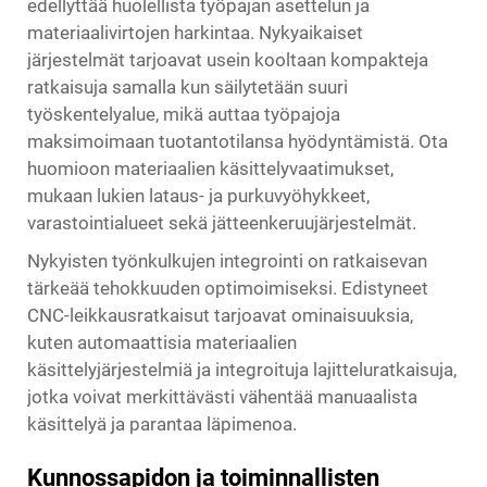
edellyttää huolellista työpajan asettelun ja
materiaalivirtojen harkintaa. Nykyaikaiset
järjestelmät tarjoavat usein kooltaan kompakteja
ratkaisuja samalla kun säilytetään suuri
työskentelyalue, mikä auttaa työpajoja
maksimoimaan tuotantotilansa hyödyntämistä. Ota
huomioon materiaalien käsittelyvaatimukset,
mukaan lukien lataus- ja purkuvyöhykkeet,
varastointialueet sekä jätteenkeruujärjestelmät.
Nykyisten työnkulkujen integrointi on ratkaisevan
tärkeää tehokkuuden optimoimiseksi. Edistyneet
CNC-leikkausratkaisut tarjoavat ominaisuuksia,
kuten automaattisia materiaalien
käsittelyjärjestelmiä ja integroituja lajitteluratkaisuja,
jotka voivat merkittävästi vähentää manuaalista
käsittelyä ja parantaa läpimenoa.
Kunnossapidon ja toiminnallisten