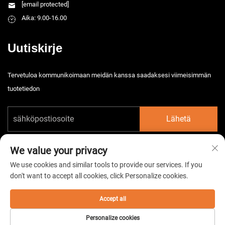
[email protected]
Aika: 9.00-16.00
Uutiskirje
Tervetuloa kommunikoimaan meidän kanssa saadaksesi viimeisimmän
tuotetiedon
Lähetä
We value your privacy
We use cookies and similar tools to provide our services. If you
don't want to accept all cookies, click Personalize cookies.
Tekijänoikeus © 2025 Kiina Taizhou HarsMarg Electromechenical Co. Ltd.
Kaikki oikeudet pidätetään. -
Tietosuojakäytäntö
Accept all
Personalize cookies