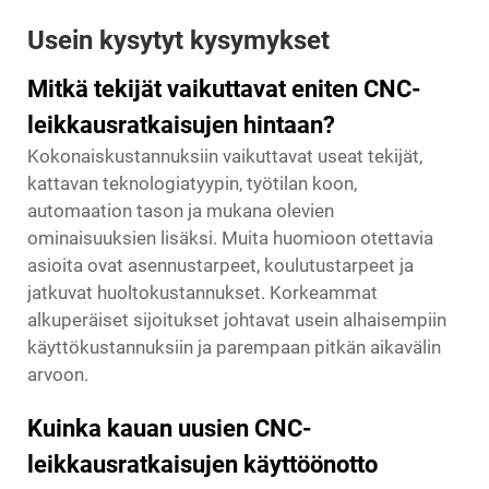
Usein kysytyt kysymykset
Mitkä tekijät vaikuttavat eniten CNC-
leikkausratkaisujen hintaan?
Kokonaiskustannuksiin vaikuttavat useat tekijät,
kattavan teknologiatyypin, työtilan koon,
automaation tason ja mukana olevien
ominaisuuksien lisäksi. Muita huomioon otettavia
asioita ovat asennustarpeet, koulutustarpeet ja
jatkuvat huoltokustannukset. Korkeammat
alkuperäiset sijoitukset johtavat usein alhaisempiin
käyttökustannuksiin ja parempaan pitkän aikavälin
arvoon.
Kuinka kauan uusien CNC-
leikkausratkaisujen käyttöönotto