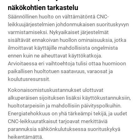
näkökohtien tarkastelu
Säännöllinen huolto on välttämätöntä CNC-
leikkuujärjestelmien johdonmukaisen suorituskyvyn
varmistamiseksi. Nykyaikaiset järjestelmät
sisältävät ennakoivan huollon ominaisuuksia, jotka
ilmoittavat käyttäjille mahdollisista ongelmista
ennen kuin ne aiheuttavat käyttökatkoja.
Arvioitaessa eri vaihtoehtoja tulisi ottaa huomioon
paikallisen huoltotuen saatavuus, varaosat ja
koulutusresurssit.
Kokonaisomistuskustannukset ulottuvat
alkuperäisen sijoituksen lisäksi käyttökustannuksiin,
huoltotarpeisiin ja mahdollisiin päivityspolkuihin.
Energiatehokkuus on yhä tärkeämpi tekijä, ja uudet
CNC-leikkuuratkaisut tarjoavat merkittäviä
parannuksia sähkönkulutuksessa suorituskykyä
heikentämättä.