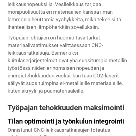
leikkausnopeuksilla. Vesileikkaus tarjoaa
monipuolisuutta eri materiaalien kanssa ilman
lämmön aiheuttamia vyöhykkeitä, mikä tekee siitä
ihanteellisen lämpöherkkiin sovelluksiin.
Työpajan johtajien on huomioitava tarkat
materiaalivaatimukset valittaessaan CNC-
leikkausratkaisuja. Esimerkiksi
kuitulaserjärjestelmät ovat yhä suositumpia metallin
työstössä niiden erinomaisen nopeuden ja
energiatehokkuuden vuoksi, kun taas CO2-laserit
säilyvät suosituimpina ei-metallisille materiaaleille,
kuten akryyli- ja puumateriaaleille.
Työpajan tehokkuuden maksimointi
Tilan optimointi ja työnkulun integrointi
Onnistunut CNC-leikkausratkaisujen toteutus