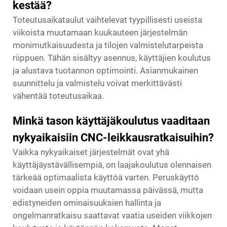
kestää?
Toteutusaikataulut vaihtelevat tyypillisesti useista
viikoista muutamaan kuukauteen järjestelmän
monimutkaisuudesta ja tilojen valmistelutarpeista
riippuen. Tähän sisältyy asennus, käyttäjien koulutus
ja alustava tuotannon optimointi. Asianmukainen
suunnittelu ja valmistelu voivat merkittävästi
vähentää toteutusaikaa.
Minkä tason käyttäjäkoulutus vaaditaan
nykyaikaisiin CNC-leikkausratkaisuihin?
Vaikka nykyaikaiset järjestelmät ovat yhä
käyttäjäystävällisempiä, on laajakoulutus olennaisen
tärkeää optimaalista käyttöä varten. Peruskäyttö
voidaan usein oppia muutamassa päivässä, mutta
edistyneiden ominaisuuksien hallinta ja
ongelmanratkaisu saattavat vaatia useiden viikkojen