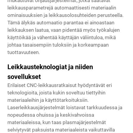
mukautuvat ohjausjärjestelmät, jotka säätävät
leikkausparametrejä automaattisesti materiaalin
ominaisuuksien ja leikkausolosuhteiden perusteella.
Tämä älykäs automaatio parantaa ei ainoastaan
leikkauksen laatua, vaan pidentää myös työkalujen
käyttöikää ja vähentää käyttäjän väliintuloa, mikä
johtaa tasaisempiin tuloksiin ja korkeampaan
tuottavuuteen.
Leikkausteknologiat ja niiden
sovellukset
Erilaiset CNC-leikkausratkaisut hyödyntävät eri
teknologioita, joista kukin soveltuu tiettyihin
materiaaleihin ja käyttötarkoituksiin.
Laserleikkausjärjestelmät loistavat tarkkuudessa ja
nopeudessa ohuissa ja keskivahvoissa
materiaaleissa, kun taas plasmajärjestelmät
selviytyvät paksuista materiaaleista vaikuttavilla