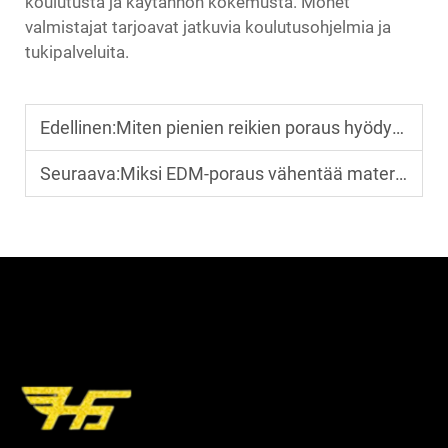
koulutusta ja käytännön kokemusta. Monet
valmistajat tarjoavat jatkuvia koulutusohjelmia ja
tukipalveluita.
Edellinen:
Miten pienien reikien poraus hyödyttää nykyaikaista muottivalmistusta?
Seuraava:
Miksi EDM-poraus vähentää materiaalin jännitystä ja muodonmuutosta