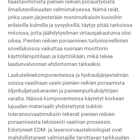
haastavimmista pienien reikien poraustyöistä
ilmailuteollisuuden valmistuksessa. Nämä reiät,
jotka usein järjestetään monimutkaisiin kuvioihin
erilaisilla kulmilla ja syvyyksillä, täytyy pitää tarkoissa
mitoissa, jotta jäähdytysilman virtausjakautuma olisi
oikea. Pienten reikien poraaminen turbiinisivellinten
sovelluksissa vaikuttaa suoraan moottorin
käyttölämpötilaan ja käyttöikään, mikä tekee
laadunvalvonnan ehdottoman tärkeäksi.
Laskutelinekomponenteissa ja hydraulijärjestelmän
osissa vaaditaan usein pienien reikien poraamista
öljynkuljetuskanavien ja paineenpurkukäyttöjen
varalta. Näissä komponenteissa käytetyt korkean
lujuuden materiaalit yhdistettynä tiukkiin
toleranssivaatimuksiin tekevät pienien reikien
poraamisesta teknisesti vaativan prosessin.
Edistyneet EDM- ja lasersorvausteknologiat ovat
mahdollistaneet valmistajille tarvittavan tarkkuuden