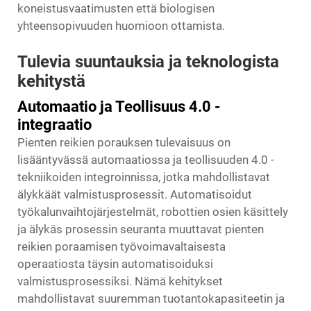
koneistusvaatimusten että biologisen
yhteensopivuuden huomioon ottamista.
Tulevia suuntauksia ja teknologista
kehitystä
Automaatio ja Teollisuus 4.0 -
integraatio
Pienten reikien porauksen tulevaisuus on
lisääntyvässä automaatiossa ja teollisuuden 4.0 -
tekniikoiden integroinnissa, jotka mahdollistavat
älykkäät valmistusprosessit. Automatisoidut
työkalunvaihtojärjestelmät, robottien osien käsittely
ja älykäs prosessin seuranta muuttavat pienten
reikien poraamisen työvoimavaltaisesta
operaatiosta täysin automatisoiduksi
valmistusprosessiksi. Nämä kehitykset
mahdollistavat suuremman tuotantokapasiteetin ja