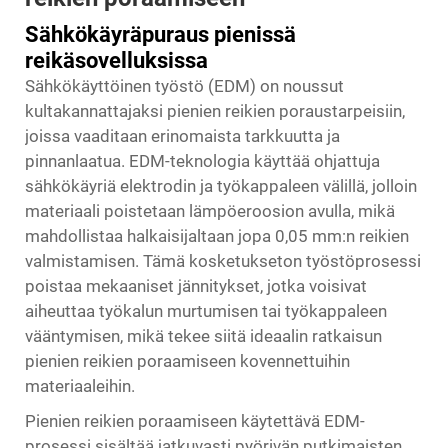
Sähkökäyräpuraus pienissä
reikäsovelluksissa
Sähkökäyttöinen työstö (EDM) on noussut
kultakannattajaksi pienien reikien poraustarpeisiin,
joissa vaaditaan erinomaista tarkkuutta ja
pinnanlaatua. EDM-teknologia käyttää ohjattuja
sähkökäyriä elektrodin ja työkappaleen välillä, jolloin
materiaali poistetaan lämpöeroosion avulla, mikä
mahdollistaa halkaisijaltaan jopa 0,05 mm:n reikien
valmistamisen. Tämä kosketukseton työstöprosessi
poistaa mekaaniset jännitykset, jotka voisivat
aiheuttaa työkalun murtumisen tai työkappaleen
vääntymisen, mikä tekee siitä ideaalin ratkaisun
pienien reikien poraamiseen kovennettuihin
materiaaleihin.
Pienien reikien poraamiseen käytettävä EDM-
prosessi sisältää jatkuvasti pyörivän putkimaisten