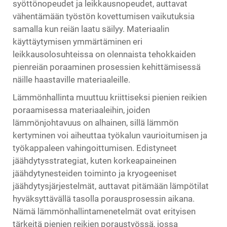
syöttönopeudet ja leikkausnopeudet, auttavat
vähentämään työstön kovettumisen vaikutuksia
samalla kun reiän laatu säilyy. Materiaalin
käyttäytymisen ymmärtäminen eri
leikkausolosuhteissa on olennaista tehokkaiden
pienreiän poraaminen
prosessien kehittämisessä
näille haastaville materiaaleille.
Lämmönhallinta muuttuu kriittiseksi pienien reikien
poraamisessa materiaaleihin, joiden
lämmönjohtavuus on alhainen, sillä lämmön
kertyminen voi aiheuttaa työkalun vaurioitumisen ja
työkappaleen vahingoittumisen. Edistyneet
jäähdytysstrategiat, kuten korkeapaineinen
jäähdytynesteiden toiminto ja kryogeeniset
jäähdytysjärjestelmät, auttavat pitämään lämpötilat
hyväksyttävällä tasolla porausprosessin aikana.
Nämä lämmönhallintamenetelmät ovat erityisen
tärkeitä pienien reikien poraustyössä, jossa