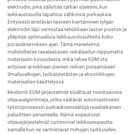
elektrodin, joka säilyttää tarkan sijainnin, kun
leikkaustasolla tapahtuu sähköisiä purkauksia.
Erityisesti eristävän nesteen kiertäminen tyhjän
elektrodin läpi varmistaa tehokkaan lastun poiston ja
ylläpitää optimaalisia leikkausolosuhteita koko
porauskierroksen ajan. Tämä menetelmä
mahdollistaa tasalaatuisen reikälaadun riippumatta
materiaalin kovuudesta, mikä tekee EDM:stä
erityisen arvokkaan pienien reikien poraamiseen
ilmailuvalkojen, työkaluterästen ja eksotiikkojen
materiaalien käsittelyssä.
Modernit EDM-järjestelmät sisältävät monitasoisia
ohjausalgoritmeja, jotka säätävät automaattisesti
työstöprosessin purkauksensäätöjä reaaliaikaisen
palautteen perusteella. Nämä sopeutuvat
ohjausjärjestelmät optimoivat leikkuunopeutta
samalla kun ne varmistavat mittojen tarkkuuden,