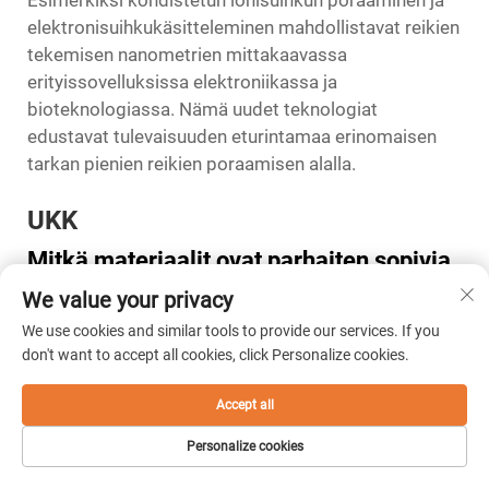
Esimerkiksi kohdistetun ionisuihkun poraaminen ja
elektronisuihkukäsitteleminen mahdollistavat reikien
tekemisen nanometrien mittakaavassa
erityissovelluksissa elektroniikassa ja
bioteknologiassa. Nämä uudet teknologiat
edustavat tulevaisuuden eturintamaa erinomaisen
tarkan pienien reikien poraamisen alalla.
UKK
Mitkä materiaalit ovat parhaiten sopivia
pienien reikien poraamiseen?
We value your privacy
Pienien reikien poraaminen voidaan suorittaa
We use cookies and similar tools to provide our services. If you
onnistuneesti laajalle valikoimalle materiaaleja, ja
don't want to accept all cookies, click Personalize cookies.
poraustekniikan valinta riippuu materiaalin
ominaisuuksista. Metalleja, kuten alumiinia,
Accept all
ruostumatonta terästä ja titaaniseoksia, porataan
Personalize cookies
yleisesti elektroden purkausmenetelmällä (EDM) tai
perinteisillä poraustekniikoilla. Kovia materiaaleja,