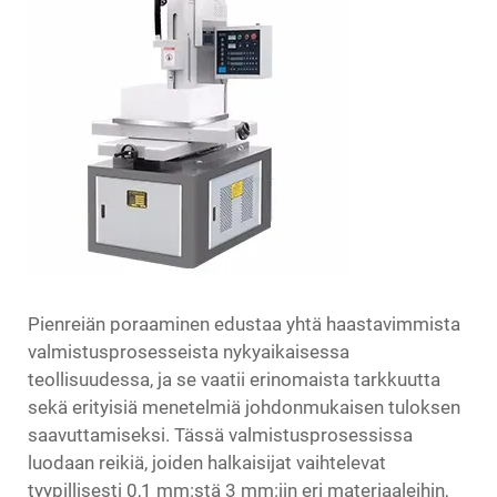
Pienreiän poraaminen
edustaa yhtä haastavimmista
valmistusprosesseista nykyaikaisessa
teollisuudessa, ja se vaatii erinomaista tarkkuutta
sekä erityisiä menetelmiä johdonmukaisen tuloksen
saavuttamiseksi. Tässä valmistusprosessissa
luodaan reikiä, joiden halkaisijat vaihtelevat
tyypillisesti 0,1 mm:stä 3 mm:iin eri materiaaleihin,