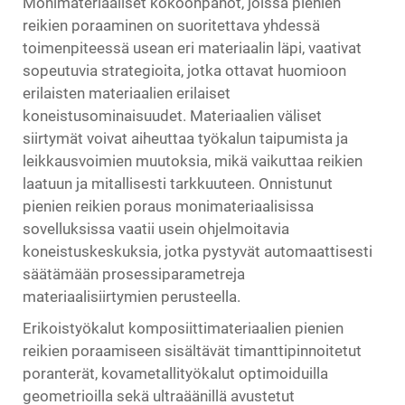
Monimateriaaliset kokoonpanot, joissa pienien
reikien poraaminen on suoritettava yhdessä
toimenpiteessä usean eri materiaalin läpi, vaativat
sopeutuvia strategioita, jotka ottavat huomioon
erilaisten materiaalien erilaiset
koneistusominaisuudet. Materiaalien väliset
siirtymät voivat aiheuttaa työkalun taipumista ja
leikkausvoimien muutoksia, mikä vaikuttaa reikien
laatuun ja mitallisesti tarkkuuteen. Onnistunut
pienien reikien poraus monimateriaalisissa
sovelluksissa vaatii usein ohjelmoitavia
koneistuskeskuksia, jotka pystyvät automaattisesti
säätämään prosessiparametreja
materiaalisiirtymien perusteella.
Erikoistyökalut komposiittimateriaalien pienien
reikien poraamiseen sisältävät timanttipinnoitetut
poranterät, kovametallityökalut optimoiduilla
geometrioilla sekä ultraäänillä avustetut