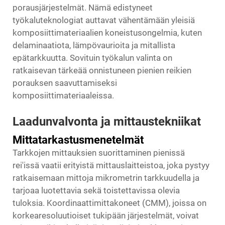
porausjärjestelmät. Nämä edistyneet
työkaluteknologiat auttavat vähentämään yleisiä
komposiittimateriaalien koneistusongelmia, kuten
delaminaatiota, lämpövaurioita ja mitallista
epätarkkuutta. Sovituin työkalun valinta on
ratkaisevan tärkeää onnistuneen pienien reikien
porauksen saavuttamiseksi
komposiittimateriaaleissa.
Laadunvalvonta ja mittaustekniikat
Mittatarkastusmenetelmät
Tarkkojen mittauksien suorittaminen pienissä
rei'issä vaatii erityistä mittauslaitteistoa, joka pystyy
ratkaisemaan mittoja mikrometrin tarkkuudella ja
tarjoaa luotettavia sekä toistettavissa olevia
tuloksia. Koordinaattimittakoneet (CMM), joissa on
korkearesoluutioiset tukipään järjestelmät, voivat