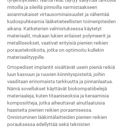
tyhjennykseen. Nämä reiät täytyy säilyttää tarkoilla
mitoilla ja sileillä pinnoilla varmistaakseen
asianmukaiset virtausominaisuudet ja vähentää
kudospuhkeamia lääketieteellisten toimenpiteiden
aikana. Katketerien valmistuksessa käytetyt
materiaalit, mukaan lukien erilaiset polymeerit ja
metalliseokset, vaativat erityisiä pienien reikien
poraustekniikoita, jotka on optimoitu kullekin
materiaalityypille.
Ortopediset implantit sisältävät usein pieniä reikiä
luun kasvuun ja ruuvien kiinnityspisteitä, joihin
vaaditaan erinomaista tarkkuutta ja pinnanlaatua.
Nämä sovellukset käyttävät biokompatiibelejä
materiaaleja, kuten titaaniseoksia ja keraamisia
komposiitteja, jotka aiheuttavat ainutlaatuisia
haasteita pienien reikien poraamisessa.
Onnistuminen lääkintälaitteiden pienien reikien
porauksessa edellyttää sekä teknisten