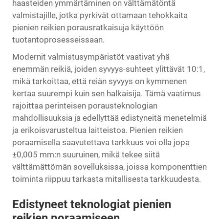
haasteiden ymmärtäminen on välttämätöntä
valmistajille, jotka pyrkivät ottamaan tehokkaita
pienien reikien porausratkaisuja käyttöön
tuotantoprosesseissaan.
Modernit valmistusympäristöt vaativat yhä
enemmän reikiä, joiden syvyys-suhteet ylittävät 10:1,
mikä tarkoittaa, että reiän syvyys on kymmenen
kertaa suurempi kuin sen halkaisija. Tämä vaatimus
rajoittaa perinteisen porausteknologian
mahdollisuuksia ja edellyttää edistyneitä menetelmiä
ja erikoisvarusteltua laitteistoa. Pienien reikien
poraamisella saavutettava tarkkuus voi olla jopa
±0,005 mm:n suuruinen, mikä tekee siitä
välttämättömän sovelluksissa, joissa komponenttien
toiminta riippuu tarkasta mitallisesta tarkkuudesta.
Edistyneet teknologiat pienien
reikien poraamiseen