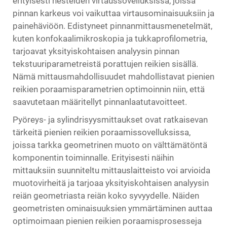
erityisesti nesteiden virtaussovelluksissa, joissa
pinnan karkeus voi vaikuttaa virtausominaisuuksiin ja
painehäviöön. Edistyneet pinnanmittausmenetelmät,
kuten konfokaalimikroskopia ja tukkaprofilometria,
tarjoavat yksityiskohtaisen analyysin pinnan
tekstuuriparametreistä porattujen reikien sisällä.
Nämä mittausmahdollisuudet mahdollistavat pienien
reikien poraamisparametrien optimoinnin niin, että
saavutetaan määritellyt pinnanlaatutavoitteet.
Pyöreys- ja sylindrisyysmittaukset ovat ratkaisevan
tärkeitä pienien reikien poraamissovelluksissa,
joissa tarkka geometrinen muoto on välttämätöntä
komponentin toiminnalle. Erityisesti näihin
mittauksiin suunniteltu mittauslaitteisto voi arvioida
muotovirheitä ja tarjoaa yksityiskohtaisen analyysin
reiän geometriasta reiän koko syvyydelle. Näiden
geometristen ominaisuuksien ymmärtäminen auttaa
optimoimaan pienien reikien poraamisprosesseja