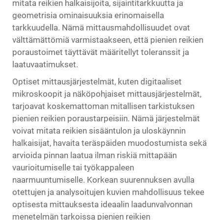
mitata reikien halkaisijoita, sijaintitarkkuutta ja
geometrisia ominaisuuksia erinomaisella
tarkkuudella. Nämä mittausmahdollisuudet ovat
välttämättömiä varmistaakseen, että pienien reikien
poraustoimet täyttävät määritellyt toleranssit ja
laatuvaatimukset.
Optiset mittausjärjestelmät, kuten digitaaliset
mikroskoopit ja näköpohjaiset mittausjärjestelmät,
tarjoavat koskemattoman mitallisen tarkistuksen
pienien reikien poraustarpeisiin. Nämä järjestelmät
voivat mitata reikien sisääntulon ja uloskäynnin
halkaisijat, havaita teräspäiden muodostumista sekä
arvioida pinnan laatua ilman riskiä mittapään
vaurioitumiselle tai työkappaleen
naarmuuntumiselle. Korkean suurennuksen avulla
otettujen ja analysoitujen kuvien mahdollisuus tekee
optisesta mittauksesta ideaalin laadunvalvonnan
menetelmän tarkoissa pienien reikien