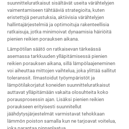
suunnitteluratkaisut sisältävät useita värähtelyjen
vaimentamiseen tähtääviä strategioita, kuten
eristettyjä perustuksia, aktiivisia värähtelyjen
hallintajärjestelmiä ja optimoituja rakenteellisia
ratkaisuja, jotka minimoivat dynaamisia häiriöitä
pienien reikien porauksen aikana.
Lämpötilan säätö on ratkaisevan tärkeässä
asemassa tarkkuuden ylläpitämisessä pienien
reikien porauksen aikana, sillä lämpölaajeneminen
voi aiheuttaa mittojen vaihtelua, joka ylittää sallitut
toleranssit. Ilmastoidut työympäristöt ja
lämpötilakorjatut koneiden suunnitteluratkaisut
auttavat ylläpitämään vakaita olosuhteita koko
porausprosessin ajan. Lisäksi pienien reikien
poraukseen erityisesti suunnitellut
jäähdytysjärjestelmät varmistavat tehokkaan
lämmön poiston samalla kun ne tarjoavat voitelua,
joka parantaa pinnanlaatua.