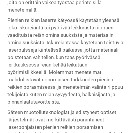
joita on erittäin vaikea työstää perinteisillä
menetelmillä.
Pienien reikien laserreikätyössä käytetään yleensä
joko iskureiäntä tai pyörivää leikkausta riippuen
vaadituista reiän ominaisuuksista ja materiaalin
ominaisuuksista. Iskureiäntässä käytetään toistuvia
laserpulsseja kiinteässä paikassa, jotta materiaali
poistetaan vähitellen, kun taas pyörivässä
leikkauksessa reiän kehää leikataan
pyörimisliikkeellä. Molemmat menetelmät
mahdollistavat erinomaisen tarkkuuden pienien
reikien poraamisessa, ja menetelmän valinta riippuu
tekijöistä kuten reiän syvyydestä, halkaisijasta ja
pinnanlaatutavoitteista.
Säteen muotoiluteknologiat ja edistyneet optiset
järjestelmät ovat merkittävästi parantaneet
laserpohjaisten pienien reikien poraamisen