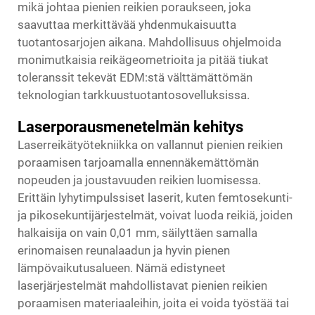
mikä johtaa pienien reikien poraukseen, joka
saavuttaa merkittävää yhdenmukaisuutta
tuotantosarjojen aikana. Mahdollisuus ohjelmoida
monimutkaisia reikägeometrioita ja pitää tiukat
toleranssit tekevät EDM:stä välttämättömän
teknologian tarkkuustuotantosovelluksissa.
Laserporausmenetelmän kehitys
Laserreikätyötekniikka on vallannut pienien reikien
poraamisen tarjoamalla ennennäkemättömän
nopeuden ja joustavuuden reikien luomisessa.
Erittäin lyhytimpulssiset laserit, kuten femtosekunti-
ja pikosekuntijärjestelmät, voivat luoda reikiä, joiden
halkaisija on vain 0,01 mm, säilyttäen samalla
erinomaisen reunalaadun ja hyvin pienen
lämpövaikutusalueen. Nämä edistyneet
laserjärjestelmät mahdollistavat pienien reikien
poraamisen materiaaleihin, joita ei voida työstää tai