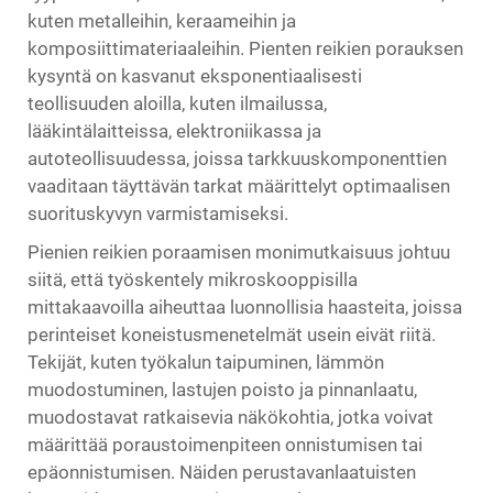
kuten metalleihin, keraameihin ja
komposiittimateriaaleihin. Pienten reikien porauksen
kysyntä on kasvanut eksponentiaalisesti
teollisuuden aloilla, kuten ilmailussa,
lääkintälaitteissa, elektroniikassa ja
autoteollisuudessa, joissa tarkkuuskomponenttien
vaaditaan täyttävän tarkat määrittelyt optimaalisen
suorituskyvyn varmistamiseksi.
Pienien reikien poraamisen monimutkaisuus johtuu
siitä, että työskentely mikroskooppisilla
mittakaavoilla aiheuttaa luonnollisia haasteita, joissa
perinteiset koneistusmenetelmät usein eivät riitä.
Tekijät, kuten työkalun taipuminen, lämmön
muodostuminen, lastujen poisto ja pinnanlaatu,
muodostavat ratkaisevia näkökohtia, jotka voivat
määrittää poraustoimenpiteen onnistumisen tai
epäonnistumisen. Näiden perustavanlaatuisten