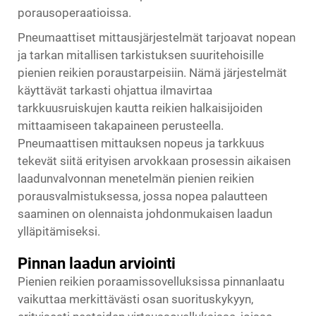
porausoperaatioissa.
Pneumaattiset mittausjärjestelmät tarjoavat nopean
ja tarkan mitallisen tarkistuksen suuritehoisille
pienien reikien poraustarpeisiin. Nämä järjestelmät
käyttävät tarkasti ohjattua ilmavirtaa
tarkkuusruiskujen kautta reikien halkaisijoiden
mittaamiseen takapaineen perusteella.
Pneumaattisen mittauksen nopeus ja tarkkuus
tekevät siitä erityisen arvokkaan prosessin aikaisen
laadunvalvonnan menetelmän pienien reikien
porausvalmistuksessa, jossa nopea palautteen
saaminen on olennaista johdonmukaisen laadun
ylläpitämiseksi.
Pinnan laadun arviointi
Pienien reikien poraamissovelluksissa pinnanlaatu
vaikuttaa merkittävästi osan suorituskykyyn,