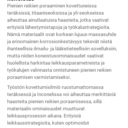
Pienien reikien poraaminen kovettuneissa
teräksissä, titaaniseoksissa ja yli-seokseissa
aiheuttaa ainutlaatuisia haasteita, jotka vaativat
erityisiä lähestymistapoja ja työkalustrategioita.
Nämä materiaalit ovat korkean lujuus-massasuhde
ja erinomainen korrosionkestävyys tekevät niistä
ihanteellisia ilmailu- ja lääketieteellisiin sovelluksiin,
mutta niiden koneistusominaisuudet vaativat
huolellista harkintaa leikkausparametreista ja
työkalujen valinnasta onnistuneen pienien reikien
poraamisen varmistamiseksi.
Työstön kovettumisilmiö ruostumattomassa
teräksessä ja Inconelissa voi aiheuttaa merkittäviä
haasteita pienien reikien poraamisessa, sillä
materiaalin ominaisuudet muuttuvat
leikkausprosessin aikana. Erityisiä
leikkausstrategioita, kuten optimoidut