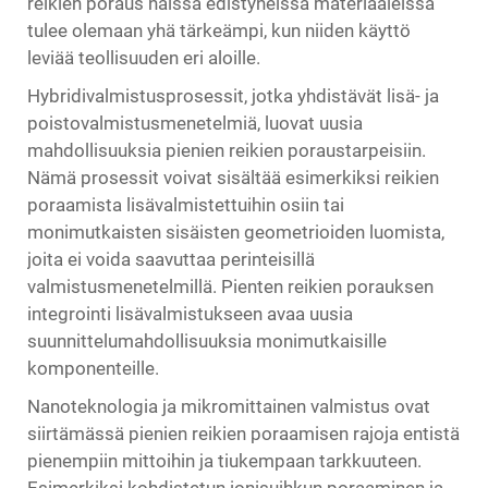
reikien poraus näissä edistyneissä materiaaleissa
tulee olemaan yhä tärkeämpi, kun niiden käyttö
leviää teollisuuden eri aloille.
Hybridivalmistusprosessit, jotka yhdistävät lisä- ja
poistovalmistusmenetelmiä, luovat uusia
mahdollisuuksia pienien reikien poraustarpeisiin.
Nämä prosessit voivat sisältää esimerkiksi reikien
poraamista lisävalmistettuihin osiin tai
monimutkaisten sisäisten geometrioiden luomista,
joita ei voida saavuttaa perinteisillä
valmistusmenetelmillä. Pienten reikien porauksen
integrointi lisävalmistukseen avaa uusia
suunnittelumahdollisuuksia monimutkaisille
komponenteille.
Nanoteknologia ja mikromittainen valmistus ovat
siirtämässä pienien reikien poraamisen rajoja entistä
pienempiin mittoihin ja tiukempaan tarkkuuteen.