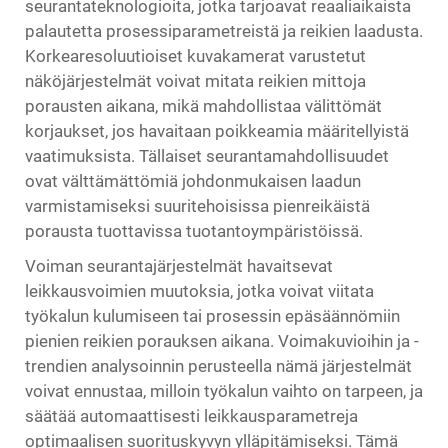
seurantateknologioita, jotka tarjoavat reaaliaikaista
palautetta prosessiparametreistä ja reikien laadusta.
Korkearesoluutioiset kuvakamerat varustetut
näköjärjestelmät voivat mitata reikien mittoja
porausten aikana, mikä mahdollistaa välittömät
korjaukset, jos havaitaan poikkeamia määritellyistä
vaatimuksista. Tällaiset seurantamahdollisuudet
ovat välttämättömiä johdonmukaisen laadun
varmistamiseksi suuritehoisissa pienreikäistä
porausta tuottavissa tuotantoympäristöissä.
Voiman seurantajärjestelmät havaitsevat
leikkausvoimien muutoksia, jotka voivat viitata
työkalun kulumiseen tai prosessin epäsäännömiin
pienien reikien porauksen aikana. Voimakuvioihin ja -
trendien analysoinnin perusteella nämä järjestelmät
voivat ennustaa, milloin työkalun vaihto on tarpeen, ja
säätää automaattisesti leikkausparametreja
optimaalisen suorituskyvyn ylläpitämiseksi. Tämä