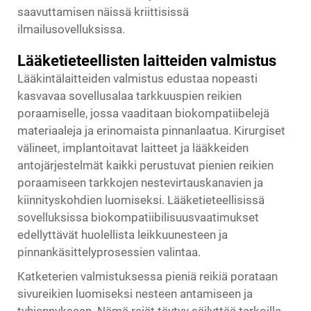
saavuttamisen näissä kriittisissä
ilmailusovelluksissa.
Lääketieteellisten laitteiden valmistus
Lääkintälaitteiden valmistus edustaa nopeasti
kasvavaa sovellusalaa tarkkuuspien reikien
poraamiselle, jossa vaaditaan biokompatiibelejä
materiaaleja ja erinomaista pinnanlaatua. Kirurgiset
välineet, implantoitavat laitteet ja lääkkeiden
antojärjestelmät kaikki perustuvat pienien reikien
poraamiseen tarkkojen nestevirtauskanavien ja
kiinnityskohdien luomiseksi. Lääketieteellisissä
sovelluksissa biokompatiibilisuusvaatimukset
edellyttävät huolellista leikkuunesteen ja
pinnankäsittelyprosessien valintaa.
Katketerien valmistuksessa pieniä reikiä porataan
sivureikien luomiseksi nesteen antamiseen ja