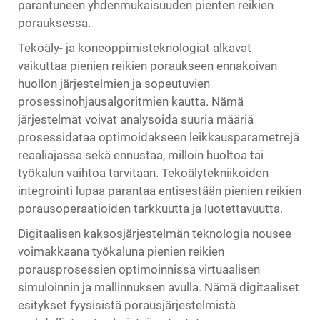
parantuneen yhdenmukaisuuden pienten reikien
porauksessa.
Tekoäly- ja koneoppimisteknologiat alkavat
vaikuttaa pienien reikien poraukseen ennakoivan
huollon järjestelmien ja sopeutuvien
prosessinohjausalgoritmien kautta. Nämä
järjestelmät voivat analysoida suuria määriä
prosessidataa optimoidakseen leikkausparametrejä
reaaliajassa sekä ennustaa, milloin huoltoa tai
työkalun vaihtoa tarvitaan. Tekoälytekniikoiden
integrointi lupaa parantaa entisestään pienien reikien
porausoperaatioiden tarkkuutta ja luotettavuutta.
Digitaalisen kaksosjärjestelmän teknologia nousee
voimakkaana työkaluna pienien reikien
porausprosessien optimoinnissa virtuaalisen
simuloinnin ja mallinnuksen avulla. Nämä digitaaliset
esitykset fyysisistä porausjärjestelmistä