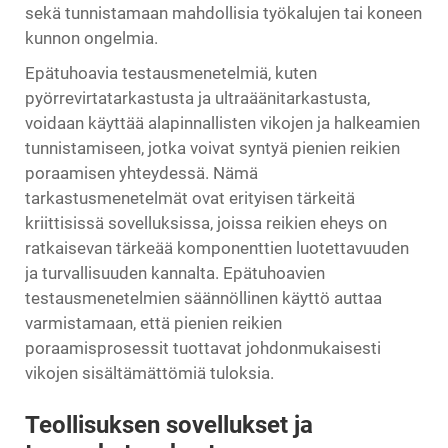
sekä tunnistamaan mahdollisia työkalujen tai koneen
kunnon ongelmia.
Epätuhoavia testausmenetelmiä, kuten
pyörrevirtatarkastusta ja ultraäänitarkastusta,
voidaan käyttää alapinnallisten vikojen ja halkeamien
tunnistamiseen, jotka voivat syntyä pienien reikien
poraamisen yhteydessä. Nämä
tarkastusmenetelmät ovat erityisen tärkeitä
kriittisissä sovelluksissa, joissa reikien eheys on
ratkaisevan tärkeää komponenttien luotettavuuden
ja turvallisuuden kannalta. Epätuhoavien
testausmenetelmien säännöllinen käyttö auttaa
varmistamaan, että pienien reikien
poraamisprosessit tuottavat johdonmukaisesti
vikojen sisältämättömiä tuloksia.
Teollisuksen sovellukset ja