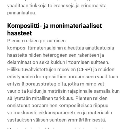
vaaditaan tiukkoja toleransseja ja erinomaista
pinnanlaatua.
Komposiitti- ja monimateriaaliset
haasteet
Pienien reikien poraaminen
komposiittimateriaaleihin aiheuttaa ainutlaatuisia
haasteita niiden heterogeenisen rakenteen ja
delaminaation sekä kuidun irtoamisen suhteen.
Hiilikuituvahvistettujen muovien (CFRP) ja muiden
edistyneiden komposiittien poraamiseen vaaditaan
erityisiä porausstrategioita, jotka minimoivat
vaurioita kuidun ja matriisin rajapinnalle samalla kun
säilytetään mitallinen tarkkuus. Pienten reikien
onnistunut poraaminen komposiiteissa riippuu
voimakkaasti leikkausparametrien ja materiaalin
vastauksen välisen suhteen ymmärtämisestä.