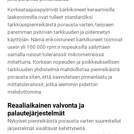
Korkeataajuuspyörivät kärkikoneet keraamisilla
laakeroinnilla ovat tulleet standardiksi
tarkkuuspienreikäistä porausta varten, tarjoaen
paremman pyörivän tarkkuuden ja pidennetyn
käyttöiän. Nämä erikoistuneet kärkikoneet toimivat
usein yli 100 000 rpm:n nopeuksilla säilyttäen
samalla runout-toleranssit mikrometreissä
mitattuina. Korkean nopeuden ja poikkeuksellisen
tarkkuuden yhdistelmä mahdollistaa pienreikäistä
porausta siten, että saavutetaan pinnanlaatu ja
mittatoleranssit, jotka aiemmin pidettiin
mahdottomina.
Reaaliaikainen valvonta ja
palautejärjestelmät
Nykyiset pienreikäistä porausta varten suunnitellut
järjestelmät sisältävät kehittyneitä