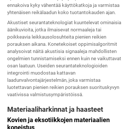
ennakoiva kyky vähentää käyttökatkoja ja varmistaa
yhtenäisen reikälaadun koko tuotantokauden ajan.
Akustiset seurantateknologiat kuuntelevat ominaisia
äänikuvioita, jotka ilmaisevat normaaleja tai
poikkeavia leikkausolosuhteita pienien reikien
porauksen aikana. Konetekoiset oppimisalgoritmit
analysoivat näitä akustisia signaaleja mahdollisten
ongelmien tunnistamiseksi ennen kuin ne vaikuttavat
osan laatuun. Useiden seurantateknologioiden
integrointi muodostaa kattavan
laadunvalvontajärjestelmän, joka varmistaa
luotettavan pienien reikien porauksen suorituskyvyn
vaativissa valmistusympäristöissä.
Materiaaliharkinnat ja haasteet
Kovien ja eksotiikkojen materiaalien
koneistus