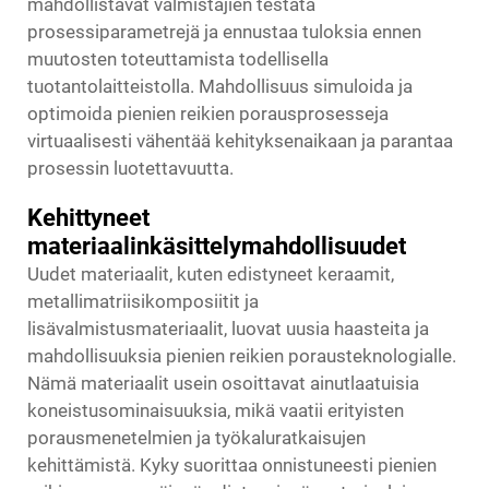
mahdollistavat valmistajien testata
prosessiparametrejä ja ennustaa tuloksia ennen
muutosten toteuttamista todellisella
tuotantolaitteistolla. Mahdollisuus simuloida ja
optimoida pienien reikien porausprosesseja
virtuaalisesti vähentää kehityksenaikaan ja parantaa
prosessin luotettavuutta.
Kehittyneet
materiaalinkäsittelymahdollisuudet
Uudet materiaalit, kuten edistyneet keraamit,
metallimatriisikomposiitit ja
lisävalmistusmateriaalit, luovat uusia haasteita ja
mahdollisuuksia pienien reikien porausteknologialle.
Nämä materiaalit usein osoittavat ainutlaatuisia
koneistusominaisuuksia, mikä vaatii erityisten
porausmenetelmien ja työkaluratkaisujen
kehittämistä. Kyky suorittaa onnistuneesti pienien