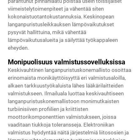
parantunut pinnanlaatu poistaa usein toissijaiset
viimeistelytoimenpiteet ja vähentää siten
kokonaistuotantokustannuksia. Keskinopean
langanpuristusleikkauksen lämpövaikutukset
pysyvät hallittuina, mikä vähentää
lämpövaikutusalueita ja säilyttää työkappaleen
eheyden.
Monipuolisuus valmistussovelluksissa
Keskivauhtinen langanpuristuskonemallisto osoittaa
erinomaista monikäyttöisyyttä eri valmistusaloilla,
alkaen tarkkuustyökaluista lähes lääkärilaitteiden
valmistukseen. Ilmailuala luottaa keskivauhtiseen
langanpuristuskonemallistoon monimutkaisten
turbiinisiiven profiilien ja kriittisten
moottorikomponenttien valmistukseen, joissa
vaaditaan tiukkoja toleransseja. Elektroniikan
valmistus hyödyntää näitä järjestelmiä liitososien ja