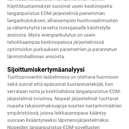
Käyttökustannukset suosivat usein keskinopeita
langanpuristus-EDM-järjestelmiä pienemmän
langankulutuksen, alhaisempien huoltovaatimusten
ja vähentynyttä tarvetta toissijaiselle käsittelylle
ansiosta. Myös energiankulutus on usein
tehokkaampaa keskinopeissa järjestelmissä
optimoidun purkauksen parametrien ja parannetun
lämmönhallinnan ansiosta.
Sijoittumiskertymäanalyysi
Tuottoprosentin laskelmissa on otettava huomioon
sekä suorat että epäsuorat kustannustekijät, kun
verrataan noita ja keskitahdisia langanpuristus-EDM-
järjestelmiä toisiinsa. Nopeat järjestelmät tuottavat
nopeita takaisinmaksuajoja suurten tuotantomäärien
ympäristöissä, joissa leikkausnopeus kääntyy
suoraan lisääntyneeksi läpimenojärjestelmäksi.
Nopeiden langanpuristus-EDM-sovellusten