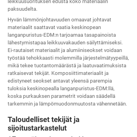
leikkuusuorituksen edusta koko materiaalin
paksuudelta.
Hyvän lämmönjohtavuuden omaavat johtavat
materiaalit saattavat vaatia keskinopean
langanpuristus-EDM:n tarjoamaa tasapainoista
lähestymistapaa leikkuuvakauden säilyttämiseksi.
Ei-rautaiset materiaalit ja alumiiniseokset voidaan
työstää tehokkaasti molemmilla järjestelmätyypeillä,
mikä tekee tuotantomäärästä ja laatuvaatimuksista
ratkaisevat tekijät. Komposiittimateriaalit ja
edistyneet seokset antavat yleensä parempia
tuloksia keskinopealla langanpuristus-EDM:llä,
koska purkauksen parametrit voidaan säädellä
tarkemmin ja lämpömuodonmuutosta vähennetään.
Taloudelliset tekijät ja
sijoitustarkastelut