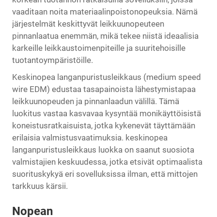
vaaditaan noita materiaalinpoistonopeuksia. Nämä
järjestelmät keskittyvät leikkuunopeuteen
pinnanlaatua enemmän, mikä tekee niistä ideaalisia
karkeille leikkaustoimenpiteille ja suuritehoisille
tuotantoympäristöille.
Keskinopea langanpuristusleikkaus (medium speed
wire EDM) edustaa tasapainoista lähestymistapaa
leikkuunopeuden ja pinnanlaadun välillä. Tämä
luokitus vastaa kasvavaa kysyntää monikäyttöisistä
koneistusratkaisuista, jotka kykenevät täyttämään
erilaisia valmistusvaatimuksia.
keskinopea
langanpuristusleikkaus
luokka on saanut suosiota
valmistajien keskuudessa, jotka etsivät optimaalista
suorituskykyä eri sovelluksissa ilman, että mittojen
tarkkuus kärsii.
Nopean