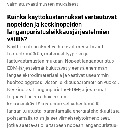
valmistusvaatimusten mukaisesti.
Kuinka käyttökustannukset vertautuvat
nopeiden ja keskinopeiden
langanpuristusleikkausjärjestelmien
välillä?
Käyttökustannukset vaihtelevat merkittävästi
tuotantomäärän, materiaalityyppien ja
laatuvaatimusten mukaan. Nopeat langanpuristus-
EDM-järjestelmät kuluttavat yleensä enemmän
langaelektrodimateriaalia ja vaativat useammin
huoltoa aggressiivisten leikkausparametrien vuoksi.
Keskinopeat langanpuristus-EDM-järjestelmät
tarjoavat usein alhaisemmat
kokonaiskäyttökustannukset vähentämällä
langankulutusta, parantamalla energiatehokkuutta ja
poistamalla toissijaiset viimeistelytoimenpiteet,
jotka saattavat olla tarpeen nopean langanpuristus-