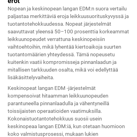
erot
Nopean ja keskinopean langan EDM:n suora vertailu
paljastaa merkittäviä eroja leikkuusuorituskyvyssä ja
tuotantotehokkuudessa. Nopeat järjestelmät
saavuttavat yleensä 50–100 prosenttia korkeammat
leikkuunopeudet verrattuna keskinopeisiin
vaihtoehtoihin, mikä lyhentää kiertoaikoja suurten
tuotantomäärien yhteydessä. Tämä nopeusetu
kuitenkin vaatii kompromisseja pinnanlaadun ja
mitallisen tarkkuuden osalta, mikä voi edellyttää
lisäkäsittelyvaiheita.
Keskinopeat langan EDM -järjestelmät
kompensoivat hitaamman leikkuunopeuden
parantuneella pinnanlaadulla ja vähentyneillä
toissijaisten operaatioiden vaatimuksilla.
Kokonaistuotantotehokkuus suosii usein
keskinopeaa langan EDM:iä, kun otetaan huomioon
koko valmistusprosessi, mukaan lukien