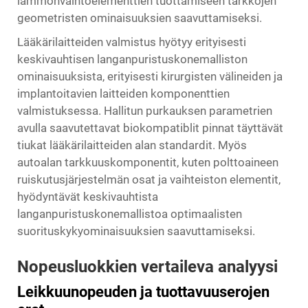
lämmönvaihtoelementtien tuottamiseen tarkkojen
geometristen ominaisuuksien saavuttamiseksi.
Lääkärilaitteiden valmistus hyötyy erityisesti
keskivauhtisen langanpuristuskonemalliston
ominaisuuksista, erityisesti kirurgisten välineiden ja
implantoitavien laitteiden komponenttien
valmistuksessa. Hallitun purkauksen parametrien
avulla saavutettavat biokompatiblit pinnat täyttävät
tiukat lääkärilaitteiden alan standardit. Myös
autoalan tarkkuuskomponentit, kuten polttoaineen
ruiskutusjärjestelmän osat ja vaihteiston elementit,
hyödyntävät keskivauhtista
langanpuristuskonemallistoa optimaalisten
suorituskykyominaisuuksien saavuttamiseksi.
Nopeusluokkien vertaileva analyysi
Leikkuunopeuden ja tuottavuuserojen