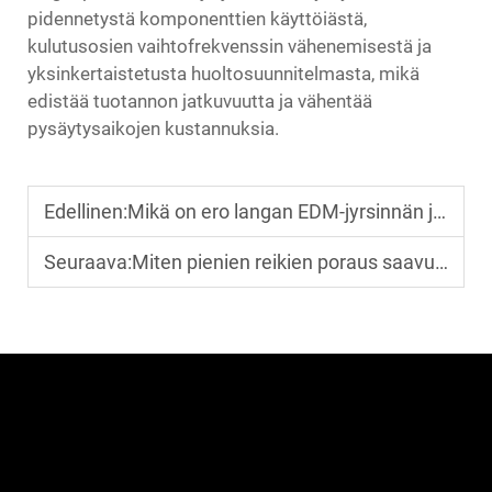
pidennetystä komponenttien käyttöiästä,
kulutusosien vaihtofrekvenssin vähenemisestä ja
yksinkertaistetusta huoltosuunnitelmasta, mikä
edistää tuotannon jatkuvuutta ja vähentää
pysäytysaikojen kustannuksia.
Edellinen:
Mikä on ero langan EDM-jyrsinnän ja laserleikkauksen välillä?
Seuraava:
Miten pienien reikien poraus saavuttaa korkean tarkkuuden?