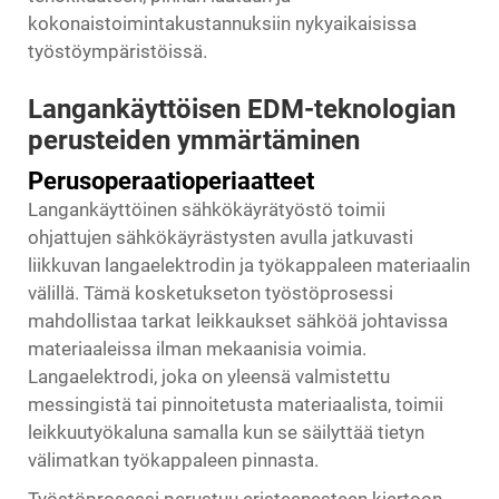
kokonaistoimintakustannuksiin nykyaikaisissa
työstöympäristöissä.
Langankäyttöisen EDM-teknologian
perusteiden ymmärtäminen
Perusoperaatioperiaatteet
Langankäyttöinen sähkökäyrätyöstö toimii
ohjattujen sähkökäyrästysten avulla jatkuvasti
liikkuvan langaelektrodin ja työkappaleen materiaalin
välillä. Tämä kosketukseton työstöprosessi
mahdollistaa tarkat leikkaukset sähköä johtavissa
materiaaleissa ilman mekaanisia voimia.
Langaelektrodi, joka on yleensä valmistettu
messingistä tai pinnoitetusta materiaalista, toimii
leikkuutyökaluna samalla kun se säilyttää tietyn
välimatkan työkappaleen pinnasta.