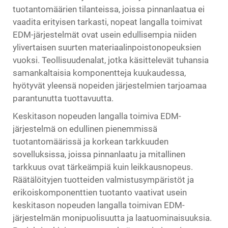
tuotantomäärien tilanteissa, joissa pinnanlaatua ei
vaadita erityisen tarkasti, nopeat langalla toimivat
EDM-järjestelmät ovat usein edullisempia niiden
ylivertaisen suurten materiaalinpoistonopeuksien
vuoksi. Teollisuudenalat, jotka käsittelevät tuhansia
samankaltaisia komponentteja kuukaudessa,
hyötyvät yleensä nopeiden järjestelmien tarjoamaa
parantunutta tuottavuutta.
Keskitason nopeuden langalla toimiva EDM-
järjestelmä on edullinen pienemmissä
tuotantomäärissä ja korkean tarkkuuden
sovelluksissa, joissa pinnanlaatu ja mitallinen
tarkkuus ovat tärkeämpiä kuin leikkausnopeus.
Räätälöityjen tuotteiden valmistusympäristöt ja
erikoiskomponenttien tuotanto vaativat usein
keskitason nopeuden langalla toimivan EDM-
järjestelmän monipuolisuutta ja laatuominaisuuksia.