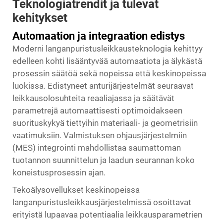
Teknologiatrendit ja tulevat
kehitykset
Automaation ja integraation edistys
Moderni langanpuristusleikkausteknologia kehittyy
edelleen kohti lisääntyvää automaatiota ja älykästä
prosessin säätöä sekä nopeissa että keskinopeissa
luokissa. Edistyneet anturijärjestelmät seuraavat
leikkausolosuhteita reaaliajassa ja säätävät
parametrejä automaattisesti optimoidakseen
suorituskykyä tiettyihin materiaali- ja geometrisiin
vaatimuksiin. Valmistuksen ohjausjärjestelmiin
(MES) integrointi mahdollistaa saumattoman
tuotannon suunnittelun ja laadun seurannan koko
koneistusprosessin ajan.
Tekoälysovellukset keskinopeissa
langanpuristusleikkausjärjestelmissä osoittavat
erityistä lupaavaa potentiaalia leikkausparametrien