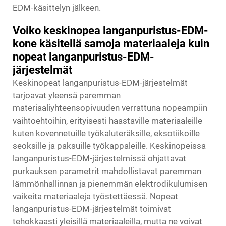
EDM-käsittelyn jälkeen.
Voiko keskinopea langanpuristus-EDM-
kone käsitellä samoja materiaaleja kuin
nopeat langanpuristus-EDM-
järjestelmät
Keskinopeat langanpuristus-EDM-järjestelmät
tarjoavat yleensä paremman
materiaaliyhteensopivuuden verrattuna nopeampiin
vaihtoehtoihin, erityisesti haastaville materiaaleille
kuten kovennetuille työkaluteräksille, eksotiikoille
seoksille ja paksuille työkappaleille. Keskinopeissa
langanpuristus-EDM-järjestelmissä ohjattavat
purkauksen parametrit mahdollistavat paremman
lämmönhallinnan ja pienemmän elektrodikulumisen
vaikeita materiaaleja työstettäessä. Nopeat
langanpuristus-EDM-järjestelmät toimivat
tehokkaasti yleisillä materiaaleilla, mutta ne voivat