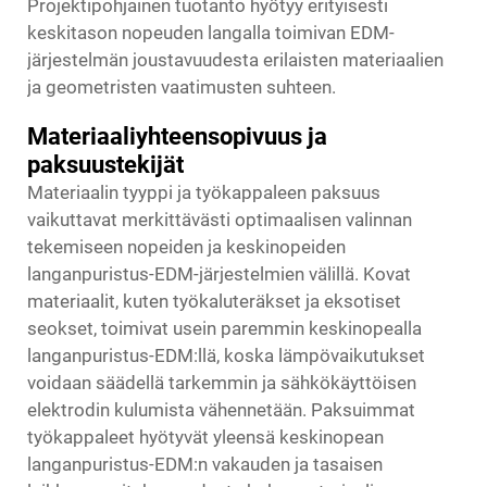
Projektipohjainen tuotanto hyötyy erityisesti
keskitason nopeuden langalla toimivan EDM-
järjestelmän joustavuudesta erilaisten materiaalien
ja geometristen vaatimusten suhteen.
Materiaaliyhteensopivuus ja
paksuustekijät
Materiaalin tyyppi ja työkappaleen paksuus
vaikuttavat merkittävästi optimaalisen valinnan
tekemiseen nopeiden ja keskinopeiden
langanpuristus-EDM-järjestelmien välillä. Kovat
materiaalit, kuten työkaluteräkset ja eksotiset
seokset, toimivat usein paremmin keskinopealla
langanpuristus-EDM:llä, koska lämpövaikutukset
voidaan säädellä tarkemmin ja sähkökäyttöisen
elektrodin kulumista vähennetään. Paksuimmat
työkappaleet hyötyvät yleensä keskinopean
langanpuristus-EDM:n vakauden ja tasaisen