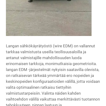
Langan sähkökäyrätyöstö (wire EDM) on vallannut
tarkkaa valmistusta useilla teollisuusaloilla ja
antanut valmistajille mahdollisuuden luoda
erinomaisen tarkkoja, monimutkaisia geometrioita.
langan EDM -järjestelmät
nykyisin saatavilla olevista,
on ratkaisevan tärkeää ymmärtää ero nopeiden ja
keskinopeiden konfiguraatioiden välillä, jotta voidaan
valita optimaalinen ratkaisu tiettyihin
valmistustarpeisiin. Valinta näiden kahden
vaihtoehdon välillä vaikuttaa merkittävästi tuotannon
tehokkuuteen, pinnan laatuun ja