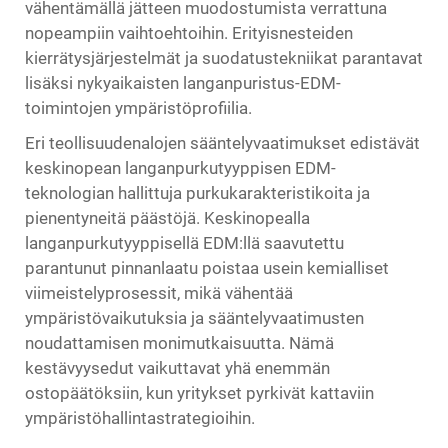
vähentämällä jätteen muodostumista verrattuna
nopeampiin vaihtoehtoihin. Erityisnesteiden
kierrätysjärjestelmät ja suodatustekniikat parantavat
lisäksi nykyaikaisten langanpuristus-EDM-
toimintojen ympäristöprofiilia.
Eri teollisuudenalojen sääntelyvaatimukset edistävät
keskinopean langanpurkutyyppisen EDM-
teknologian hallittuja purkukarakteristikoita ja
pienentyneitä päästöjä. Keskinopealla
langanpurkutyyppisellä EDM:llä saavutettu
parantunut pinnanlaatu poistaa usein kemialliset
viimeistelyprosessit, mikä vähentää
ympäristövaikutuksia ja sääntelyvaatimusten
noudattamisen monimutkaisuutta. Nämä
kestävyysedut vaikuttavat yhä enemmän
ostopäätöksiin, kun yritykset pyrkivät kattaviin
ympäristöhallintastrategioihin.