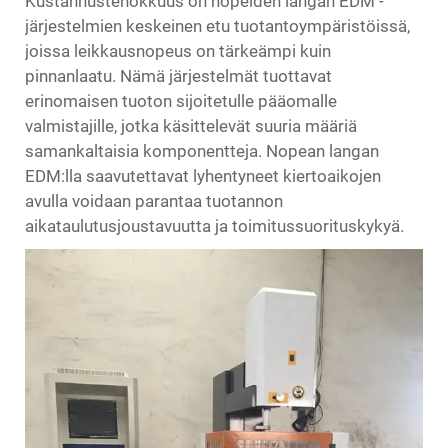
Kustannustehokkuus on nopeiden langan EDM -
järjestelmien keskeinen etu tuotantoympäristöissä,
joissa leikkausnopeus on tärkeämpi kuin
pinnanlaatu. Nämä järjestelmät tuottavat
erinomaisen tuoton sijoitetulle pääomalle
valmistajille, jotka käsittelevät suuria määriä
samankaltaisia komponentteja. Nopean langan
EDM:lla saavutettavat lyhentyneet kiertoaikojen
avulla voidaan parantaa tuotannon
aikataulutusjoustavuutta ja toimitussuorituskykyä.