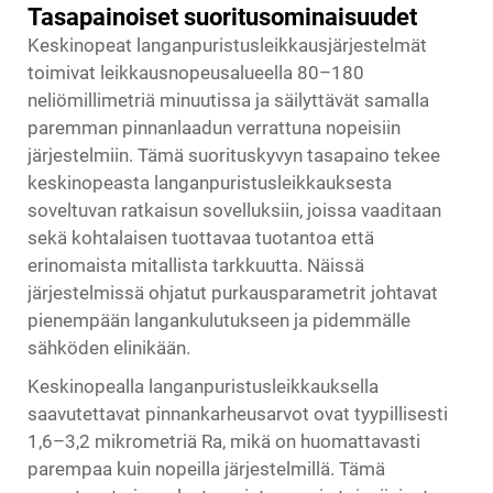
Tasapainoiset suoritusominaisuudet
Keskinopeat langanpuristusleikkausjärjestelmät
toimivat leikkausnopeusalueella 80–180
neliömillimetriä minuutissa ja säilyttävät samalla
paremman pinnanlaadun verrattuna nopeisiin
järjestelmiin. Tämä suorituskyvyn tasapaino tekee
keskinopeasta langanpuristusleikkauksesta
soveltuvan ratkaisun sovelluksiin, joissa vaaditaan
sekä kohtalaisen tuottavaa tuotantoa että
erinomaista mitallista tarkkuutta. Näissä
järjestelmissä ohjatut purkausparametrit johtavat
pienempään langankulutukseen ja pidemmälle
sähköden elinikään.
Keskinopealla langanpuristusleikkauksella
saavutettavat pinnankarheusarvot ovat tyypillisesti
1,6–3,2 mikrometriä Ra, mikä on huomattavasti
parempaa kuin nopeilla järjestelmillä. Tämä