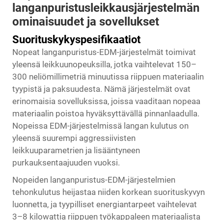
langanpuristusleikkausjärjestelmän
ominaisuudet ja sovellukset
Suorituskykyspesifikaatiot
Nopeat langanpuristus-EDM-järjestelmät toimivat
yleensä leikkuunopeuksilla, jotka vaihtelevat 150–
300 neliömillimetriä minuutissa riippuen materiaalin
tyypistä ja paksuudesta. Nämä järjestelmät ovat
erinomaisia sovelluksissa, joissa vaaditaan nopeaa
materiaalin poistoa hyväksyttävällä pinnanlaadulla.
Nopeissa EDM-järjestelmissä langan kulutus on
yleensä suurempi aggressiivisten
leikkuuparametrien ja lisääntyneen
purkauksentaajuuden vuoksi.
Nopeiden langanpuristus-EDM-järjestelmien
tehonkulutus heijastaa niiden korkean suorituskyvyn
luonnetta, ja tyypilliset energiantarpeet vaihtelevat
3–8 kilowattia riippuen työkappaleen materiaalista