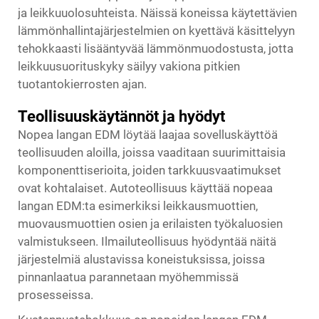
ja leikkuuolosuhteista. Näissä koneissa käytettävien
lämmönhallintajärjestelmien on kyettävä käsittelyyn
tehokkaasti lisääntyvää lämmönmuodostusta, jotta
leikkuusuorituskyky säilyy vakiona pitkien
tuotantokierrosten ajan.
Teollisuuskäytännöt ja hyödyt
Nopea langan EDM löytää laajaa sovelluskäyttöä
teollisuuden aloilla, joissa vaaditaan suurimittaisia
komponenttiserioita, joiden tarkkuusvaatimukset
ovat kohtalaiset. Autoteollisuus käyttää nopeaa
langan EDM:ta esimerkiksi leikkausmuottien,
muovausmuottien osien ja erilaisten työkaluosien
valmistukseen. Ilmailuteollisuus hyödyntää näitä
järjestelmiä alustavissa koneistuksissa, joissa
pinnanlaatua parannetaan myöhemmissä
prosesseissa.