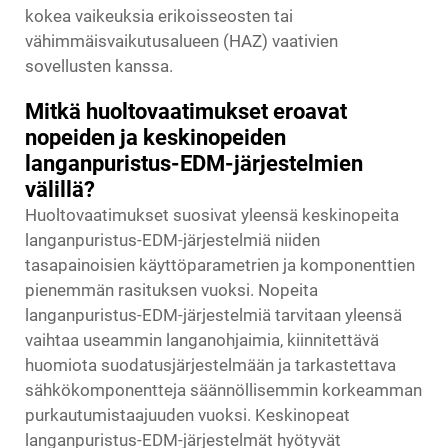
kokea vaikeuksia erikoisseosten tai
vähimmäisvaikutusalueen (HAZ) vaativien
sovellusten kanssa.
Mitkä huoltovaatimukset eroavat
nopeiden ja keskinopeiden
langanpuristus-EDM-järjestelmien
välillä?
Huoltovaatimukset suosivat yleensä keskinopeita
langanpuristus-EDM-järjestelmiä niiden
tasapainoisien käyttöparametrien ja komponenttien
pienemmän rasituksen vuoksi. Nopeita
langanpuristus-EDM-järjestelmiä tarvitaan yleensä
vaihtaa useammin langanohjaimia, kiinnitettävä
huomiota suodatusjärjestelmään ja tarkastettava
sähkökomponentteja säännöllisemmin korkeamman
purkautumistaajuuden vuoksi. Keskinopeat
langanpuristus-EDM-järjestelmät hyötyvät