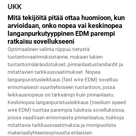
UKK
Mitä tekijöitä pitää ottaa huomioon, kun
arvioidaan, onko nopea vai keskinopea
langanpurkutyyppinen EDM parempi
ratkaisu sovellukseeni
Optimaalinen valinta riippuu tietystä
tuotantovaatimuksistanne, mukaan lukien
tuotantomääräodotukset, pinnanlaatustandardit ja
mitattavien tarkkuusvaatimukset. Nopea
langanpuristusleikkaus (fast wire EDM) soveltuu
erinomaisesti suuritehoiseen tuotantoon, jossa
leikkausnopeus on tärkeämpi kuin pinnanlaatu.
Keskinopea langanpuristusleikkaus (medium speed
wire EDM) tuottaa parempia tuloksia sovelluksissa,
joissa vaaditaan erinomaista pinnanlaatua, tiukkoja
mitattavia tarkkuusvaatimuksia ja monipuolista
materiaaliyhteensopivuutta erilaisten