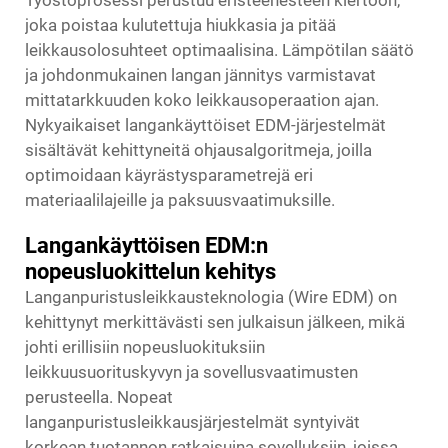
Työstöprosessi perustuu eristeenesteen kiertoon,
joka poistaa kulutettuja hiukkasia ja pitää
leikkausolosuhteet optimaalisina. Lämpötilan säätö
ja johdonmukainen langan jännitys varmistavat
mittatarkkuuden koko leikkausoperaation ajan.
Nykyaikaiset langankäyttöiset EDM-järjestelmät
sisältävät kehittyneitä ohjausalgoritmeja, joilla
optimoidaan käyrästysparametrejä eri
materiaalilajeille ja paksuusvaatimuksille.
Langankäyttöisen EDM:n
nopeusluokittelun kehitys
Langanpuristusleikkausteknologia (Wire EDM) on
kehittynyt merkittävästi sen julkaisun jälkeen, mikä
johti erillisiin nopeusluokituksiin
leikkuusuorituskyvyn ja sovellusvaatimusten
perusteella. Nopeat
langanpuristusleikkausjärjestelmät syntyivät
korkean tuotannon ratkaisuina sovelluksiin, joissa