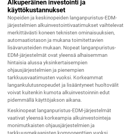
Alkuperäinen investointi ja
käyttökustannukset
Nopeiden ja keskinopeiden langanpuristus-EDM-
järjestelmien alkuinvestointivaatimukset vaihtelevat
merkittävästi koneen teknisten ominaisuuksien,
automaatiotason ja mukana toimitettavien
lisävarusteiden mukaan. Nopeat langanpuristus-
EDM-järjestelmät ovat yleensä alhaisemman
hintaisia alussa yksinkertaisempien
ohjausjärjestelmien ja pienempien
tarkkuusvaatimusten vuoksi. Korkeammat
langankulutusnopeudet ja lisääntyneet huoltovälit
voivat kuitenkin kumota alkuinvestoinnin edut
pidemmällä käyttöjakson aikana.
Keskinopeat langanpuristus-EDM-järjestelmät
vaativat yleensä korkeampia alkuinvestointeja
monimutkaisten ohjausjärjestelmien ja
tarkkuusmekaanisten komponenttien vuoksi.