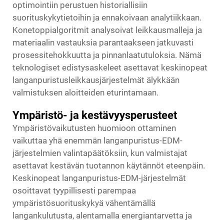
optimointiin perustuen historiallisiin
suorituskykytietoihin ja ennakoivaan analytiikkaan.
Konetoppialgoritmit analysoivat leikkausmalleja ja
materiaalin vastauksia parantaakseen jatkuvasti
prosessitehokkuutta ja pinnanlaatutuloksia. Nämä
teknologiset edistysaskeleet asettavat keskinopeat
langanpuristusleikkausjärjestelmät älykkään
valmistuksen aloitteiden eturintamaan.
Ympäristö- ja kestävyysperusteet
Ympäristövaikutusten huomioon ottaminen
vaikuttaa yhä enemmän langanpuristus-EDM-
järjestelmien valintapäätöksiin, kun valmistajat
asettavat kestävän tuotannon käytännöt eteenpäin.
Keskinopeat langanpuristus-EDM-järjestelmät
osoittavat tyypillisesti parempaa
ympäristösuorituskykyä vähentämällä
langankulutusta, alentamalla energiantarvetta ja