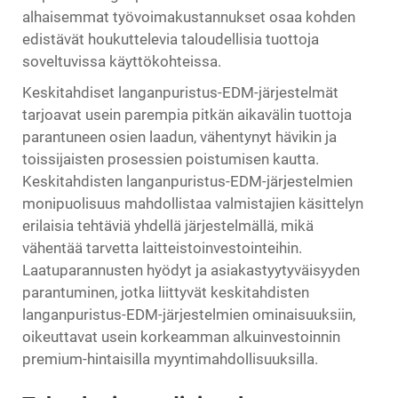
alhaisemmat työvoimakustannukset osaa kohden
edistävät houkuttelevia taloudellisia tuottoja
soveltuvissa käyttökohteissa.
Keskitahdiset langanpuristus-EDM-järjestelmät
tarjoavat usein parempia pitkän aikavälin tuottoja
parantuneen osien laadun, vähentynyt hävikin ja
toissijaisten prosessien poistumisen kautta.
Keskitahdisten langanpuristus-EDM-järjestelmien
monipuolisuus mahdollistaa valmistajien käsittelyn
erilaisia tehtäviä yhdellä järjestelmällä, mikä
vähentää tarvetta laitteistoinvestointeihin.
Laatuparannusten hyödyt ja asiakastyytyväisyyden
parantuminen, jotka liittyvät keskitahdisten
langanpuristus-EDM-järjestelmien ominaisuuksiin,
oikeuttavat usein korkeamman alkuinvestoinnin
premium-hintaisilla myyntimahdollisuuksilla.