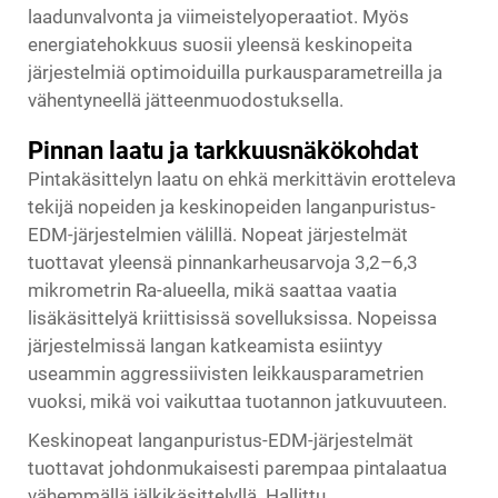
laadunvalvonta ja viimeistelyoperaatiot. Myös
energiatehokkuus suosii yleensä keskinopeita
järjestelmiä optimoiduilla purkausparametreilla ja
vähentyneellä jätteenmuodostuksella.
Pinnan laatu ja tarkkuusnäkökohdat
Pintakäsittelyn laatu on ehkä merkittävin erotteleva
tekijä nopeiden ja keskinopeiden langanpuristus-
EDM-järjestelmien välillä. Nopeat järjestelmät
tuottavat yleensä pinnankarheusarvoja 3,2–6,3
mikrometrin Ra-alueella, mikä saattaa vaatia
lisäkäsittelyä kriittisissä sovelluksissa. Nopeissa
järjestelmissä langan katkeamista esiintyy
useammin aggressiivisten leikkausparametrien
vuoksi, mikä voi vaikuttaa tuotannon jatkuvuuteen.
Keskinopeat langanpuristus-EDM-järjestelmät
tuottavat johdonmukaisesti parempaa pintalaatua
vähemmällä jälkikäsittelyllä. Hallittu