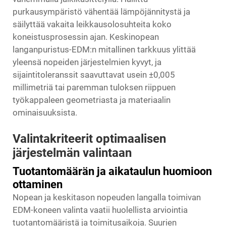
purkausympäristö vähentää lämpöjännitystä ja
säilyttää vakaita leikkausolosuhteita koko
koneistusprosessin ajan. Keskinopean
langanpuristus-EDM:n mitallinen tarkkuus ylittää
yleensä nopeiden järjestelmien kyvyt, ja
sijaintitoleranssit saavuttavat usein ±0,005
millimetriä tai paremman tuloksen riippuen
työkappaleen geometriasta ja materiaalin
ominaisuuksista.
Valintakriteerit optimaalisen
järjestelmän valintaan
Tuotantomäärän ja aikataulun huomioon
ottaminen
Nopean ja keskitason nopeuden langalla toimivan
EDM-koneen valinta vaatii huolellista arviointia
tuotantomääristä ja toimitusaikoja. Suurien