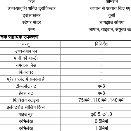
रिले
ओमरोन
उच्च-आवृत्ति शक्ति ट्रांजिस्टर
जापान से आयात किए गए ह
ट्रांसफार्मर
वूसी
स्टेपर मोटर
चांगझोउ सोंगया
अन्य
जापान, ताइवान, संयुक्त उद
मानक सहायक उपकरण
वस्तु
विनिर्देश
उच्च-दबाव पंप
—
पानी की बाल्टी
—
समतलन पैड
—
फिक्स्चर
—
प्रेशर प्लेट में समस्या है
—
टी-स्लॉट नट
एम8
हेक्स नट
एम8
फ़िक्सिंग स्टड्स
75मिमी, 110मिमी, 140मिमी
इलेक्ट्रोड सीलिंग रिंग्स
—
गाइड बुश
φ0.5, φ1.0
अभिलेख
0.5मिमी
अभिलेख
1.0मिमी