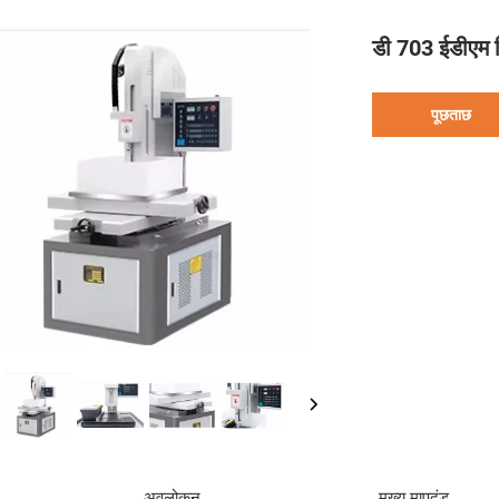
डी 703 ईडीएम ड
पूछताछ
अवलोकन
मुख्य मापदंड