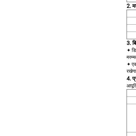
2. म
3. बि
✦ डिल
मरम्म
✦ एक 
रखेग
4. प्
आपूर्