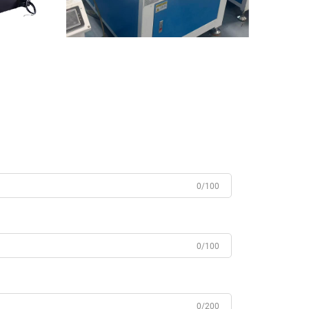
0/100
0/100
0/200