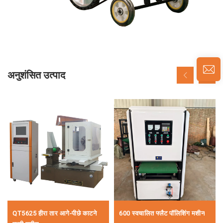
अनुशंसित उत्पाद
QT5625 हीरा तार आगे-पीछे काटने
600 स्वचालित फ्लैट पॉलिशिंग मशीन