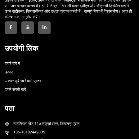
ताइज़्होउ हर्समार्ग इलेक्ट्रोमेकेनिकल कंपनी लिमिटेड औद्योगिक मशीनिंग के लिए उन्नत ईडीएम
समाधान प्रदान करता है। हमारी तीव्र-गति वाली वायर ईडीएम और सीएनसी ड्रिलिंग मशीनें
उच्च सटीकता, विश्वसनीयता और दक्षता प्रदान करती हैं। सम्पूर्ण विश्व में विश्वसनीय। आज ही
कोटेशन का अनुरोध करें।
उपयोगी लिंक
हमारे बारे में
उत्पाद
अक्सर पूछे जाने वाले प्रश्न
हमसे संपर्क करें
पता
ताइलियांग रोड 11# ताइज़ौ शहर, जियांगसु प्रांत
+86-13182442305