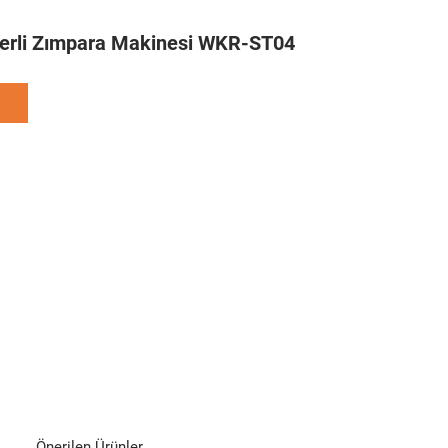
rli Zımpara Makinesi WKR-ST04
Önerilen Ürünler