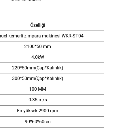
Özelliği
uel kemerli zımpara makinesi WKR-ST04
2100*50 mm
4.0kW
220*50mm(Çap*Kalınlık)
300*50mm(Çap*Kalınlık)
100 MM
0-35 m/s
En yüksek 2900 rpm
90*60*60cm