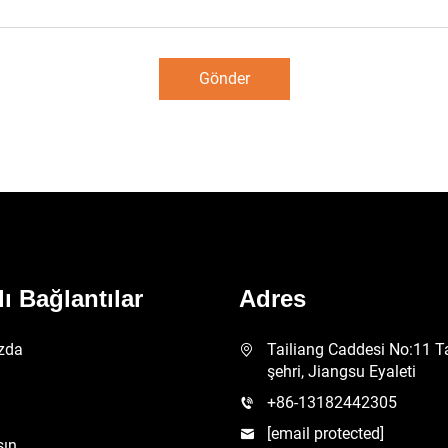
Gönder
lı Bağlantılar
Adres
zda
Tailiang Caddesi No:11 T
şehri, Jiangsu Eyaleti
+86-13182442305
[email protected]
şın