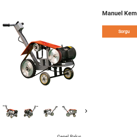
Manuel Keme
Sorgu
Genel Bakış