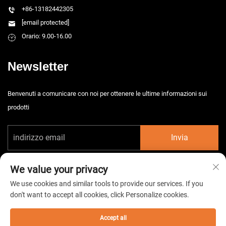
+86-13182442305
[email protected]
Orario: 9.00-16.00
Newsletter
Benvenuti a comunicare con noi per ottenere le ultime informazioni sui
prodotti
Invia
We value your privacy
We use cookies and similar tools to provide our services. If you
don't want to accept all cookies, click Personalize cookies.
Diritti d'autore © 2026 China Taizhou HarsMarg Electromechenical Co. Ltd.
Tutti i diritti riservati. -
Informativa sulla privacy
Accept all