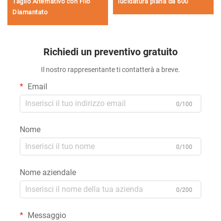
Taglio Alternativo con Filo
lucidatura piana da 600
Diamantato
Richiedi un preventivo gratuito
Il nostro rappresentante ti contatterà a breve.
Email
0/100
Nome
0/100
Nome aziendale
0/200
Messaggio