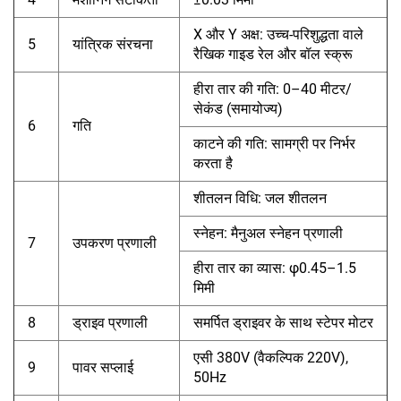
X और Y अक्ष: उच्च-परिशुद्धता वाले
5
यांत्रिक संरचना
रैखिक गाइड रेल और बॉल स्क्रू
हीरा तार की गति: 0–40 मीटर/
सेकंड (समायोज्य)
6
गति
काटने की गति: सामग्री पर निर्भर
करता है
शीतलन विधि: जल शीतलन
स्नेहन: मैनुअल स्नेहन प्रणाली
7
उपकरण प्रणाली
हीरा तार का व्यास: φ0.45–1.5
मिमी
8
ड्राइव प्रणाली
समर्पित ड्राइवर के साथ स्टेपर मोटर
एसी 380V (वैकल्पिक 220V),
9
पावर सप्लाई
50Hz