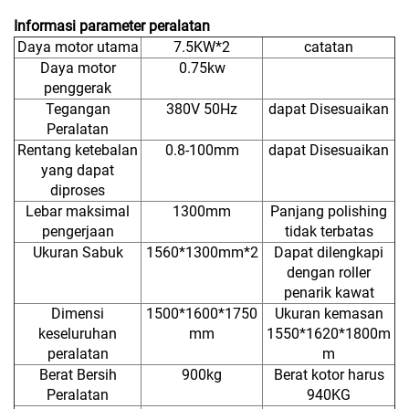
Informasi parameter peralatan
Daya motor utama
7.5KW*2
catatan
Daya motor
0.75kw
penggerak
Tegangan
380V 50Hz
dapat Disesuaikan
Peralatan
Rentang ketebalan
0.8-100mm
dapat Disesuaikan
yang dapat
diproses
Lebar maksimal
1300mm
Panjang polishing
pengerjaan
tidak terbatas
Ukuran Sabuk
1560*1300mm*2
Dapat dilengkapi
dengan roller
penarik kawat
Dimensi
1500*1600*1750
Ukuran kemasan
keseluruhan
mm
1550*1620*1800m
peralatan
m
Berat Bersih
900kg
Berat kotor harus
Peralatan
940KG