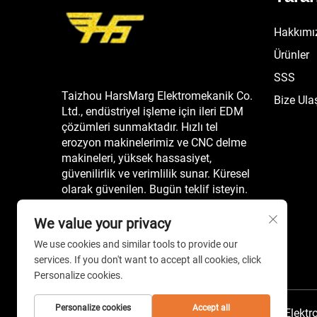
Hakkımı
Ürünler
SSS
Taizhou HarsMarg Elektromekanik Co.
Bize Ula
Ltd., endüstriyel işleme için ileri EDM
çözümleri sunmaktadır. Hızlı tel
erozyon makinelerimiz ve CNC delme
makineleri, yüksek hassasiyet,
güvenilirlik ve verimlilik sunar. Küresel
olarak güvenilen. Bugün teklif isteyin.
We value your privacy
We use cookies and similar tools to provide our
services. If you don't want to accept all cookies, click
Personalize cookies.
Personalize cookies
Accept all
Telif hakkı © 2026 China Taizhou HarsMarg Elektr