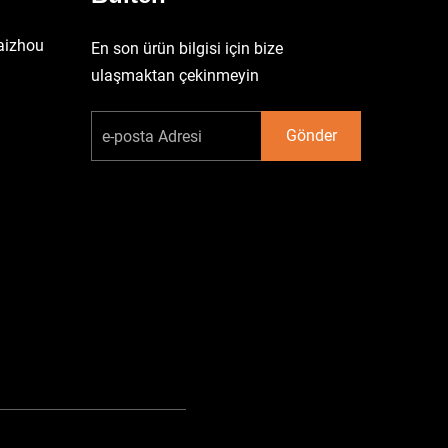
aizhou
En son ürün bilgisi için bize
ulaşmaktan çekinmeyin
Gönder