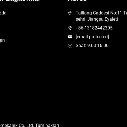
zda
Tailiang Caddesi No:11 T
şehri, Jiangsu Eyaleti
+86-13182442305
[email protected]
şın
Saat: 9.00-16.00
omekanik Co. Ltd. Tüm hakları