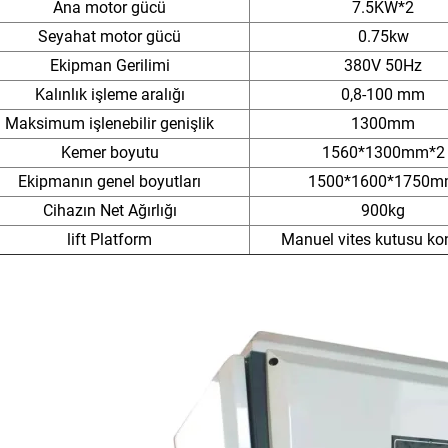
Ana motor gücü
7.5KW*2
Seyahat motor gücü
0.75kw
Ekipman Gerilimi
380V 50Hz
Kalınlık işleme aralığı
0,8-100 mm
Maksimum işlenebilir genişlik
1300mm
Kemer boyutu
1560*1300mm*2
Ekipmanın genel boyutları
1500*1600*1750
Cihazın Net Ağırlığı
900kg
lift Platform
Manuel vites kutusu ko