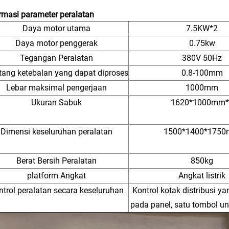
rmasi parameter peralatan
Daya motor utama
7.5KW*2
Daya motor penggerak
0.75kw
Tegangan Peralatan
380V 50Hz
tang ketebalan yang dapat diproses
0.8-100mm
Lebar maksimal pengerjaan
1000mm
Ukuran Sabuk
1620*1000mm*
Dimensi keseluruhan peralatan
1500*1400*175
Berat Bersih Peralatan
850kg
platform Angkat
Angkat listrik
ntrol peralatan secara keseluruhan
Kontrol kotak distribusi y
pada panel, satu tombol u