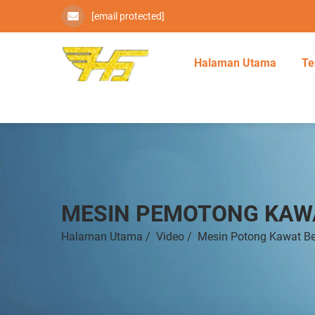
[email protected]
Halaman Utama
Te
MESIN PEMOTONG KAW
Halaman Utama
/
Video
/
Mesin Potong Kawat Be