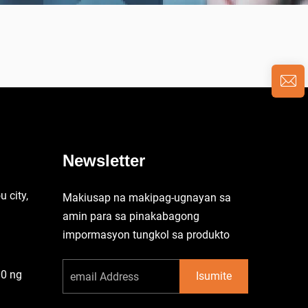
Newsletter
 city,
Makiusap na makipag-ugnayan sa
amin para sa pinakabagong
impormasyon tungkol sa produkto
00 ng
Isumite