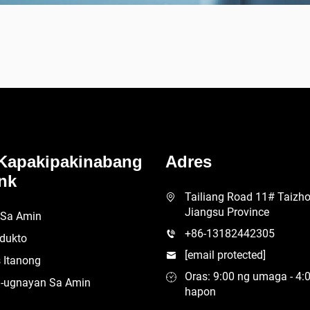
Kapakipakinabang
Adres
nk
Tailiang Road 11# Taizhou
Jiangsu Province
 Sa Amin
+86-13182442305
dukto
[email protected]
 Itanong
Oras: 9:00 ng umaga - 4:
-ugnayan Sa Amin
hapon