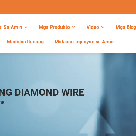
l Sa Amin
Mga Produkto
Video
Mga Blo
Madalas Itanong
Makipag-ugnayan sa Amin
NG DIAMOND WIRE
ne