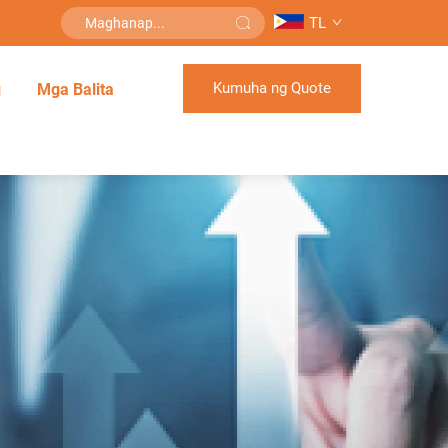
TL
Kumuha ng Quote
g
Mga Balita