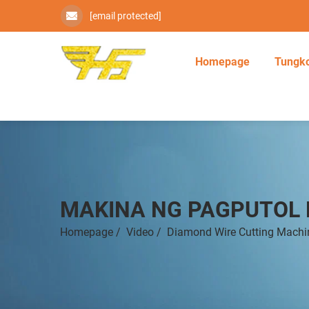
[email protected]
Homepage
Tungko
MAKINA NG PAGPUTOL 
Homepage
/
Video
/
Diamond Wire Cutting Machi