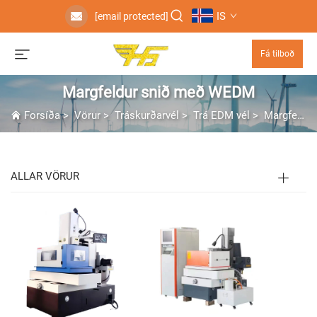
IS
[email protected]
Fá tilboð
Margfeldur snið með WEDM
Forsíða
>
Vörur
>
Tráskurðarvél
>
Trá EDM vél
>
Margfeldur snið með WEDM
ALLAR VÖRUR