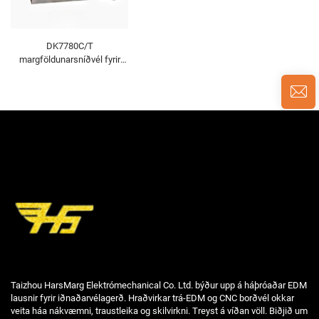
DK7780C/T
margföldunarsníðvél fyrir
tråd-EDM
Taizhou HarsMarg Elektrómechanical Co. Ltd. býður upp á háþróaðar EDM
lausnir fyrir iðnaðarvélagerð. Hraðvirkar trá-EDM og CNC borðvél okkar
veita háa nákvæmni, traustleika og skilvirkni. Treyst á víðan völl. Biðjið um