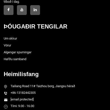
tilboð í dag.
ÞÓUGAÐIR TENGILAR
Um okkur
Vörur
Algengar spurningar
Hafðu samband
Heimilisfang
Tailiang Road 11# Taizhou borg, Jiangsu hérað
+86-13182442305
[email protected]
Tími: 9.00 - 16.00