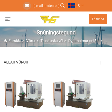
IS
[email protected]
Fá tilboð
Snúningstegund
Forsíða
>
Vörur
>
Tráskurðarvél
>
Dýjamálmur sniðill
>
Snú
ALLAR VÖRUR