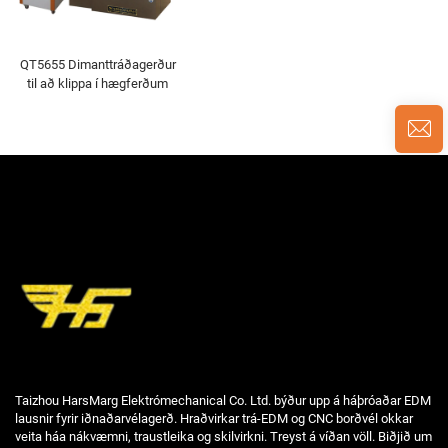
QT5655 Dimanttráðagerður
til að klippa í hægferðum
Taizhou HarsMarg Elektrómechanical Co. Ltd. býður upp á háþróaðar EDM
lausnir fyrir iðnaðarvélagerð. Hraðvirkar trá-EDM og CNC borðvél okkar
veita háa nákvæmni, traustleika og skilvirkni. Treyst á víðan völl. Biðjið um