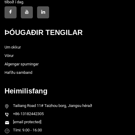
tilboð í dag.
ÞÓUGAÐIR TENGILAR
Um okkur
Vörur
Algengar spurningar
Hafðu samband
Heimilisfang
Tailiang Road 11# Taizhou borg, Jiangsu hérað
+86-13182442305
[email protected]
Tími: 9.00 - 16.00