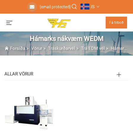
IS
[email protected]
Fá tilboð
Hámarks nákvæm WEDM
Forsíða
>
Vörur
>
Tráskurðarvél
>
Trá EDM vél
>
Hámarks nákvæm WEDM
ALLAR VÖRUR