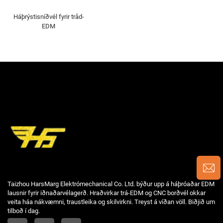
Háþrýstisníðvél fyrir tråd-
EDM
Taizhou HarsMarg Elektrómechanical Co. Ltd. býður upp á háþróaðar EDM
lausnir fyrir iðnaðarvélagerð. Hraðvirkar trá-EDM og CNC borðvél okkar
veita háa nákvæmni, traustleika og skilvirkni. Treyst á víðan völl. Biðjið um
tilboð í dag.