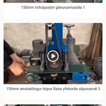
150mm tvíhópastýri glerunarmasiða 1
150mm einstaklingur hópur flatar yfirborða slípunarvél 3