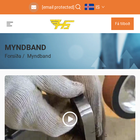
IS
[email protected]
Fá tilboð
MYNDBAND
Forsíða
/
Myndband