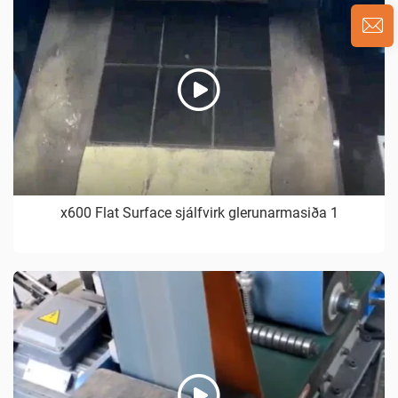
x600 Flat Surface sjálfvirk glerunarmasiða 1