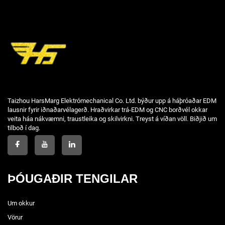
Taizhou HarsMarg Elektrómechanical Co. Ltd. býður upp á háþróaðar EDM
lausnir fyrir iðnaðarvélagerð. Hraðvirkar trá-EDM og CNC borðvél okkar
veita háa nákvæmni, traustleika og skilvirkni. Treyst á víðan völl. Biðjið um
tilboð í dag.
ÞÓUGAÐIR TENGILAR
Um okkur
Vörur