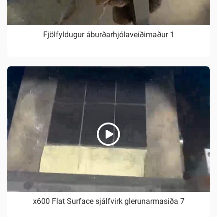
Fjölfyldugur áburðarhjólaveiðimaður 1
x600 Flat Surface sjálfvirk glerunarmasiða 7