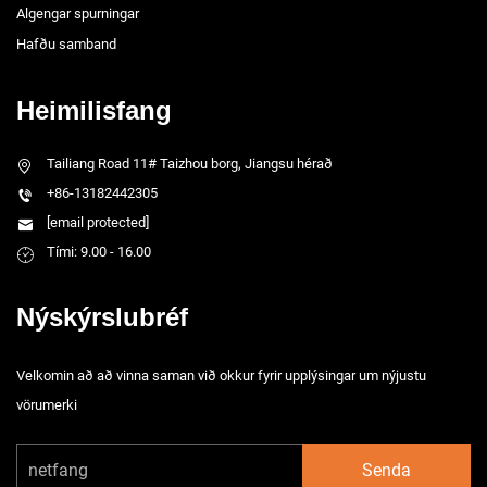
Algengar spurningar
Hafðu samband
Heimilisfang
Tailiang Road 11# Taizhou borg, Jiangsu hérað
+86-13182442305
[email protected]
Tími: 9.00 - 16.00
Nýskýrslubréf
Velkomin að að vinna saman við okkur fyrir upplýsingar um nýjustu
vörumerki
Senda