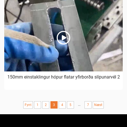
150mm einstaklingur hópur flatar yfirborða slípunarvél 2
...
Fyrri
1
2
3
4
5
7
Næst