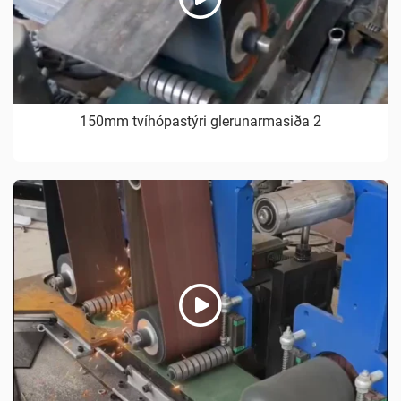
150mm tvíhópastýri glerunarmasiða 2