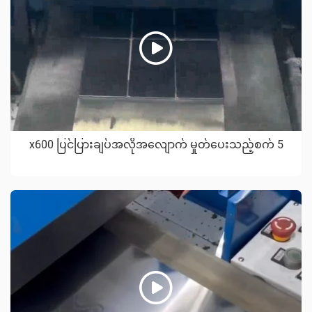
x600 ပြင်ပြားချပ်အလိုအလျောက် မှုတ်ပေးသည့်စက် 5