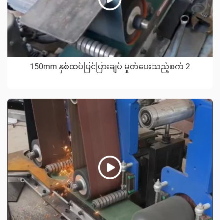
150mm နှစ်ထပ်ပြင်ပြားချပ် မှုတ်ပေးသည့်စက် 2