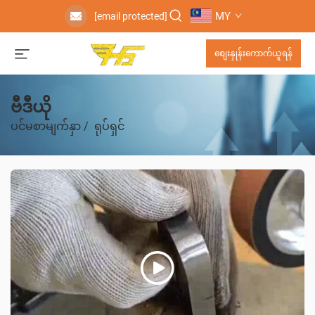
MY
[email protected]
စျေးနှုန်းကောက်ယူရန်
ဗီဒီယို
ပင်မစာမျက်နှာ
/
ရုပ်ရှင်