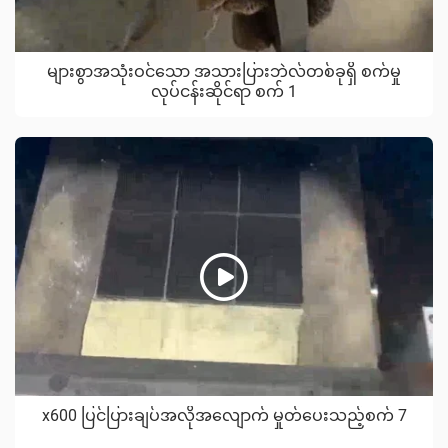
များစွာအသုံးဝင်သော အသားပြားဘဲလ်တစ်ခုရှိ စက်မှု
လုပ်ငန်းဆိုင်ရာ စက် 1
x600 ပြင်ပြားချပ်အလိုအလျောက် မှုတ်ပေးသည့်စက် 7