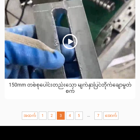
150mm တစ်စုပေါင်းတည်းသော မျက်နှာပြင်တိုက်ချောမွတ်
စက်
...
အထက်
1
2
3
4
5
7
အောက်