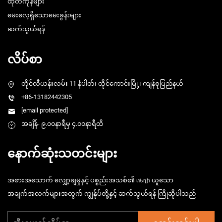
ထုတ်ကုန်များ
မေးလေ့ရှိသောမေးခွန်းများ
ဆက်သွယ်ရန်
လိပ်စာ
တိုင်လီယန်းလမ်း 11 နံပါတ်၊ ထိုင်ကောင်းမြို့၊ ကျန်စုပြည်နယ်
+86-13182442305
[email protected]
အချိန်- ၉.၀၀နာရီမှ ၄.၀၀နာရီထိ
နောက်ဆုံးသတင်းများ
အစားအသောက် လျှော့ချမှုနှင့် ပစ္စည်းအသစ်၏ տեղի ယူသော
အချက်အလက်များအတွက် ကျွန်ုပ်တို့နှင့် ဆက်သွယ်ရန် ကြိုဆိုပါသည်