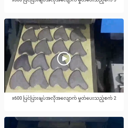
x600 ပြင်ပြားချပ်အလိုအလျောက် မှုတ်ပေးသည့်စက် 2