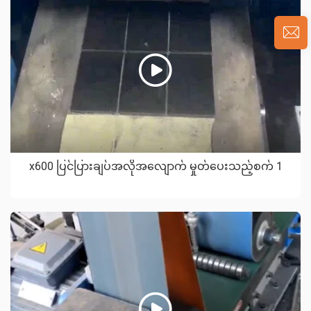
x600 ပြင်ပြားချပ်အလိုအလျောက် မှုတ်ပေးသည့်စက် 1