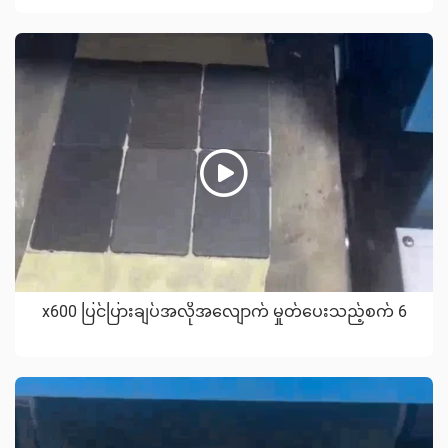
x600 ပြင်ပြားချပ်အလိုအလျောက် မှုတ်ပေးသည့်စက် 6