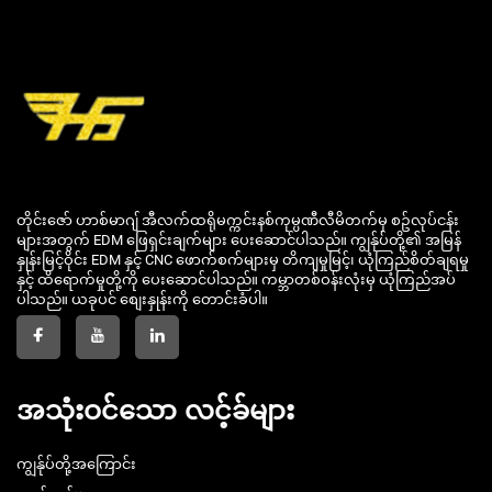
တိုင်းဇော် ဟာစ်မာဂျ် အီလက်ထရိုမက္ကင်းနစ်ကုမ္ပဏီလီမိတက်မှ စဥ်လုပ်ငန်း
များအတွက် EDM ဖြေရှင်းချက်များ ပေးဆောင်ပါသည်။ ကျွန်ုပ်တို့၏ အမြန်
နှုန်းမြင့်ဝိုင်း EDM နှင့် CNC ဖောက်စက်များမှ တိကျမှုမြင့်၊ ယုံကြည်စိတ်ချရမှု
နှင့် ထိရောက်မှုတို့ကို ပေးဆောင်ပါသည်။ ကမ္ဘာတစ်ဝန်းလုံးမှ ယုံကြည်အပ်
ပါသည်။ ယခုပင် စျေးနှုန်းကို တောင်းခံပါ။
အသုံးဝင်သော လင့်ခ်များ
ကျွန်ုပ်တို့အကြောင်း