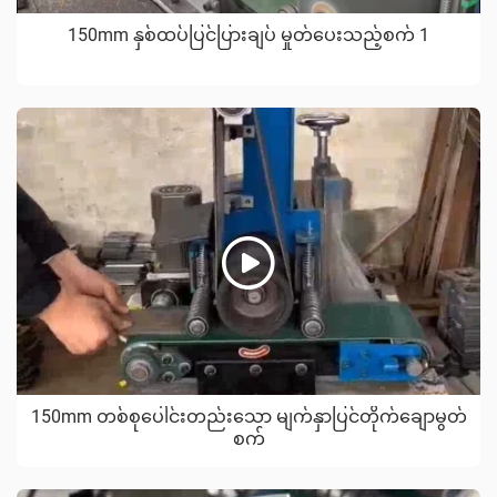
150mm နှစ်ထပ်ပြင်ပြားချပ် မှုတ်ပေးသည့်စက် 1
150mm တစ်စုပေါင်းတည်းသော မျက်နှာပြင်တိုက်ချောမွတ်
စက်