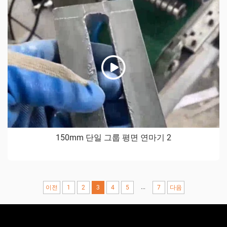
150mm 단일 그룹 평면 연마기 2
...
이전
1
2
3
4
5
7
다음