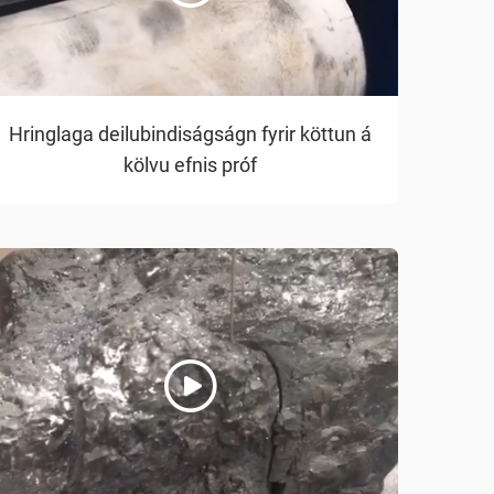
Hringlaga deilubindiságságn fyrir köttun á
kölvu efnis próf