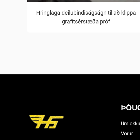
Hringlaga deilubindiságságn til að klippa
grafítsérstæða próf
ÞÓUG
Um okku
Vörur