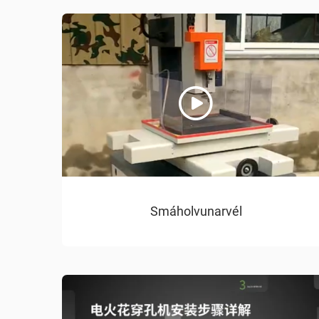
Smáholvunarvél