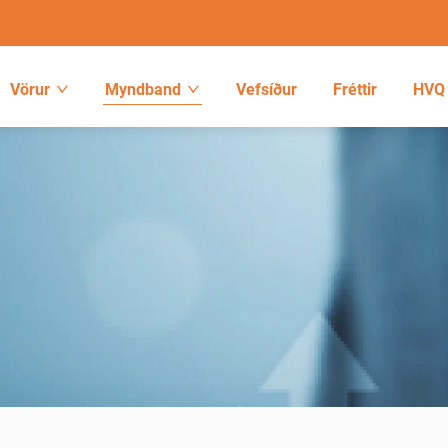
Vörur
Myndband
Vefsíður
Fréttir
HVQ