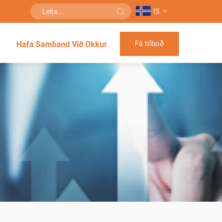
IS
Fá tilboð
Hafa Samband Við Okkur