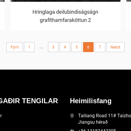
Hringlaga deilubindiságságn
grafíthamfaraköttun 2
...
Fyrri
1
3
4
5
6
7
Næst
AÐIR TENGILAR
Heimilisfang
r
Tailiang Road 11# Taizho
Jiangsu hérað