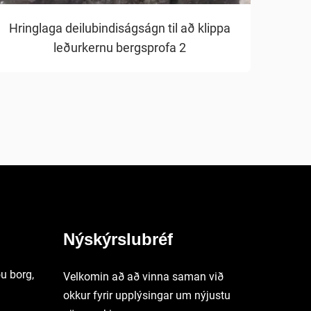
Hringlaga deilubindiságságn til að klippa
leðurkernu bergsprofa 2
Nýskýrslubréf
u borg,
Velkomin að að vinna saman við
okkur fyrir upplýsingar um nýjustu