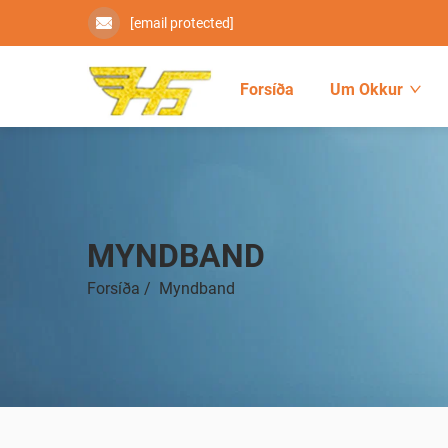
[email protected]
Forsíða
Um Okkur
MYNDBAND
Forsíða
/
Myndband