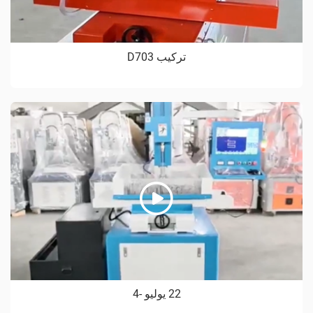
تركيب D703
22 يوليو -4