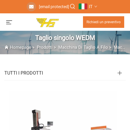
IT
[email protected]
Richiedi un preventivo
Taglio singolo WEDM
Homepage
>
Prodotti
>
Macchina Di Taglio A Filo
>
Macchina EDM a Filo
TUTTI I PRODOTTI