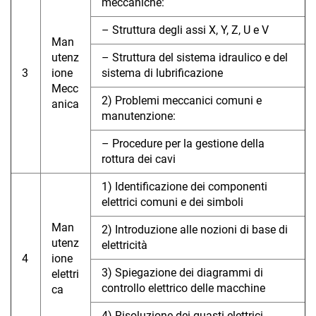
meccaniche:
– Struttura degli assi X, Y, Z, U e V
Man
utenz
– Struttura del sistema idraulico e del
3
ione
sistema di lubrificazione
Mecc
2) Problemi meccanici comuni e
anica
manutenzione:
– Procedure per la gestione della
rottura dei cavi
1) Identificazione dei componenti
elettrici comuni e dei simboli
Man
2) Introduzione alle nozioni di base di
utenz
elettricità
4
ione
3) Spiegazione dei diagrammi di
elettri
controllo elettrico delle macchine
ca
4) Risoluzione dei guasti elettrici