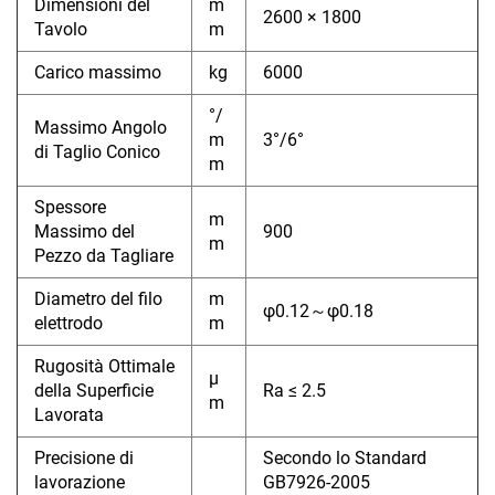
Dimensioni del
m
2600 × 1800
Tavolo
m
Carico massimo
kg
6000
°/
Massimo Angolo
m
3°/6°
di Taglio Conico
m
Spessore
m
Massimo del
900
m
Pezzo da Tagliare
Diametro del filo
m
φ0.12～φ0.18
elettrodo
m
Rugosità Ottimale
μ
della Superficie
Ra ≤ 2.5
m
Lavorata
Precisione di
Secondo lo Standard
lavorazione
GB7926-2005