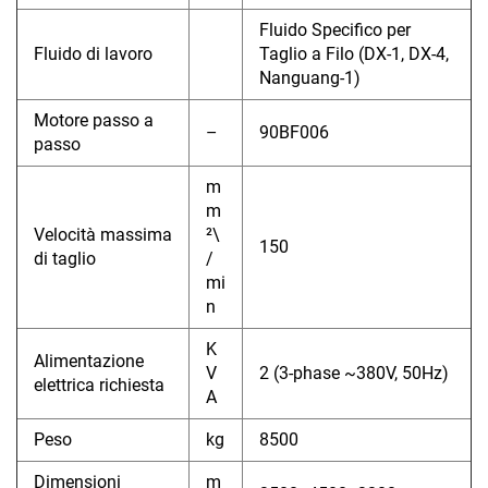
Fluido Specifico per
Fluido di lavoro
Taglio a Filo (DX-1, DX-4,
Nanguang-1)
Motore passo a
–
90BF006
passo
m
m
Velocità massima
²\
150
di taglio
/
mi
n
K
Alimentazione
V
2 (3-phase ~380V, 50Hz)
elettrica richiesta
A
Peso
kg
8500
Dimensioni
m