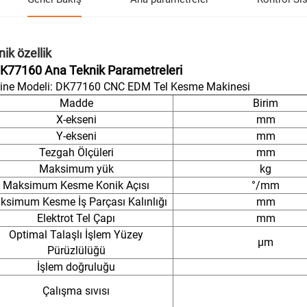
ik özellik
DK77160 Ana Teknik Parametreleri
ine Modeli: DK77160 CNC EDM Tel Kesme Makinesi
Madde
Birim
X-ekseni
mm
Y-ekseni
mm
Tezgah Ölçüleri
mm
Maksimum yük
kg
Maksimum Kesme Konik Açısı
°/mm
ksimum Kesme İş Parçası Kalınlığı
mm
Elektrot Tel Çapı
mm
Optimal Talaşlı İşlem Yüzey
μm
Pürüzlülüğü
İşlem doğruluğu
Çalışma sıvısı