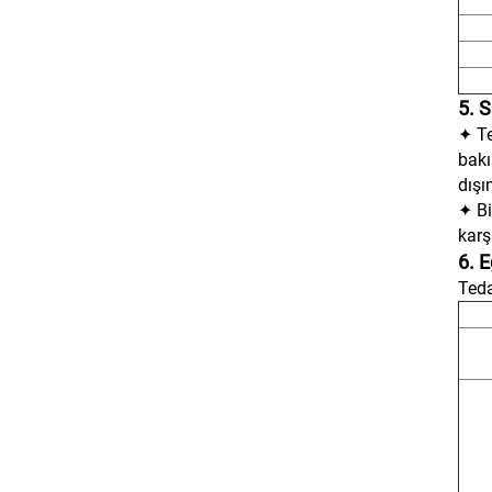
5. S
✦ Te
bakı
dışı
✦ Bi
karş
6. E
Teda