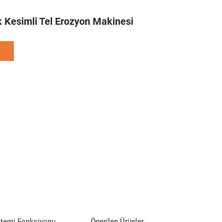
 Kesimli Tel Erozyon Makinesi
stemi Fonksiyonu
Önerilen Ürünler