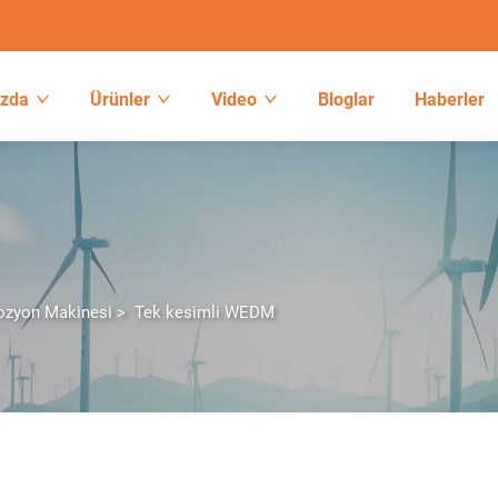
ızda
Ürünler
Video
Bloglar
Haberler
rozyon Makinesi
>
Tek kesimli WEDM