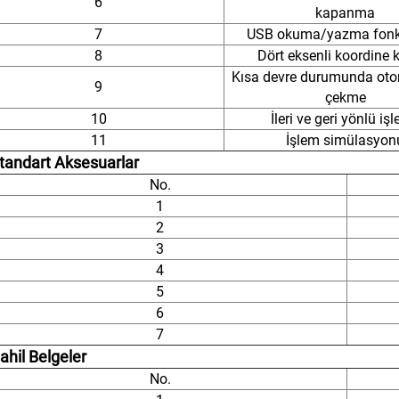
6
kapanma
7
USB okuma/yazma fonk
8
Dört eksenli koordine
Kısa devre durumunda otom
9
çekme
10
İleri ve geri yönlü iş
11
İşlem simülasyon
Standart Aksesuarlar
No.
1
2
3
4
5
6
7
ahil Belgeler
No.