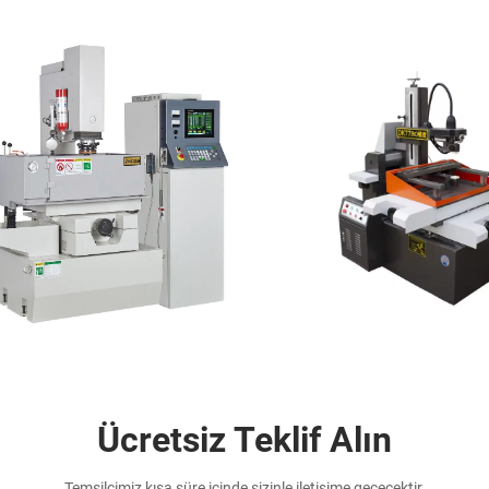
Ücretsiz Teklif Alın
Temsilcimiz kısa süre içinde sizinle iletişime geçecektir.