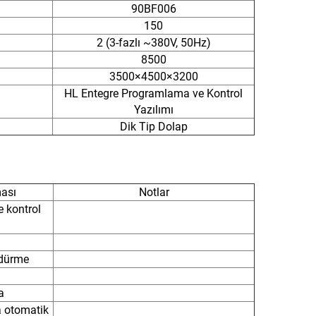
90BF006
150
2 (3-fazlı ~380V, 50Hz)
8500
3500×4500×3200
HL Entegre Programlama ve Kontrol
Yazılımı
Dik Tip Dolap
ası
Notlar
 kontrol
ndürme
a
 otomatik