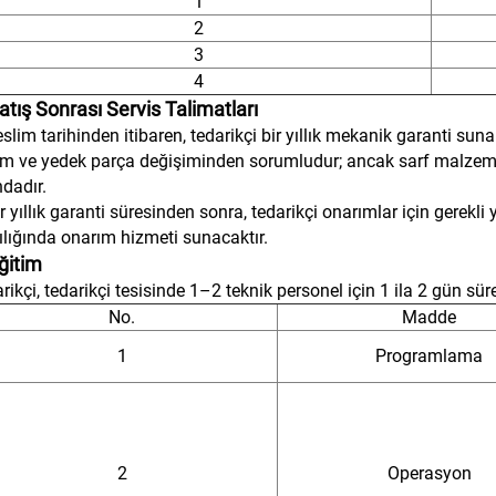
1
2
3
4
atış Sonrası Servis Talimatları
slim tarihinden itibaren, tedarikçi bir yıllık mekanik garanti sun
m ve yedek parça değişiminden sorumludur; ancak sarf malzemel
ndadır.
r yıllık garanti süresinden sonra, tedarikçi onarımlar için gerekl
ılığında onarım hizmeti sunacaktır.
ğitim
rikçi, tedarikçi tesisinde 1–2 teknik personel için 1 ila 2 gün sür
No.
Madde
1
Programlama
2
Operasyon