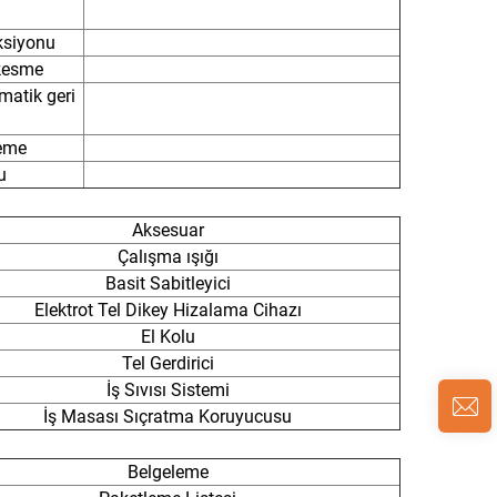
siyonu
 kesme
atik geri
leme
u
Aksesuar
Çalışma ışığı
Basit Sabitleyici
Elektrot Tel Dikey Hizalama Cihazı
El Kolu
Tel Gerdirici
İş Sıvısı Sistemi
İş Masası Sıçratma Koruyucusu
Belgeleme