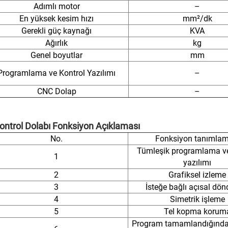
Adımlı motor
–
En yüksek kesim hızı
mm²/dk
Gerekli güç kaynağı
KVA
Ağırlık
kg
Genel boyutlar
mm
Programlama ve Kontrol Yazılımı
–
CNC Dolap
–
Kontrol Dolabı Fonksiyon Açıklaması
No.
Fonksiyon tanımlam
Tümleşik programlama ve
1
yazılımı
2
Grafiksel izleme
3
İsteğe bağlı açısal dö
4
Simetrik işleme
5
Tel kopma korum
Program tamamlandığında