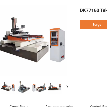
DK77160 Tek
Sorgu
Genel Bakış
Ana parametreler
Kontrol Si