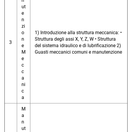
n
ut
e
n
zi
o
1) Introduzione alla struttura meccanica: •
n
Struttura degli assi X, Y, Z, W • Struttura
3
e
del sistema idraulico e di lubrificazione 2)
M
Guasti meccanici comuni e manutenzione
e
c
c
a
ni
c
a
M
a
n
ut