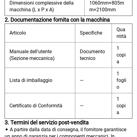
Dimensioni complessive della
1060mm×805m
macchina (L x P x A)
m×2100mm
2. Documentazione fornita con la macchina
Qua
Articolo
Specifiche
ntità
1
Manuale dell'utente
Documento
copi
(Sezione meccanica)
tecnico
a
1
Lista di imballaggio
—
fogli
o
1
Certificato di Conformità
—
copi
a
3. Termini del servizio post-vendita
✦ A partire dalla data di consegna, il fornitore garantisce
un anno di garanzia per i componenti meccanici. In