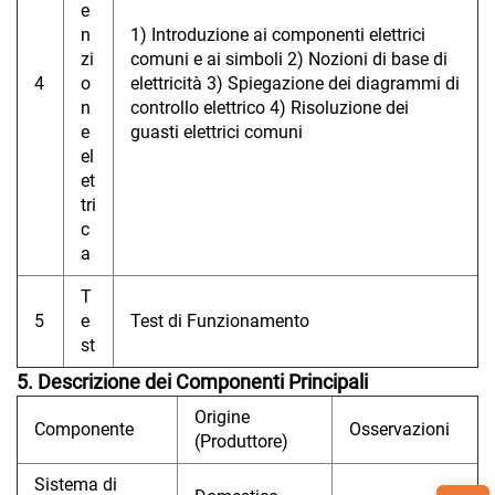
e
n
1) Introduzione ai componenti elettrici
zi
comuni e ai simboli 2) Nozioni di base di
4
o
elettricità 3) Spiegazione dei diagrammi di
n
controllo elettrico 4) Risoluzione dei
e
guasti elettrici comuni
el
et
tri
c
a
T
5
e
Test di Funzionamento
st
5. Descrizione dei Componenti Principali
Origine
Componente
Osservazioni
(Produttore)
Sistema di