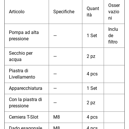
Osser
Quant
Articolo
Specifiche
vazio
ità
ni
Inclu
Pompa ad alta
—
1 Set
de
pressione
filtro
Secchio per
—
2 pz
acqua
Piastra di
—
4 pcs
Livellamento
Apparecchiatura
—
1 Set
Con la piastra di
—
2 pz
pressione
Cerniera T-Slot
M8
4 pcs
Dado esagonale
M8
4 pcs