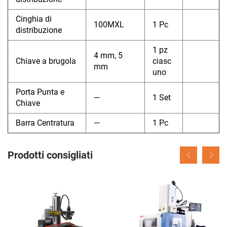
Cinghia di
100MXL
1 Pc
distribuzione
1 pz
4 mm, 5
Chiave a brugola
ciasc
mm
uno
Porta Punta e
—
1 Set
Chiave
Barra Centratura
—
1 Pc
Prodotti consigliati