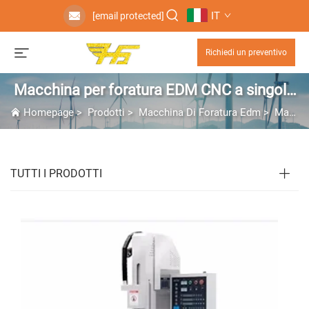
IT
[email protected]
Richiedi un preventivo
Macchina per foratura EDM CNC a singolo
asse
Homepage
>
Prodotti
>
Macchina Di Foratura Edm
>
Macchina per foratura EDM CNC a singolo asse
TUTTI I PRODOTTI