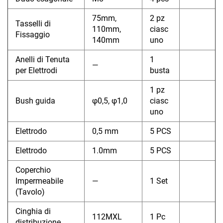
75mm,
2 pz
Tasselli di
110mm,
ciasc
Fissaggio
140mm
uno
Anelli di Tenuta
1
—
per Elettrodi
busta
1 pz
Bush guida
φ0,5, φ1,0
ciasc
uno
Elettrodo
0,5 mm
5 PCS
Elettrodo
1.0mm
5 PCS
Coperchio
Impermeabile
—
1 Set
(Tavolo)
Cinghia di
112MXL
1 Pc
distribuzione