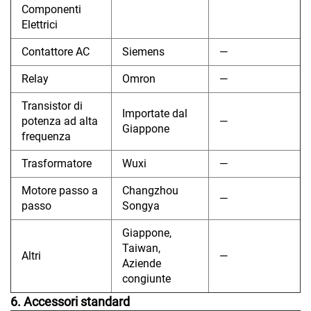
Componenti
Elettrici
Contattore AC
Siemens
—
Relay
Omron
—
Transistor di
Importate dal
potenza ad alta
—
Giappone
frequenza
Trasformatore
Wuxi
—
Motore passo a
Changzhou
—
passo
Songya
Giappone,
Taiwan,
Altri
—
Aziende
congiunte
6. Accessori standard