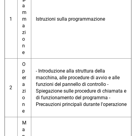
a
m
1
m
Istruzioni sulla programmazione
a
zi
o
n
e
O
p
- Introduzione alla struttura della
er
macchina, alle procedure di avvio e alle
a
funzioni del pannello di controllo -
2
zi
Spiegazione sulle procedure di chiamata e
o
di funzionamento del programma -
n
Precauzioni principali durante l'operazione
e
M
a