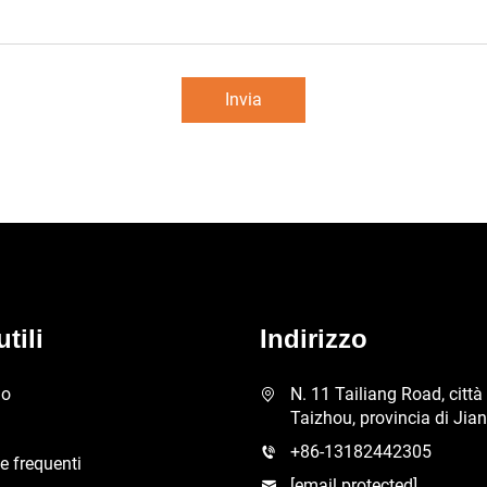
Invia
tili
Indirizzo
mo
N. 11 Tailiang Road, città 
Taizhou, provincia di Jia
+86-13182442305
 frequenti
[email protected]