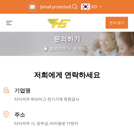
KO
[email protected]
견적 받기
문의하기
홈페이지
>
문의하기
저희에게 연락하세요
기업명
타이저우 하쓰마그 전기기계 유한공사
주소
타이저우 시, 장쑤성, 타이량로 11번지