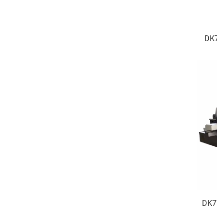
DK
DK