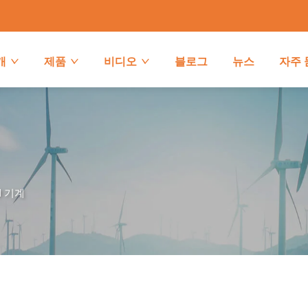
개
제품
비디오
블로그
뉴스
자주 
M 기계