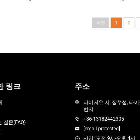
이전
1
2
한 링크
주소
개
타이저우 시, 장쑤성, 타이
번지
+86-13182442305
 질문(FAQ)
[email protected]
기
시간: 오전 9시-오후 4시