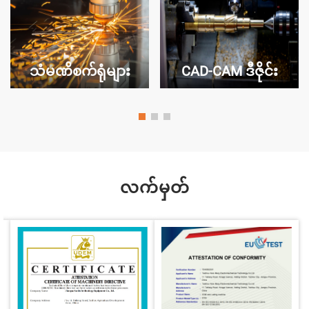
သံမဏိစက်ရုံများ
CAD-CAM ဒီဇိုင်း
လက်မှတ်