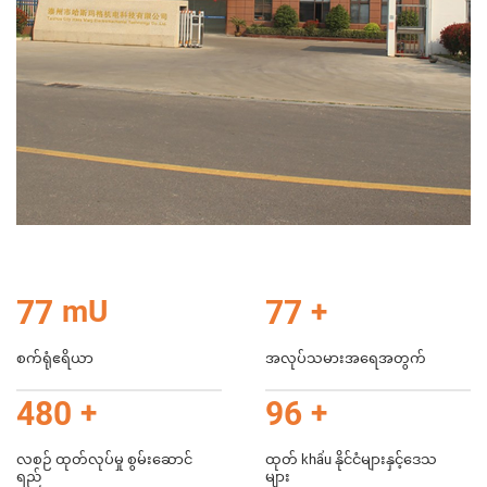
80
mU
80
+
စက်ရုံဧရိယာ
အလုပ်သမားအရေအတွက်
500
+
100
+
လစဉ် ထုတ်လုပ်မှု စွမ်းဆောင်
ထုတ် khẩu နိုင်ငံများနှင့်ဒေသ
ရည်
များ