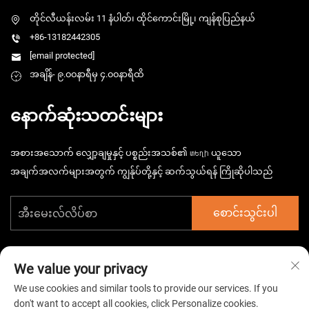
တိုင်လီယန်းလမ်း 11 နံပါတ်၊ ထိုင်ကောင်းမြို့၊ ကျန်စုပြည်နယ်
+86-13182442305
[email protected]
အချိန်- ၉.၀၀နာရီမှ ၄.၀၀နာရီထိ
နောက်ဆုံးသတင်းများ
အစားအသောက် လျှော့ချမှုနှင့် ပစ္စည်းအသစ်၏ տեղի ယူသော
အချက်အလက်များအတွက် ကျွန်ုပ်တို့နှင့် ဆက်သွယ်ရန် ကြိုဆိုပါသည်
စောင်းသွင်းပါ
We value your privacy
We use cookies and similar tools to provide our services. If you
don't want to accept all cookies, click Personalize cookies.
ကူးယပ်စီး ၂၀၂၆ တရုတ် တိုင်းဇော် ဟားစ်မာ့ဂ် အီလက်ထရိုမက်ခရိုနစ်