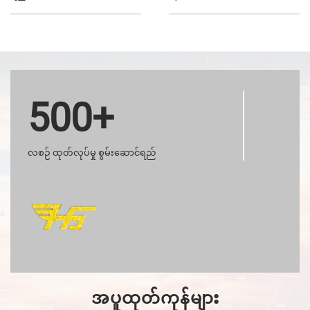
500+
လစဉ် ထုတ်လုပ်မှု စွမ်းဆောင်ရည်
အပူထုတ်ကုန်များ