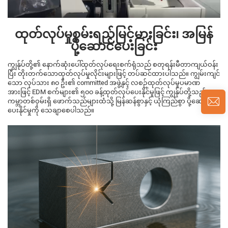
ထုတ်လုပ်မှုစွမ်းရည်မြင့်မားခြင်း၊ အမြန်
ပို့ဆောင်ပေးခြင်း
ကျွန်ုပ်တို့၏ နောက်ဆုံးပေါ်ထုတ်လုပ်ရေးစက်ရုံသည် စတုရန်းမီတာကျယ်ဝန်း
ပြီး တိုးတက်သောထုတ်လုပ်မှုလိုင်းများဖြင့် တပ်ဆင်ထားပါသည်။ ကျွမ်းကျင်
သော လုပ်သား ၈၀ ဦး၏ committed အဖွဲ့နှင့် လစဉ်ထုတ်လုပ်မှုပမာဏ
အားဖြင့် EDM စက်များ၏ ၅၀၀ ခန့်ထုတ်လုပ်ပေးနိုင်မှုဖြင့် ကျွန်ုပ်တို့သည်
ကမ္ဘာတစ်ဝှမ်းရှိ ဖောက်သည်များထံသို့ မြန်ဆန်စွာနှင့် ယုံကြည်စွာ ပို့ဆောင်
ပေးနိုင်မှုကို သေချာစေပါသည်။