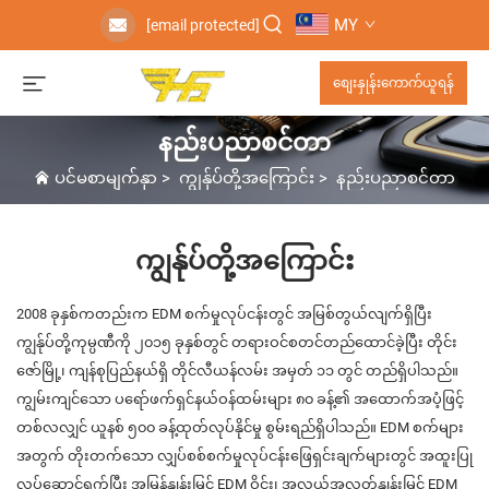
MY
[email protected]
စျေးနှုန်းကောက်ယူရန်
နည်းပညာစင်တာ
ပင်မစာမျက်နှာ
>
ကျွန်ုပ်တို့အကြောင်း
>
နည်းပညာစင်တာ
ကျွန်ုပ်တို့အကြောင်း
2008 ခုနှစ်ကတည်းက EDM စက်မှုလုပ်ငန်းတွင် အမြစ်တွယ်လျက်ရှိပြီး
ကျွန်ုပ်တို့ကုမ္ပဏီကို ၂၀၁၅ ခုနှစ်တွင် တရားဝင်စတင်တည်ထောင်ခဲ့ပြီး တိုင်း
ဇော်မြို့၊ ကျန်စုပြည်နယ်ရှိ တိုင်လီယန်လမ်း အမှတ် ၁၁ တွင် တည်ရှိပါသည်။
ကျွမ်းကျင်သော ပရော်ဖက်ရှင်နယ်ဝန်ထမ်းများ ၈၀ ခန့်၏ အထောက်အပံ့ဖြင့်
တစ်လလျှင် ယူနစ် ၅၀၀ ခန့်ထုတ်လုပ်နိုင်မှု စွမ်းရည်ရှိပါသည်။ EDM စက်များ
အတွက် တိုးတက်သော လျှပ်စစ်စက်မှုလုပ်ငန်းဖြေရှင်းချက်များတွင် အထူးပြု
လုပ်ဆောင်ရွက်ပြီး အမြန်နှုန်းမြင့် EDM ဝိုင်း၊ အလယ်အလတ်နှုန်းမြင့် EDM