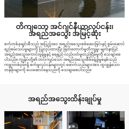
တိကျသော အင်ဂျင်နီယာလုပ်ငန်း၊
အရည်အသွေး အမြင့်ဆုံး
စက်တစ်ခုချင်းစီသည် အပြည့်အဝ အရည်အသွေးစစ်ဆေးခြင်းနှင့် စွမ်းဆောင်
ရည်စမ်းသပ်မှုများကို ပြုလုပ်ထားပြီး ဖြတ်တောက်မှုတိကျမှု၊ မျက်နှာပြင်
အရည်အသွေးကောင်းမွန်မှုနှင့် ရေရှည် လည်ပတ်မှုတည်ငြိမ်မှုကို သေချာစေ
ပါသည်။ ကျွန်ုပ်တို့၏ တင်းကျပ်သော အရည်အသွေးစီမံခန့်ခွဲမှုစနစ်သည်
ကမ္ဘာတစ်ဝှမ်းရှိ စက်မှုလုပ်ငန်းများတွင် ဖောက်သည်များအား ထူးချွန်သော
တန်ဖိုးများကို ပေးဆောင်နေသည်ကို သေချာစေပါသည်။
အရည်အသွေးထိန်းချုပ်မှု