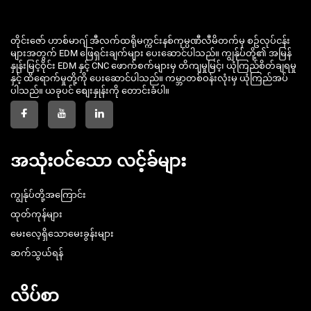
တိုင်းဇော် ဟာစ်မာဂျ် အီလက်ထရိုမက္ကင်းနစ်ကုမ္ပဏီလီမိတက်မှ စဥ်လုပ်ငန်း
များအတွက် EDM ဖြေရှင်းချက်များ ပေးဆောင်ပါသည်။ ကျွန်ုပ်တို့၏ အမြန်
နှုန်းမြင့်ဝိုင်း EDM နှင့် CNC ဖောက်စက်များမှ တိကျမှုမြင့်၊ ယုံကြည်စိတ်ချရမှု
နှင့် ထိရောက်မှုတို့ကို ပေးဆောင်ပါသည်။ ကမ္ဘာတစ်ဝန်းလုံးမှ ယုံကြည်အပ်
ပါသည်။ ယခုပင် စျေးနှုန်းကို တောင်းခံပါ။
အသုံးဝင်သော လင့်ခ်များ
ကျွန်ုပ်တို့အကြောင်း
ထုတ်ကုန်များ
မေးလေ့ရှိသောမေးခွန်းများ
ဆက်သွယ်ရန်
လိပ်စာ