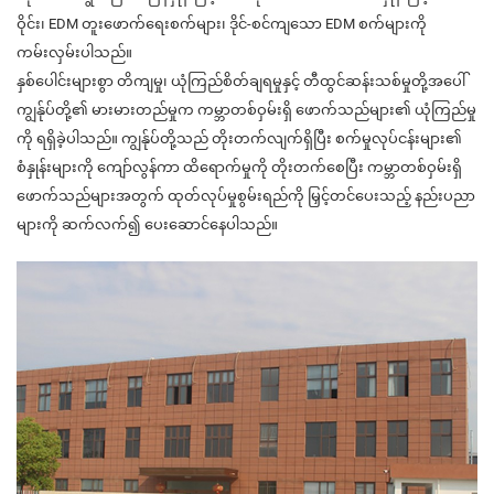
ဝိုင်း၊ EDM တူးဖောက်ရေးစက်များ၊ ဒိုင်-စင်ကျသော EDM စက်များကို
ကမ်းလှမ်းပါသည်။
နှစ်ပေါင်းများစွာ တိကျမှု၊ ယုံကြည်စိတ်ချရမှုနှင့် တီထွင်ဆန်းသစ်မှုတို့အပေါ်
ကျွန်ုပ်တို့၏ မားမားတည်မှုက ကမ္ဘာတစ်ဝှမ်းရှိ ဖောက်သည်များ၏ ယုံကြည်မှု
ကို ရရှိခဲ့ပါသည်။ ကျွန်ုပ်တို့သည် တိုးတက်လျက်ရှိပြီး စက်မှုလုပ်ငန်းများ၏
စံနှုန်းများကို ကျော်လွန်ကာ ထိရောက်မှုကို တိုးတက်စေပြီး ကမ္ဘာတစ်ဝှမ်းရှိ
ဖောက်သည်များအတွက် ထုတ်လုပ်မှုစွမ်းရည်ကို မြှင့်တင်ပေးသည့် နည်းပညာ
များကို ဆက်လက်၍ ပေးဆောင်နေပါသည်။