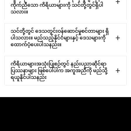
ကိုက်ညီသော ကိရိယာများကို သင်တို့တွင်ရှိပါ
သလား။
သင်တို့တွင် ဒေသတွင်းဝန်ဆောင်မှုစင်တာများ ရှိ
ပါသလား။ မည်သည့်နိုင်ငံများနှင့် ဒေသများကို
ထောက်ပံ့ပေးပါသနည်း။
ကိရိယာများအသုံးပြုစဉ်တွင် နည်းပညာဆိုင်ရာ
ပြဿနာများ ဖြစ်ပေါ်ပါက အကူအညီကို မည်သို့
ရယူနိုင်ပါသနည်း