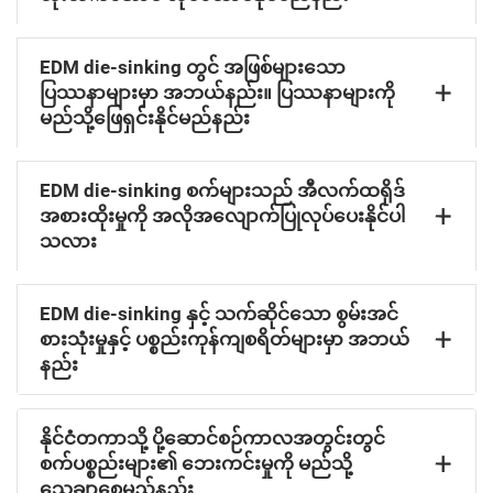
EDM die-sinking တွင် အဖြစ်များသော
ပြဿနာများမှာ အဘယ်နည်း။ ပြဿနာများကို
မည်သို့ဖြေရှင်းနိုင်မည်နည်း
EDM die-sinking စက်များသည် အီလက်ထရိုဒ်
အစားထိုးမှုကို အလိုအလျောက်ပြုလုပ်ပေးနိုင်ပါ
သလား
EDM die-sinking နှင့် သက်ဆိုင်သော စွမ်းအင်
စားသုံးမှုနှင့် ပစ္စည်းကုန်ကျစရိတ်များမှာ အဘယ်
နည်း
နိုင်ငံတကာသို့ ပို့ဆောင်စဉ်ကာလအတွင်းတွင်
စက်ပစ္စည်းများ၏ ဘေးကင်းမှုကို မည်သို့
သေချာစေမည်နည်း