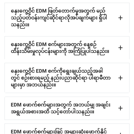
နှေးကွေ့ဝိုင် EDM ဖြတ်တောက်မှုအတွက် မည်
သည့်ပတ်ဝန်းကျင်ဆိုင်ရာလိုအပ်ချက်များ ရှိပါ
သနည်း။
နှေးကွေ့ဝိုင် EDM စက်များအတွက် နေ့စဉ်
ထိန်းသိမ်းမှုလုပ်ငန်းများကို အကြံပြုပါသနည်း။
နှေးကွေ့ဝိုင် EDM စက်ကိုရွေးချယ်သည့်အခါ
တွင် စဉ်းစားရမည့် နည်းပညာဆိုင်ရာ ပါရာမီတာ
များမှာ အဘယ်နည်း။
EDM ဖောက်စက်များအတွက် အဘယ်မျှ အချင်း
အရွယ်အစားအထိ သင့်တော်ပါသနည်း။
EDM ဖောက်စက်များဖြင့် အများဆုံးဖောက်နိုင်