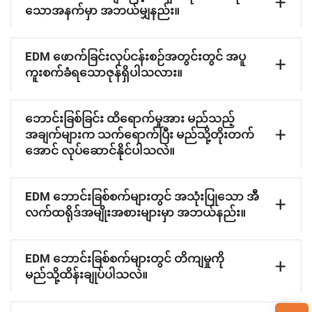
သောအနက်မှာ အဘယ်မျှနည်း။
EDM ဖောက်ခြင်းလုပ်ငန်းစဉ်အတွင်းတွင် အပူ
ကူးစက်ခံရသောဇုန်ရှိပါသလား။
ဘောင်းခြစ်ခြင်း ထိရောက်မှုအား မည်သည့်
အချက်များက သက်ရောက်ပြီး မည်သို့တိုးတက်
အောင် လုပ်ဆောင်နိုင်ပါသလဲ။
EDM ဘောင်းခြစ်စက်များတွင် အသုံးပြုသော အီ
လက်ထရိုဒ်အမျိုးအစားများမှာ အဘယ်နည်း။
EDM ဘောင်းခြစ်စက်များတွင် တိကျမှုကို
မည်သို့ထိန်းချုပ်ပါသလဲ။