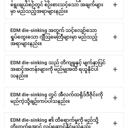
ရွေးချယ်စဉ်တွင် စဉ်းစားသင့်သော အချက်များ
မှာ မည်သည့်အရာများနည်း။
EDM die-sinking အတွက် သင့်လျော်သော
ရှုပ်ထွေးသော ဂျီဩမေတြီများမှာ မည်သည့်
အရာများနည်း။
EDM die-sinking သည် တိကျမှုနှင့် မျက်နှာပြင်
အဆင့်အတန်းများကို မည်မျှအထိ ရယူနိုင်ပါ
သနည်း။
EDM die-sinking တွင် အီလက်ထရိုဒ်ဒီဇိုင်းကို
မည်ကဲ့သို့ချဉ်းကပ်ပါသနည်း။
EDM die-sinking ၏ ထိရောက်မှုကို မည်သို့
တိုးတက်အောင် လုပ်ဆောင်နိုင်မည်နည်း