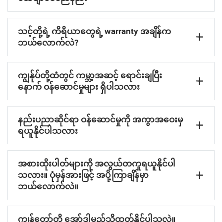
သင့်တို့ရဲ့ ကိရိယာတွေရဲ့ warranty အချိန်က
ဘယ်လောက်လဲ?
ကျွန်ုပ်တို့ထံတွင် ကမ္ဘာ့အဆင့် ရောင်းချပြီး
နောက် ဝန်ဆောင်မှုများ ရှိပါသလား
နည်းပညာဆိုင်ရာ ဝန်ဆောင်မှုကို အကွာအဝေးမှ
ရယူနိုင်ပါသလား
အစားထိုးပါတ်များကို အလွယ်တကူရယူနိုင်ပါ
သလား။ ပုံမှန်အားဖြင့် အပို့ကြာချိန်မှာ
ဘယ်လောက်လဲ။
ကျွန်တော်တို့ အော်ဒါမည်သို့ထုတ်နိုင်ပါသလဲ။