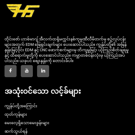
တိုင်းဇော် ဟာစ်မာဂျ် အီလက်ထရိုမက္ကင်းနစ်ကုမ္ပဏီလီမိတက်မှ စဥ်လုပ်ငန်း
များအတွက် EDM ဖြေရှင်းချက်များ ပေးဆောင်ပါသည်။ ကျွန်ုပ်တို့၏ အမြန်
နှုန်းမြင့်ဝိုင်း EDM နှင့် CNC ဖောက်စက်များမှ တိကျမှုမြင့်၊ ယုံကြည်စိတ်ချရမှု
နှင့် ထိရောက်မှုတို့ကို ပေးဆောင်ပါသည်။ ကမ္ဘာတစ်ဝန်းလုံးမှ ယုံကြည်အပ်
ပါသည်။ ယခုပင် စျေးနှုန်းကို တောင်းခံပါ။
အသုံးဝင်သော လင့်ခ်များ
ကျွန်ုပ်တို့အကြောင်း
ထုတ်ကုန်များ
မေးလေ့ရှိသောမေးခွန်းများ
ဆက်သွယ်ရန်