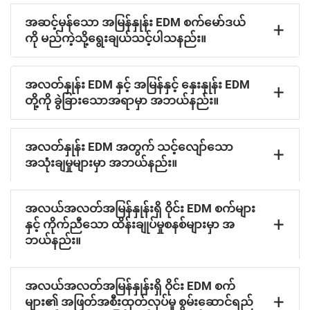
အဆင့်မှန်သော အမြန်နှုန်း EDM စက်မော်ဒယ်
ကို မည်ကဲ့သို့ရွေးချယ်သင့်ပါသနည်း။
အလတ်နှုန်း EDM နှင့် အမြန်နှင့် နှေးနှုန်း EDM
တို့ကို ခွဲခြားသောအရာမှာ အဘယ်နည်း။
အလတ်နှုန်း EDM အတွက် သင့်လျော်သော
အသုံးချမှုများမှာ အဘယ်နည်း။
အလယ်အလတ်အမြန်နှုန်းရှိ ဝိုင်း EDM စက်များ
နှင့် ကိုက်ညီသော ထိန်းချုပ်မှုစနစ်များမှာ အ
ဘယ်နည်း။
အလယ်အလတ်အမြန်နှုန်းရှိ ဝိုင်း EDM စက်
များ၏ အဖြတ်အစီးထုတ်လုပ်မှု စွမ်းဆောင်ရည်