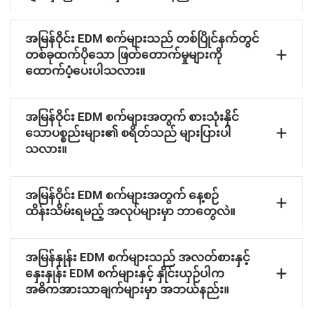
အမြန်ဝိုင်း EDM စက်များသည် တစ်ပြိုင်နက်တွင်
တစ်ခုထက်ပိုသော ဖြတ်တောက်မှုများကို
ထောက်ပံ့ပေးပါသလား။
အမြန်ဝိုင်း EDM စက်များအတွက် စားသုံးနိုင်
သောပစ္စည်းများ၏ စရိတ်သည် များပြားပါ
သလား။
အမြန်ဝိုင်း EDM စက်များအတွက် နေ့စဉ်
ထိန်းသိမ်းရမည့် အလုပ်များမှာ ဘာတွေလဲ။
အမြန်နှုန်း EDM စက်များသည် အလတ်စားနှင့်
နှေးနှုန်း EDM စက်များနှင့် နှိုင်းယှဉ်ပါက
အဓိကအားသာချက်များမှာ အဘယ်နည်း။