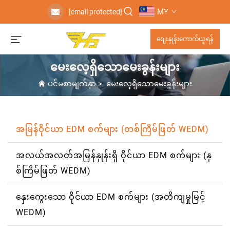
MY
[email protected]
စျေးနှုန်းကောက်ယူရန်
မေးလေ့ရှိသောမေးခွန်းများ
ပင်မစာမျက်နှာ
>
မေးလေ့ရှိသောမေးခွန်းများ
အမြန်ဝိုင်ယာ EDM စက်များ (တစ်ကြိမ်ဖြတ် WEDM)
အလယ်အလတ်အမြန်နှုန်းရှိ ဝိုင်ယာ EDM စက်များ (နှ
စ်ကြိမ်ဖြတ် WEDM)
နှေးကွေးသော ဝိုင်ယာ EDM စက်များ (အတိကျမှုမြင့်
WEDM)