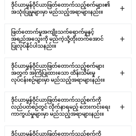
ဒိုင်ယာမွန်ဝိုင်ယာဖြတ်တောက်သည့်စက်များ၏
အသုံးပြုမှုများမှာ မည်သည့်အရာများနည်း။
ဖြတ်တောက်မှုအကျိုးသက်ရောက်မှုနှင့်
အရည်အသွေးကို မည်ကဲ့သို့တိုးတက်အောင်
ပြုလုပ်နိုင်ပါသနည်း။
ဒိုင်ယာမွန်ဝိုင်ယာဖြတ်တောက်သည့်စက်များ
အတွက် အကြံပြုထားသော ထိန်းသိမ်းမှု
လုပ်ငန်းစဉ်များမှာ မည်သည့်အရာများနည်း။
ဒိုင်ယာမွန်ဝိုင်ယာဖြတ်တောက်သည့်စက်ကို
လည်ပတ်စဉ်တွင် လိုက်နာရမည့် ဘေးကင်းရေး
ကာကွယ်မှုများမှာ မည်သည့်အရာများနည်း။
ဒိုင်ယာမွန်ဝိုင်ယာဖြတ်တောက်သည့်စက်ကို