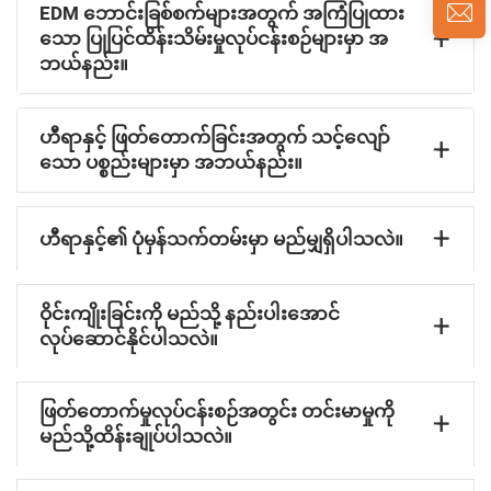
EDM ဘောင်းခြစ်စက်များအတွက် အကြံပြုထား
သော ပြုပြင်ထိန်းသိမ်းမှုလုပ်ငန်းစဉ်များမှာ အ
ဘယ်နည်း။
ဟီရာနှင့် ဖြတ်တောက်ခြင်းအတွက် သင့်လျော်
သော ပစ္စည်းများမှာ အဘယ်နည်း။
ဟီရာနှင့်၏ ပုံမှန်သက်တမ်းမှာ မည်မျှရှိပါသလဲ။
ဝိုင်းကျိုးခြင်းကို မည်သို့ နည်းပါးအောင်
လုပ်ဆောင်နိုင်ပါသလဲ။
ဖြတ်တောက်မှုလုပ်ငန်းစဉ်အတွင်း တင်းမာမှုကို
မည်သို့ထိန်းချုပ်ပါသလဲ။