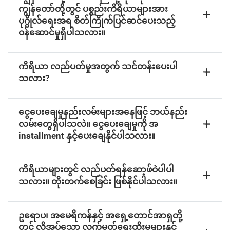
ကျွန်တော်တို့တွင် ပစ္စည်းကိရိယာများအား
ပုဂ္ဂိုလ်ရေးအရ စိတ်ကြိုက်ပြင်ဆင်ပေးသည့်
ဝန်ဆောင်မှုရှိပါသလား။
ကိရိယာ လည်ပတ်မှုအတွက် သင်တန်းပေးပါ
သလား?
ငွေပေးချေမှုနည်းလမ်းများအနေဖြင့် ဘယ်နည်း
လမ်းတွေရှိပါသလဲ။ ငွေပေးချေမှုကို အ
installment နှင့်ပေးချေနိုင်ပါသလား။
ကိရိယာများတွင် လည်ပတ်ရန်ဆော့ဖ်ဝဲပါပါ
သလား။ တိုးတက်စေခြင်း ဖြစ်နိုင်ပါသလား။
ဥရောပ၊ အမေရိကန်နှင့် အရှေ့တောင်အာရှတို့
တွင် လိုအပ်သော လက်မှတ်ရေးထိုးမှုများနှင့်