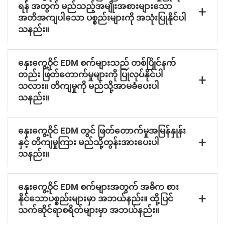
ရန် အတွက် မည်သည့်အမျိုးအစားများသော
အတိအကျပါသော ပစ္စည်းများကို အသုံးပြုနိုင်ပါ
သနည်း။
နှေးကွေ့ဝိုင် EDM စက်များသည် တစ်ပြိုင်နက်
တည်း ဖြတ်တောက်မှုများကို ပြုလုပ်နိုင်ပါ
သလား။ တိကျမှုကို မည်သို့အာမခံပေးပါ
သနည်း။
နှေးကွေ့ဝိုင် EDM တွင် ဖြတ်တောက်မှုအမြန်နှုန်း
နှင့် တိကျမှုကြား မည်သို့တွန်းအားပေးပါ
သနည်း။
နှေးကွေ့ဝိုင် EDM စက်များအတွက် အဓိက စား
နိုင်သောပစ္စည်းများမှာ အဘယ်နည်း။ ထို့ပြင်
သက်ဆိုင်ရာစရိတ်များမှာ အဘယ်နည်း။