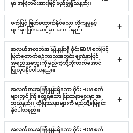
မှာ အမြဲတမ်းအားဖြင့် မည်မျှရှိသနည်း။
စက်ဖြင့် ဖြတ်တောက်နိုင်သော တိကျမှုနှင့်
မျက်နှာပြင်အဆင့်မှာ အဘယ်နည်း
အလယ်အလတ်အမြန်နှုန်းရှိ ဝိုင်း EDM စက်ဖြင့်
ဖြတ်တောက်စဉ်ကာလအတွင်း မျက်နှာပြင်
အရည်အသွေးကို မည်ကဲ့သို့တိုးတက်အောင်
ပြုလုပ်နိုင်ပါသနည်း။
အလတ်စားအမြန်နှုန်းရှိသော ဝိုင်း EDM စက်
များတွင် ကြုံတွေ့ရသော ပြဿနာများမှာ အ
ဘယ်နည်း။ ထိုပြဿနာများကို မည်သို့ဖြေရှင်း
နိုင်ပါသနည်း။
အလတ်စားအမြန်နှုန်းရှိသော ဝိုင်း EDM စက်