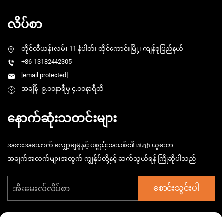
လိပ်စာ
တိုင်လီယန်းလမ်း 11 နံပါတ်၊ ထိုင်ကောင်းမြို့၊ ကျန်စုပြည်နယ်
+86-13182442305
[email protected]
အချိန်- ၉.၀၀နာရီမှ ၄.၀၀နာရီထိ
နောက်ဆုံးသတင်းများ
အစားအသောက် လျှော့ချမှုနှင့် ပစ္စည်းအသစ်၏ տեղի ယူသော
အချက်အလက်များအတွက် ကျွန်ုပ်တို့နှင့် ဆက်သွယ်ရန် ကြိုဆိုပါသည်
စောင်းသွင်းပါ