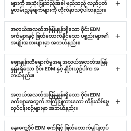
များကို အသုံးပြုသည့်အခါ မည်သည့် လည်ပတ်
မှုလမ်းညွှန်ချက်များကို လိုက်နာသင့်ပါသနည်း။
အလယ်အလတ်အမြန်နှုန်းရှိသော ဝိုင်း EDM
စက်များနှင့် ဖြတ်တောက်နိုင်သော ပစ္စည်းများ၏
အမျိုးအစားများမှာ အဘယ်နည်း။
ဈေးနှုန်းထိရောက်မှုအရ အလယ်အလတ်အမြန်
နှုန်းရှိသော ဝိုင်း EDM နှင့် နှိုင်းယှဉ်ပါက အ
ဘယ်နည်း။
အလယ်အလတ်အမြန်နှုန်းရှိသော ဝိုင်း EDM
စက်များအတွက် အကြံပြုထားသော ထိန်းသိမ်းမှု
လုပ်ငန်းစဉ်များမှာ အဘယ်နည်း။
နှေးကွေ့ဝိုင် EDM စက်ဖြင့် ဖြတ်တောက်မှုပြုလုပ်