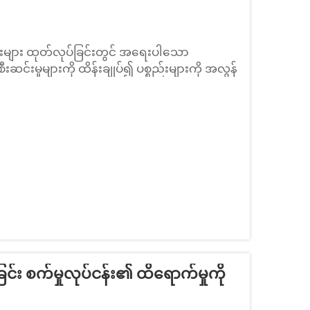
ေးများ ထုတ်လုပ်ခြင်းတွင် အရေးပါသော
းဆင်းမှုများကို ထိန်းချုပ်၍ ပစ္စည်းများကို အလွန်
မှီ ယန္တရားများဖြင့် ရရှိနိုင်သည့် အင်္ဂါရပ်များ
ညီပေးပါသည်။
 စက်မှုလုပ်ငန်း၏ ထိရောက်မှုကို