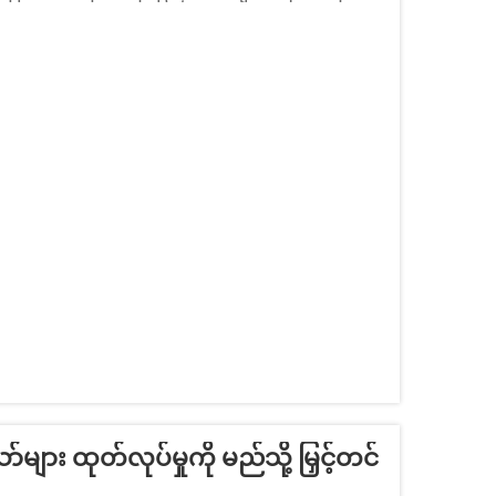
မ် သို့မဟုတ် အထူးအမျိုးအစားများကို အသုံးပြုနေ
် ရရှိနိုင်သည့် တိကျမှုကို ပေးစေပါသည်။
များ ထုတ်လုပ်မှုကို မည်သို့ မြှင့်တင်