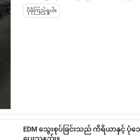
ဖြစ်သည်။ သင်သည် မီးဖိုသုံးသံမှုန်ကြမ်း၊ တိတေနီယ
ပိုမိုကြည့်ရှုပါ။
ပါက EDM ဖောက်ခြင်းသည် သမုိင်းမှီ ယန္တရားများဖြင့
EDM သွေးစုပ်ခြင်းသည် ကိရိယာနှင့် ပုံသော်
ပေးသနည်း။