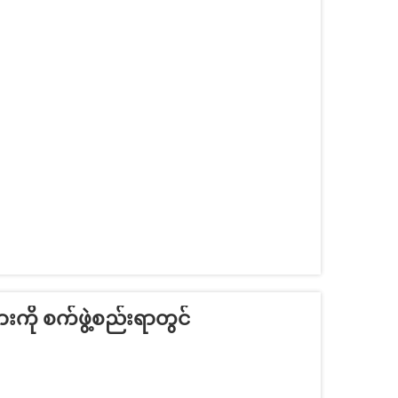
ကို စက်ဖွဲ့စည်းရာတွင်