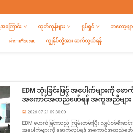
တို့အကြောင်း
ထုတ်ကုန်များ
ရုပ်ရှင်
ဘလော့မျာ
คำถามที่พบบ่อย
ကျွန်ုပ်တို့အား ဆက်သွယ်ရန်
EDM သုံးခြင်းဖြင့် အပေါက်များကို ဖောက်ခြ
အကောင်အထည်ဖော်ရန် အကူအညီများ
2026-07-21 09:30:00
EDM ဖောက်ခြင်းသည် ကြမ်းတမ်းပြီး လျှပ်စစ်စီးဆင်
အပေါက်များကို ဖောက်လုပ်ရန် အကောင်အထည်ဖော်ရန