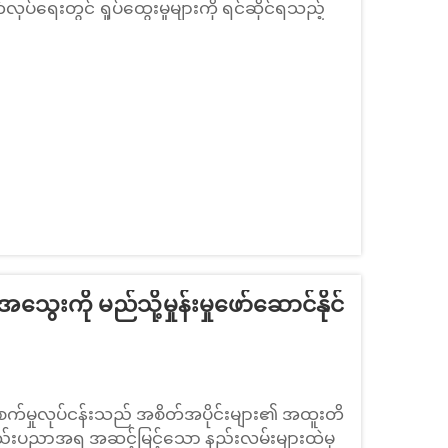
လုပ်ရေးတွင် ရှုပ်ထွေးမှုများကို ရင်ဆိုင်ရသည့်
ကာတွင် နိုင်င်င်သော ဖြေရှင်းနည်းအဖြစ် အသုံး
ွေးကို မည်သို့မှုန်းမှုဖော်ဆောင်နိုင်
 စက်မှုလုပ်ငန်းသည် အစိတ်အပိုင်းများ၏ အထူးတိ
့် နည်းပညာအရ အဆင့်မြင့်သော နည်းလမ်းများထဲမှ