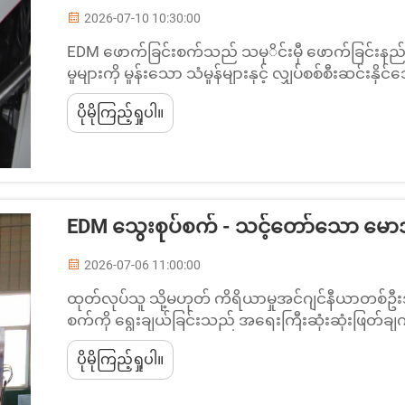
2026-07-10 10:30:00
EDM ဖောက်ခြင်းစက်သည် သမုိင်းမှီ ဖောက်ခြင်းနည်
မှုများကို မှုန်းသော သံမှုန်များနှင့် လျှပ်စစ်စီးဆင်
အပေါက်များကို ဖောက်လုပ်ရန် အသုံးပြုသည့် တိကျမှ
ပိုမိုကြည့်ရှုပါ။
တွင် ပိုမိုတင်းကြပ်သော အတိုင်းအတာများနှင့် ပိုမို
များ တိုးပါလာသည့်အတွက် ထုတ်လုပ်သူများသည်...
EDM သွေးစုပ်စက် - သင့်တော်သော မောဒ
2026-07-06 11:00:00
ထုတ်လုပ်သူ သို့မဟုတ် ကိရိယာမှုအင်ဂျင်နီယာတစ်ဦ
စက်ကို ရွေးချယ်ခြင်းသည် အရေးကြီးဆုံးဆုံးဖြတ်ချ
ရွေးချယ်မှုသည် အဏုမှုန်မှုန်ဖောက်ခြင်းအရည်အသွေးနိ
ပိုမိုကြည့်ရှုပါ။
ကွေးခြင်းနှင့် လုပ်ငန်းလုပ်ဆောင်မှုစရိတ်များ မြင့
အဏုမှုန်ဖောက်ခြင်းစက်...