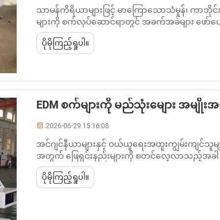
သာမန်ကိရိယာများဖြင့် မာကြောသောသံမှုန်၊ ကာဘိုင
များကို စက်လုပ်ဆောင်ရာတွင် အခက်အခဲများ ဖေ
သော ဖြေရှင်းနည်းအဖြစ် ဝင်ရောက်လာပါသည်။ EDM 
ပိုမိုကြည့်ရှုပါ။
ဖျက်ဆီးရန် ထိန်းချုပ်ထားသော လျှပ်စစ်ပေါက်ကွဲမှုမျာ
ကြောင်းကြောင်းများကို ကျော်လွှားပါသည်။
EDM စက်များကို မည်သုံးမျေား အမျိုးအ
2026-06-29 15:16:08
အင်ဂျင်နီယာများနှင့် ဝယ်ယူရေးအထူးကျွမ်းကျင်သူမျ
အတွက် ဖြေရှင်းနည်းများကို စတင်လေ့လာသည့်အခါ ပ
EDM စက်များကို အများအားဖြင့် မည်သည့်အမျိုးအစာ
ပိုမိုကြည့်ရှုပါ။
ဘယ်နည်း။ လျှပ်စစ်ပေါက်ကွဲမှုဖေါ်ပေးသည့်...