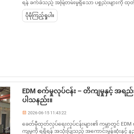
ရန် ခက်ခဲသည့် အမြဲတမ်းမှုရှိသော ပစ္စည်းများကို ထုတ်
အခါ EDM စက်မှုလုပ်ငန်းသည် အများအားဖြင့် နိုင်ငံတ
ပိုမိုကြည့်ရှုပါ။
များပါသည်။ လျှပ်စစ်ပေါက်ကွဲမှုဖေါ်ပေးသည့်...
EDM စက်မှုလုပ်ငန်း – တိကျမှုနှင့် အရည်အသ
ပါသနည်း။
2026-06-15 11:43:22
ခေတ်မှီထုတ်လုပ်ရေးလုပ်ငန်းများ၏ ကမ္ဘာတွင် EDM
ကျမှုကို ရရှိရန် အသုံးပြုသည့် အကောင်းမွန်ဆုံးနှင