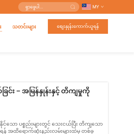
MY
စျေးနှုန်းကောက်ယူရန်
း
သတင်းများ
င်း – အမြန်နှုန်းနှင့် တိကျမှုကို
းနိုင်သော ပစ္စည်းများတွင် သေးငယ်ပြီး တိကျသော
် အထိရောက်ဆုံးနည်းလမ်းများထဲမှ တစ်ခု