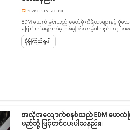
2026-07-15 14:00:00
EDM ဖောက်ခြင်းသည် ခေတ်မှီ ကိရိယာများနှင့် ပုံသ
ပြောင်းလဲမှုများထဲမှ တစ်ခုဖြစ်လာခဲ့ပါသည်။ လျှပ်စစ်စီ
တိကျစွာ ဖျက်ဆီးခြင်းဖြင့် EDM ဖောက်ခြင်းသည် သမုိင်း
ပိုမိုကြည့်ရှုပါ။
ကို ထုတ်လုပ်နေသည့် ထုတ်လုပ်သူများအား အကူအ
အလိုအလျောက်စနစ်သည် EDM ဖောက်ခြင်း
မည်သို့ မြင့်တင်ပေးပါသနည်း။