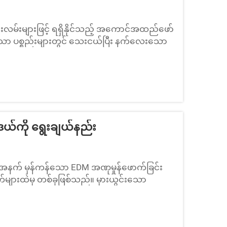
းလမ်းများဖြင့် ရရှိနိုင်သည့် အကောင်အထည်ဖော်
းနိုင်သော ပစ္စည်းများတွင် သေးငယ်ပြီး နက်လေးသော
ုရှိသော ကိရိယာဖြစ်သည်။ စက်မှုလုပ်ငန်းများ
မြန်ဆန်သော စက်ဝိုင်းအချိန်များအတွက် လိုအပ်ချက်
ယ်ကို ရွေးချယ်နည်း
းအနက် မှန်ကန်သော EDM အဏုမှုန်ဖောက်ခြင်း
က်များထဲမှ တစ်ခုဖြစ်သည်။ မှားယွင်းသော
မ့်ပါးခြင်း၊ စက်လုပ်ဆောင်မှုအချိန်များ နှေး
်မားလာခြင်းတို့ကို ဖော်ပေးပါသည်။ မှန်ကန်သော EDM