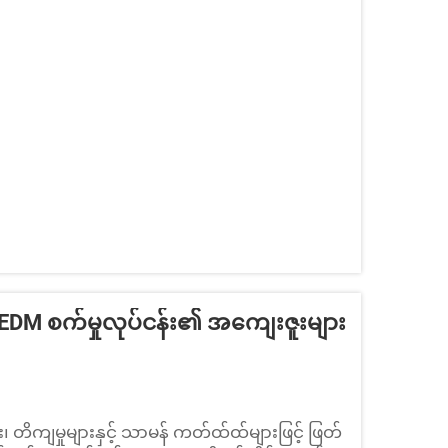
EDM စက်မှုလုပ်ငန်း၏ အကျေးဇူးများ
၊ တိကျမှုများနှင့် သာမန် ကတ်ထ်ထ်များဖြင့် ဖြတ်