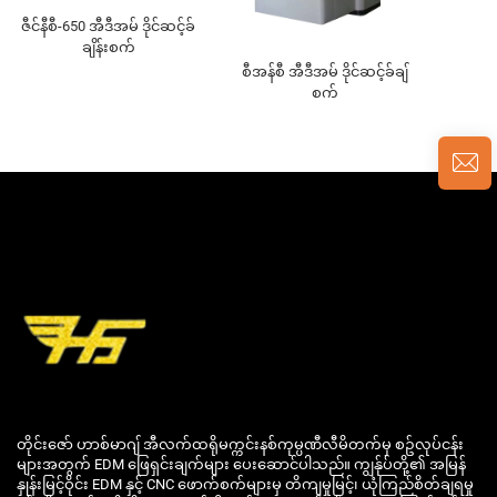
ဇီင်နီစီ-650 အီဒီအမ် ဒိုင်ဆင့်ခ်
ချိန်းစက်
စီအန်စီ အီဒီအမ် ဒိုင်ဆင့်ခ်ချ်
စက်
တိုင်းဇော် ဟာစ်မာဂျ် အီလက်ထရိုမက္ကင်းနစ်ကုမ္ပဏီလီမိတက်မှ စဥ်လုပ်ငန်း
များအတွက် EDM ဖြေရှင်းချက်များ ပေးဆောင်ပါသည်။ ကျွန်ုပ်တို့၏ အမြန်
နှုန်းမြင့်ဝိုင်း EDM နှင့် CNC ဖောက်စက်များမှ တိကျမှုမြင့်၊ ယုံကြည်စိတ်ချရမှု