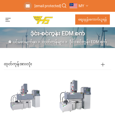
MY
[email protected]
စျေးနှုန်းကောက်ယူရန်
ဒိုင်း-စင်ကွန်း EDM စက်
ပင်မစာမျက်နှာ
>
ထုတ်ကုန်များ
>
ဒိုင်း-စင်ကွန်း EDM စက်
ထုတ်ကုန်အားလုံး