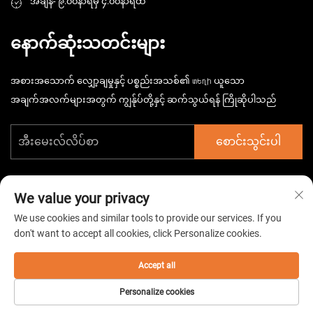
အချိန်- ၉.၀၀နာရီမှ ၄.၀၀နာရီထိ
နောက်ဆုံးသတင်းများ
အစားအသောက် လျှော့ချမှုနှင့် ပစ္စည်းအသစ်၏ տեղի ယူသော
အချက်အလက်များအတွက် ကျွန်ုပ်တို့နှင့် ဆက်သွယ်ရန် ကြိုဆိုပါသည်
စောင်းသွင်းပါ
We value your privacy
We use cookies and similar tools to provide our services. If you
don't want to accept all cookies, click Personalize cookies.
ကူးယပ်စီး ၂၀၂၆ တရုတ် တိုင်းဇော် ဟားစ်မာ့ဂ် အီလက်ထရိုမက်ခရိုနစ်
ကုမ္ပဏီ လီမိတ်ဒ်။ အခွင့်အရေးအားလုံး ကာကွယ်ထားပါသည်။ -
လျှို့ဝှက်မှု
မူဝါဒ
Accept all
Personalize cookies