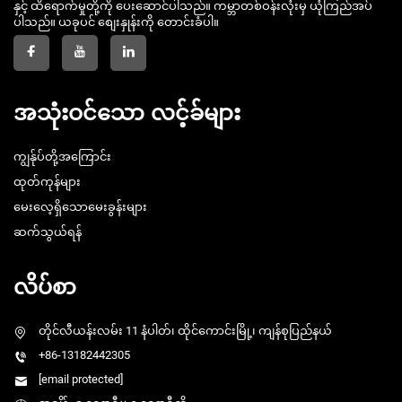
နှင့် ထိရောက်မှုတို့ကို ပေးဆောင်ပါသည်။ ကမ္ဘာတစ်ဝန်းလုံးမှ ယုံကြည်အပ်
ပါသည်။ ယခုပင် စျေးနှုန်းကို တောင်းခံပါ။
အသုံးဝင်သော လင့်ခ်များ
ကျွန်ုပ်တို့အကြောင်း
ထုတ်ကုန်များ
မေးလေ့ရှိသောမေးခွန်းများ
ဆက်သွယ်ရန်
လိပ်စာ
တိုင်လီယန်းလမ်း 11 နံပါတ်၊ ထိုင်ကောင်းမြို့၊ ကျန်စုပြည်နယ်
+86-13182442305
[email protected]