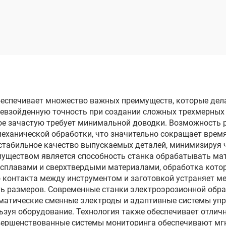
обработки
проволоки с
проволочным
кольцевой пода
электродом
опроходного реза
DK77120
беспечивает множество важных преимуществ, которые де
превзойденную точность при создании сложных трехмерных 
рое зачастую требует минимальной доводки. Возможность
еханической обработки, что значительно сокращает время
стабильное качество выпускаемых деталей, минимизируя
уществом является способность станка обрабатывать мате
 сплавами и сверхтвердыми материалами, обработка кот
о контакта между инструментом и заготовкой устраняет м
ь размеров. Современные станки электроэрозионной обр
атические сменные электроды и адаптивные системы упра
ьзуя оборудование. Технология также обеспечивает отличн
вершенствованные системы мониторинга обеспечивают мг