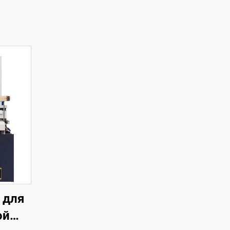
 для
ой