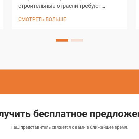
строительные отрасли требуют
точных решений для резки, способных
СМОТРЕТЬ БОЛЬШЕ
обрабатывать самые сложные
материалы, известные в
машиностроении. От железобетонных
конструкций до передовых
керамических материалов и
закалённых металлов —
традиционные методы резки...
лучить бесплатное предложе
Наш представитель свяжется с вами в ближайшее время.