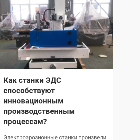
Как станки ЭДС
В 
способствуют
эл
инновационным
об
производственным
эл
процессам?
ре
Электроэрозионные станки произвели
Сов