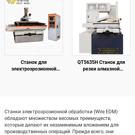
однопроходного реза
однопроходного реза
DK7745
DK7763
Станок для
QT5635H Станок для
электроэрозионной
резки алмазной
обработки проволочным
проволоки с кольцевой
электродом
подачей
однопроходного реза
DK77100
Станки электроэрозионной обработки (Wire EDM)
обладают множеством весомых преимуществ,
которые делают их незаменимым вложением для
производственных операций. Прежде всего, они