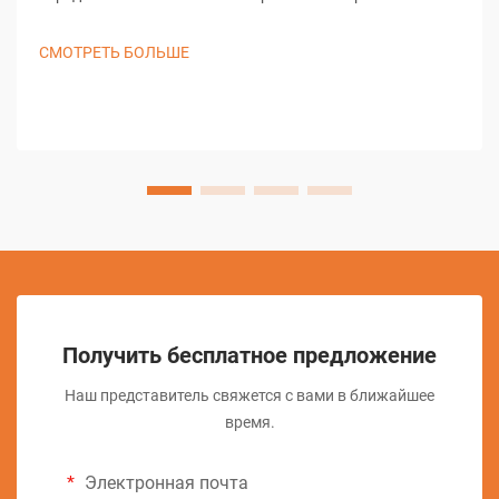
обработка (ЭЭМ) является основой современного
точного производства, обеспечивая беспрецедентные
СМОТРЕТЬ БОЛЬШЕ
возможности при создании сложных форм и
детализированных конструкций...
Получить бесплатное предложение
Наш представитель свяжется с вами в ближайшее
время.
Электронная почта