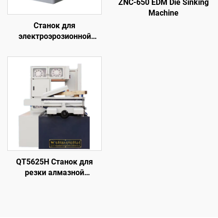
ZNC-650 EDM Die Sinking
Machine
Станок для
электроэрозионной
обработки методом
погружения с ЧПУ
QT5625H Станок для
резки алмазной
проволоки с кольцевой
подачей