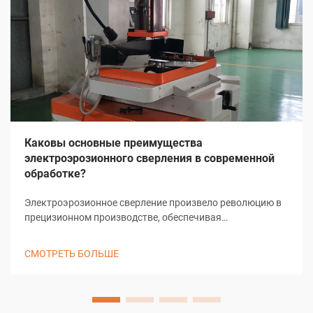
Каковы основные преимущества
электроэрозионного сверления в современной
обработке?
Электроэрозионное сверление произвело революцию в
прецизионном производстве, обеспечивая
беспрецедентную точность и универсальность при
создании микроскопических отверстий и сложных
СМОТРЕТЬ БОЛЬШЕ
геометрических форм. Этот передовой метод
механической обработки использует электрический
разряд для удаления материала, что позволяет
производить...