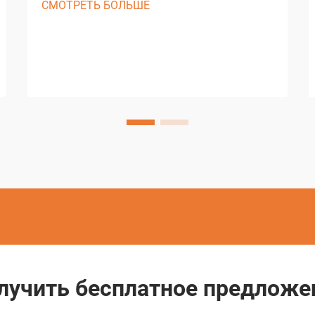
СМОТРЕТЬ БОЛЬШЕ
различных отраслях, а проволочно-
вырезной EDM считается одним из
самых сложных методов обработки,
доступных сегодня. Этот передовой
производственный процесс
использует проволоку...
лучить бесплатное предложе