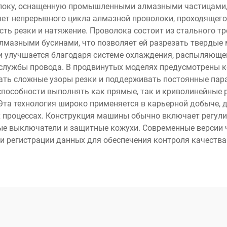
локу, оснащенную промышленными алмазными частицами, 
ет непрерывного цикла алмазной проволоки, проходящего
ь резки и натяжение. Проволока состоит из стального т
мазными бусинами, что позволяет ей разрезать твердые ма
и улучшается благодаря системе охлаждения, распыляющ
к службы провода. В продвинутых моделях предусмотрены 
ь сложные узоры резки и поддерживать постоянные пара
способности выполнять как прямые, так и криволинейные 
Эта технология широко применяется в карьерной добыче, 
процессах. Конструкция машины обычно включает регулир
ные выключатели и защитные кожухи. Современные верси
 регистрации данных для обеспечения контроля качества