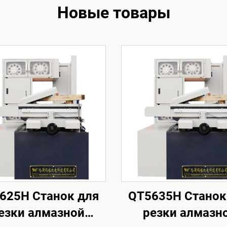
Новые товары
625H Станок для
QT5635H Станок
езки алмазной
резки алмазн