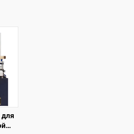
 для
ой