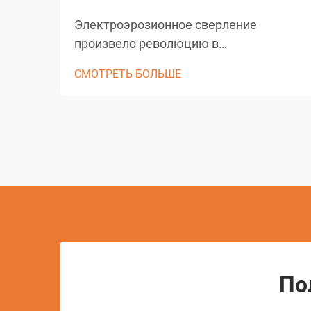
Электроэрозионное сверление
произвело революцию в
прецизионном производстве,
СМОТРЕТЬ БОЛЬШЕ
обеспечивая беспрецедентную
точность и универсальность при
создании микроскопических
отверстий и сложных геометрических
форм. Этот передовой метод
механической обработки использует
электрический разряд для удаления
материала, что позволяет
производить...
По