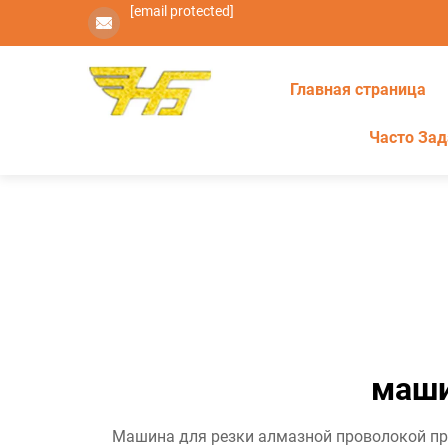
[email protected]
Главная страница
Часто За
маши
Машина для резки алмазной проволокой пре