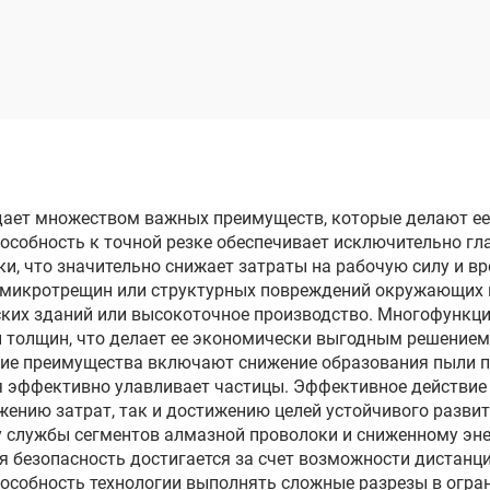
проволоки с
проволоки с
льцевой подачей
кольцевой пода
дает множеством важных преимуществ, которые делают е
особность к точной резке обеспечивает исключительно гл
и, что значительно снижает затраты на рабочую силу и в
 микротрещин или структурных повреждений окружающих 
ских зданий или высокоточное производство. Многофункц
 толщин, что делает ее экономически выгодным решением
кие преимущества включают снижение образования пыли 
ия эффективно улавливает частицы. Эффективное действи
ижению затрат, так и достижению целей устойчивого разви
 службы сегментов алмазной проволоки и сниженному эн
 безопасность достигается за счет возможности дистанци
пособность технологии выполнять сложные разрезы в огр