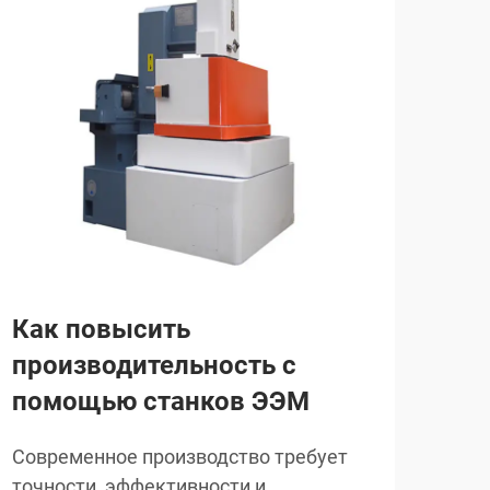
Как повысить
В 
производительность с
эл
помощью станков ЭЭМ
об
эл
Современное производство требует
ре
точности, эффективности и