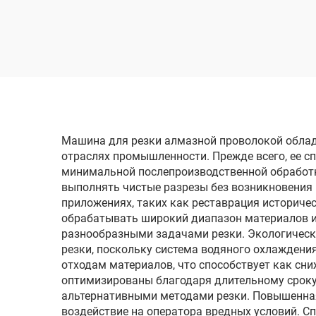
обработки
проволочным
ко
электродом
однопроходного реза
DK7720
Машина для резки алмазной проволокой обла
отраслях промышленности. Прежде всего, ее сп
минимальной послепроизводственной обработк
выполнять чистые разрезы без возникновения
приложениях, таких как реставрация историче
обрабатывать широкий диапазон материалов и
разнообразными задачами резки. Экологичес
резки, поскольку система водяного охлажден
отходам материалов, что способствует как сн
оптимизированы благодаря длительному сроку
альтернативными методами резки. Повышенная
воздействие на оператора вредных условий. С