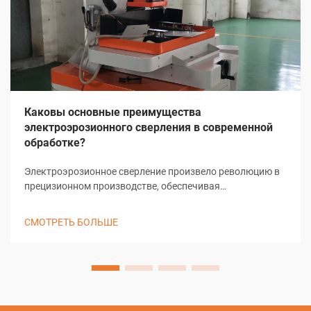
Каковы основные преимущества
электроэрозионного сверления в современной
обработке?
Электроэрозионное сверление произвело революцию в
прецизионном производстве, обеспечивая
беспрецедентную точность и универсальность при
создании микроскопических отверстий и сложных
СМОТРЕТЬ БОЛЬШЕ
геометрических форм. Этот передовой метод
механической обработки использует электрический
разряд для удаления материала, что позволяет
производить...