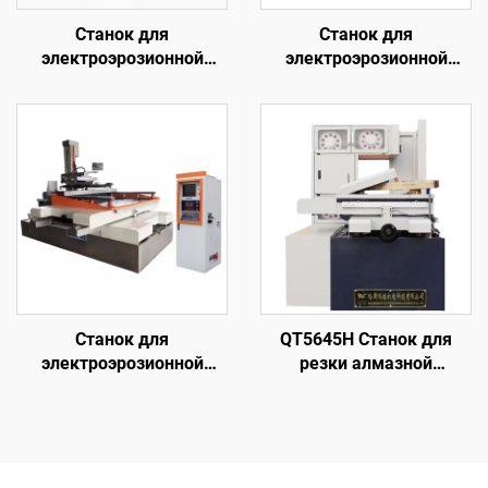
Станок для
Станок для
электроэрозионной
электроэрозионной
обработки проволочным
обработки проволочным
электродом
электродом
однопроходного реза
однопроходного реза
DK77100
DK77120
Станок для
QT5645H Станок для
электроэрозионной
резки алмазной
обработки проволочным
проволоки с кольцевой
электродом
подачей
однопроходного реза
DK77160