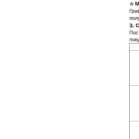
☆ М
Гра
пол
3. 
Пос
пок