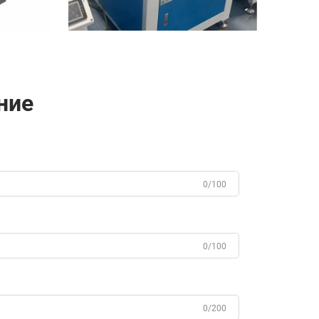
ние
0/100
0/100
0/200