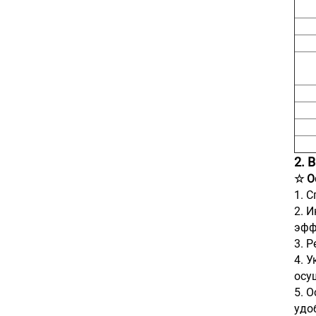
2. 
☆ О
1. 
2. 
эфф
3. 
4. 
осу
5. 
удо