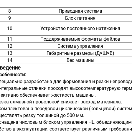
8
Приводная система
9
Блок питания
10
Устройство постоянного натяжения
11
Поддерживаемые форматы файлов
12
Система управления
13
Габаритные размеры (Д×Ш×В)
14
Вес машины
Введение
собенности:
Специально разработана для формования и резки непровод
Интегральные отливки проходят высокотемпературную терм
ективно обеспечивает жесткость машины.
Резка алмазной проволокой снижает расход материала.
Укомплектована передовой циклической (кольцевой) систе
ществлять резку толщиной до 500 мм.
Оснащена числовым блоком управления HL, объединяющим
бство в эксплуатации, соответствует различным требован