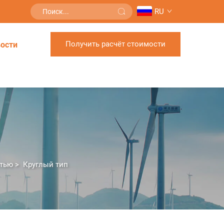
RU
Получить расчёт стоимости
ости
итью
>
Круглый тип