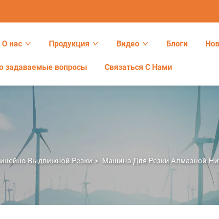
О нас
Продукция
Видео
Блоги
Нов
о задаваемые вопросы
Связаться С Нами
Линейно-Выдвижной Резки
>
Машина Для Резки Алмазной Н