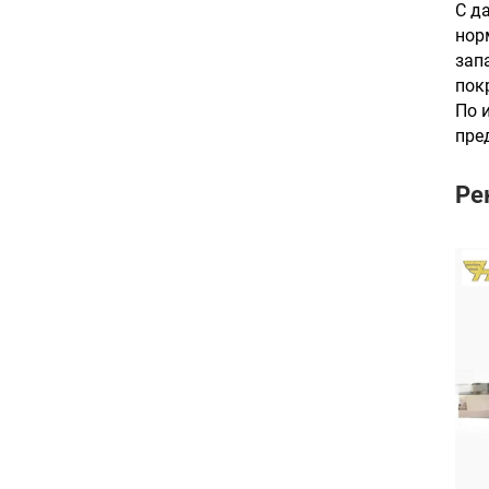
С д
нор
зап
пок
По 
пре
Ре