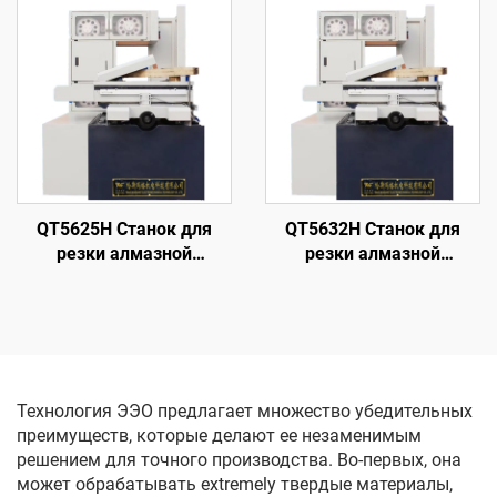
однопроходного реза
однопроходного реза
DK7735
DK7745
QT5625H Станок для
QT5632H Станок для
резки алмазной
резки алмазной
проволоки с кольцевой
проволоки с кольцевой
подачей
подачей
Технология ЭЭО предлагает множество убедительных
преимуществ, которые делают ее незаменимым
решением для точного производства. Во-первых, она
может обрабатывать extremely твердые материалы,