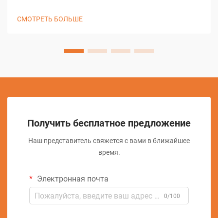
электроэрозионной обработки представляет собой одно
из наиболее значительных достижений в современных
СМОТРЕТЬ БОЛЬШЕ
технологиях производства. Этот сложный процесс
обработки кардинально изменил подход отраслей к
выполнению предварительных...
Получить бесплатное предложение
Наш представитель свяжется с вами в ближайшее
время.
Электронная почта
0/100