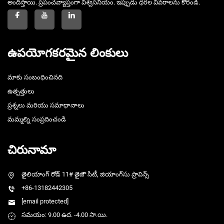
అందిస్తాయి. ప్రపంచవ్యాప్తంగా విశ్వసనీయం. ఇప్పుడు ధరల వివరాలను కోరండి.
ఉపయోగకరమైన లింకులు
మాకు సంబంధించినది
ఉత్పత్తులు
ప్రశ్నలు మరియు సమాధానాలు
మమ్మల్ని సంప్రదించండి
చిరునామా
తైలియాంగ్ రోడ్ 11# తైజౌ సిటీ, జియాంగ్‌సు ప్రావిన్స్
+86-13182442305
[email protected]
సమయం: 9.00 ఉద. -4.00 సా.యి.