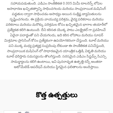
సహాయపడుతుంది. ఎడిఎం సాంకేతికత 0.005 మిమీ టాలరెన్స్ లోపల
అసాధారణ ఖచ్చితత్వాన్ని సాధించగలదు మరియు సాంప్రదాయిక మషినింగ్
పద్ధతుల ద్వారా సాధించడం అసాధ్యం అయిన సంక్లిష్ట జ్యామితులను
సృష్టించగలదు. ఈ ప్రక్రియ వాయువ్య పరిశ్రమ, వైద్య పరికరాలు మరియు
పరికరాలు మరియు మరొక్కు పరిశ్రమల కోసం ఖచ్చితమైన భాగాల తయారీలో
ప్రత్యేకత కలిగి ఉంటుంది. దీని కఠినత యొక్క పాటు ఎలక్ట్రికల్ గా ప్రవహించే
ఏదైనా పదార్థంతో పని చేయగలదు, ఇది కఠిన లోహాలు మరియు సూపర్
మిశ్రమాల ప్రాసెసింగ్ కోసం ప్రత్యేకంగా ఉపయోగకరంగా చేస్తుంది. టూల్ మరియు
పని ముక్క మధ్య ప్రత్యక్ష సంప్రదింపు లేకుండా ఈ సాంకేతికత పనిచేస్తుంది,
సాంప్రదాయిక మషినింగ్ లో సాధారణమైన యాంత్రిక ఒత్తిడి, వికృతి మరియు
టూల్ ధరిస్తారు సమస్యలను తొలగిస్తుంది. సరసమైన ఎడిఎం సిస్టమ్స్ సిఎన్సి
సామర్థ్యాలను కలిగి ఉంటాయి, ఇవి పునరావృత ఉత్పత్తి రన్స్ అంతటా
ఆటోమేటెడ్ ఆపరేషన్ మరియు స్థిరమైన ఫలితాలను అందిస్తాయి.
కొత్త ఉత్పత్తులు