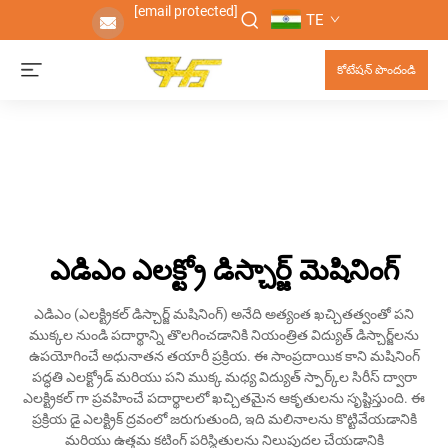
[email protected]
TE
కోటేషన్ పొందండి
ఎడిఎం ఎలక్ట్రో డిస్చార్జ్ మెషినింగ్
ఎడిఎం (ఎలక్ట్రికల్ డిస్చార్జ్ మషినింగ్) అనేది అత్యంత ఖచ్చితత్వంతో పని
ముక్కల నుండి పదార్థాన్ని తొలగించడానికి నియంత్రిత విద్యుత్ డిస్చార్జ్‌లను
ఉపయోగించే అధునాతన తయారీ ప్రక్రియ. ఈ సాంప్రదాయిక కాని మషినింగ్
పద్ధతి ఎలక్ట్రోడ్ మరియు పని ముక్క మధ్య విద్యుత్ స్పార్క్‌ల సిరీస్ ద్వారా
ఎలక్ట్రికల్ గా ప్రవహించే పదార్థాలలో ఖచ్చితమైన ఆకృతులను సృష్టిస్తుంది. ఈ
ప్రక్రియ డై ఎలక్ట్రిక్ ద్రవంలో జరుగుతుంది, ఇది మలినాలను కొట్టివేయడానికి
మరియు ఉత్తమ కటింగ్ పరిస్థితులను నిలుపుదల చేయడానికి