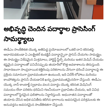
అభివృద్ధి చెందిన పదార్థాల ప్రాసెసింగ్
సామర్థ్యాలు
ఈడీఎం సాంకేతికత యొక్క అతిపెద్ద ప్రయోజనాలలో ఒకటి దాని కఠినతపై
ఆధారపడకుండా ఏ ఎలక్ట్రికల్ కండక్టివ్ పదార్థాన్నైనా ప్రాసెస్ చేయగల సామర్థ్యం.
ఈ సామర్థ్యం విశేషమైన మిశ్రమాలు, హార్డెన్డ్ స్టీల్స్ మరియు ఇతర మెషిన్ చేయడం
కష్టమైన పదార్థాలతో పనిచేసప్పుడు తయారీలో కొత్త అవకాశాలను తెరుస్తుంది.
సాధారణంగా సాంప్రదాయిక కత్తిరింపు పరికరాలను వేగంగా ధరించే పదార్థాలపై ఈ
ప్రక్రియ సమానంగా ప్రభావవంతంగా ఉంటుంది, ఇది విదేశీ లోహాలు మరియు
కాంపోజిట్లను ప్రాసెస్ చేయడానికి ఖర్చు ప్రభావవంతమైనదిగా చేస్తుంది. ఈడీఎం
యొక్క నాన్-కాంటాక్ట్ స్వభావం వలన పదార్థం యొక్క కఠినత మెషినింగ్
సమయం లేదా పరికరం ధరిమిని గణనీయంగా ప్రభావితం చేయదు, ఇది వివిధ
పదార్థాలలో స్థిరమైన ఫలితాలను నిర్ధారిస్తుంది. అధునాతన పదార్థాలతో
తయారు చేసిన అధిక-పనితీరు కలిగిన భాగాలను అవసరమైన పరిశ్రమలకు ఈ
అనువర్తనం అవసరమైన సాంకేతికతగా చేస్తుంది.