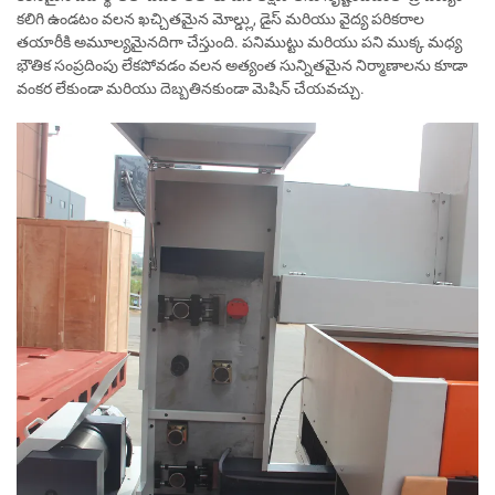
కలిగి ఉండటం వలన ఖచ్చితమైన మోల్డ్లు, డైస్ మరియు వైద్య పరికరాల
తయారీకి అమూల్యమైనదిగా చేస్తుంది. పనిముట్టు మరియు పని ముక్క మధ్య
భౌతిక సంప్రదింపు లేకపోవడం వలన అత్యంత సున్నితమైన నిర్మాణాలను కూడా
వంకర లేకుండా మరియు దెబ్బతినకుండా మెషిన్ చేయవచ్చు.