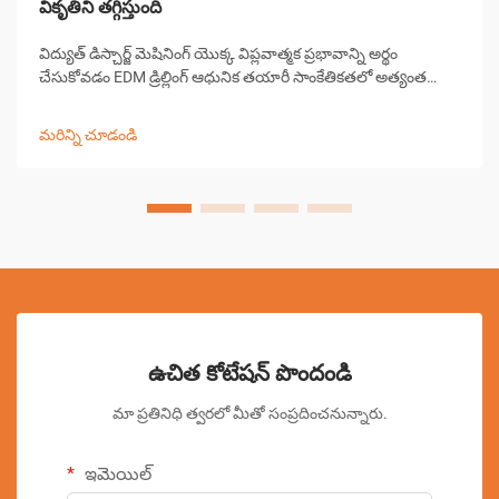
వికృతిని తగ్గిస్తుంది
విద్యుత్ డిస్చార్జ్ మెషినింగ్ యొక్క విప్లవాత్మక ప్రభావాన్ని అర్థం
చేసుకోవడం EDM డ్రిల్లింగ్ ఆధునిక తయారీ సాంకేతికతలో అత్యంత
గణనీయమైన పురోగతులలో ఒకటిగా నిలిచింది. ఈ సంక్లిష్టమైన
మెషినింగ్ ప్రక్రియ పరిశ్రమలు పూర్వ-...
మరిన్ని చూడండి
ఉచిత కోటేషన్ పొందండి
మా ప్రతినిధి త్వరలో మీతో సంప్రదించనున్నారు.
ఇమెయిల్