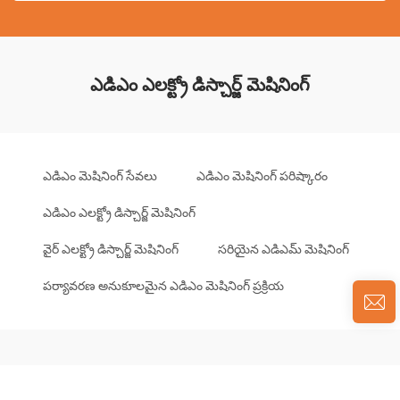
ఎడిఎం ఎలక్ట్రో డిస్చార్జ్ మెషినింగ్
ఎడిఎం మెషినింగ్ సేవలు
ఎడిఎం మెషినింగ్ పరిష్కారం
ఎడిఎం ఎలక్ట్రో డిస్చార్జ్ మెషినింగ్
వైర్ ఎలక్ట్రో డిస్చార్జ్ మెషినింగ్
సరియైన ఎడిఎమ్ మెషినింగ్
పర్యావరణ అనుకూలమైన ఎడిఎం మెషినింగ్ ప్రక్రియ