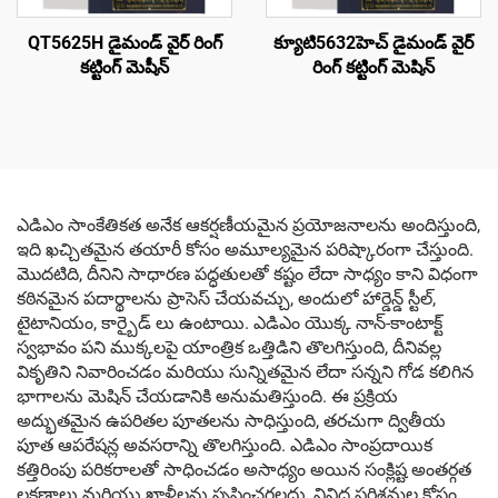
QT5625H డైమండ్ వైర్ రింగ్
క్యూటి5632హెచ్ డైమండ్ వైర్
కట్టింగ్ మెషీన్
రింగ్ కట్టింగ్ మెషిన్
ఎడిఎం సాంకేతికత అనేక ఆకర్షణీయమైన ప్రయోజనాలను అందిస్తుంది,
ఇది ఖచ్చితమైన తయారీ కోసం అమూల్యమైన పరిష్కారంగా చేస్తుంది.
మొదటిది, దీనిని సాధారణ పద్ధతులతో కష్టం లేదా సాధ్యం కాని విధంగా
కఠినమైన పదార్థాలను ప్రాసెస్ చేయవచ్చు, అందులో హార్డెన్డ్ స్టీల్,
టైటానియం, కార్బైడ్ లు ఉంటాయి. ఎడిఎం యొక్క నాన్-కాంటాక్ట్
స్వభావం పని ముక్కలపై యాంత్రిక ఒత్తిడిని తొలగిస్తుంది, దీనివల్ల
వికృతిని నివారించడం మరియు సున్నితమైన లేదా సన్నని గోడ కలిగిన
భాగాలను మెషిన్ చేయడానికి అనుమతిస్తుంది. ఈ ప్రక్రియ
అద్భుతమైన ఉపరితల పూతలను సాధిస్తుంది, తరచుగా ద్వితీయ
పూత ఆపరేషన్ల అవసరాన్ని తొలగిస్తుంది. ఎడిఎం సాంప్రదాయిక
కత్తిరింపు పరికరాలతో సాధించడం అసాధ్యం అయిన సంక్లిష్ట అంతర్గత
లక్షణాలు మరియు ఖాళీలను సృష్టించగలదు, వివిధ పరిశ్రమల కోసం