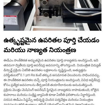
ఉత్కృష్టమైన ఉపరితల పూర్తి చేయడం
మరియు నాణ్యత నియంత్రణ
ఈడీఎం సాంకేతికత అద్భుతమైన ఉపరితల పూర్తి నాణ్యతను అందిస్తుంది, ఇది
తరచుగా ద్వితీయ పూర్తి ఆపరేషన్ల అవసరాన్ని తొలగిస్తుంది. నియంత్రిత విద్యుత్
డిస్చార్జ్ ప్రక్రియ ఏకరీతి ఉపరితల లక్షణాలను సృష్టిస్తుంది, అత్యుత్తమ
పరిస్థితులలో 0.1 μm Ra కంటే తక్కువ అసమానత విలువలను సాధించవచ్చు.
ఈ సాంకేతికత ఉపరితల వచ్చే పూర్తి నియంత్రణను అందిస్తుంది, వివిధ అప్లికేషన్ల
కోసం ప్రత్యేక అవసరాలను తీర్చడానికి తయారీదారులకు అనుమతిస్తుంది.
ప్రక్రియ మొత్తం మెషినింగ్ ఆపరేషన్ స్థిరమైన నాణ్యతను కాపాడుతుంది, లోతైన
కుహరాలు మరియు సంక్లిష్ట జ్యామితి కూడా ఏకరీతి ఫలితాలను నిర్ధారిస్తుంది.
సరసన ఈడీఎం సిస్టమ్స్ అభివృద్ధి చెందిన పర్యవేక్షణ మరియు నియంత్రణ
వ్యవస్థలను కలిగి ఉంటాయి, కటింగ్ ప్రక్రియలో ఖచ్చితమైన పారామితులను