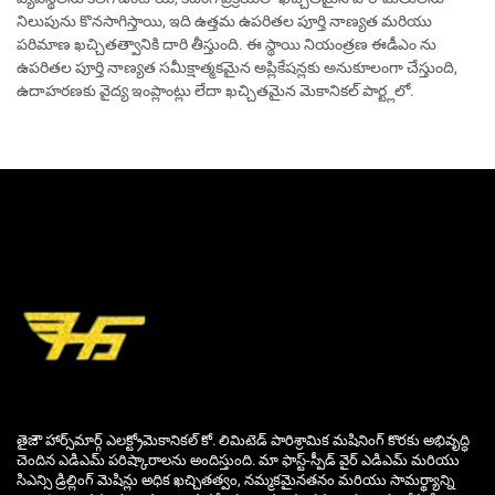
నిలుపును కొనసాగిస్తాయి, ఇది ఉత్తమ ఉపరితల పూర్తి నాణ్యత మరియు
పరిమాణ ఖచ్చితత్వానికి దారి తీస్తుంది. ఈ స్థాయి నియంత్రణ ఈడీఎం ను
ఉపరితల పూర్తి నాణ్యత సమీక్షాత్మకమైన అప్లికేషన్లకు అనుకూలంగా చేస్తుంది,
ఉదాహరణకు వైద్య ఇంప్లాంట్లు లేదా ఖచ్చితమైన మెకానికల్ పార్ట్లలో.
తైజౌ హార్స్‌మార్గ్ ఎలక్ట్రోమెకానికల్ కో. లిమిటెడ్ పారిశ్రామిక మషినింగ్ కొరకు అభివృద్ధి
చెందిన ఎడిఎమ్ పరిష్కారాలను అందిస్తుంది. మా ఫాస్ట్-స్పీడ్ వైర్ ఎడిఎమ్ మరియు
సిఎన్సి డ్రిల్లింగ్ మెషిన్లు అధిక ఖచ్చితత్వం, నమ్మకమైనతనం మరియు సామర్థ్యాన్ని