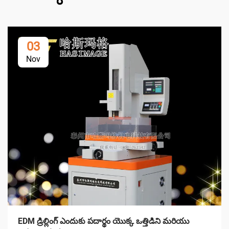
03
Nov
EDM డ్రిల్లింగ్ ఎందుకు పదార్థం యొక్క ఒత్తిడిని మరియు