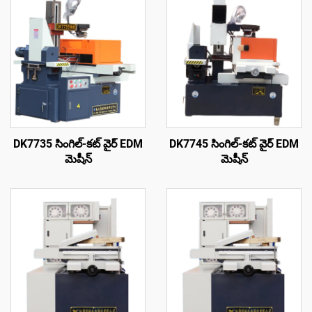
DK7735 సింగిల్-కట్ వైర్ EDM
DK7745 సింగిల్-కట్ వైర్ EDM
మెషీన్
మెషీన్