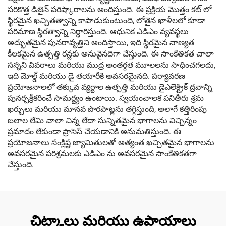
సరికొత్త డిజైన్ పరిష్కారాలను అందిస్తుంది. ఈ ప్రక్రియ మొత్తం కట్ లో
స్థిరమైన ఖచ్చితత్వాన్ని కాపాడుకుంటుంది, లోతైన ఖాళీలలో కూడా
పరిమాణ స్థిరత్వాన్ని నిర్ధారిస్తుంది. ఆధునిక ఎడిఎం వ్యవస్థలు
అద్భుతమైన పునరావృత్తిని అందిస్తాయి, ఇది స్థిరమైన నాణ్యత
కీలకమైన ఉత్పత్తి రన్లకు అనువైనదిగా చేస్తుంది. ఈ సాంకేతికత చాలా
సన్నని వివరాలు మరియు ముద్ర అంతర్గత మూలలను సాధించగలదు,
ఇది మోల్డ్ మరియు డై తయారీకి అవసరమైనది. పర్యావరణ
ప్రయోజనాలలో తక్కువ వ్యర్థాల ఉత్పత్తి మరియు డైఎలెక్ట్రిక్ ద్రవాన్ని
పునర్చక్రీకరించే సామర్థ్యం ఉంటాయి. స్వయంచాలక పనితీరు శ్రమ
ఖర్చులు మరియు మానవ పొరపాట్లను తగ్గిస్తుంది, అలాగే కత్తిరింపు
బలాల లేమి చాలా చిన్న లేదా సున్నితమైన భాగాలను విచ్ఛిన్నం
ప్రమాదం లేకుండా ప్రాసెస్ చేయడానికి అనుమతిస్తుంది. ఈ
ప్రయోజనాలు సంక్లిష్ట జ్యామితులతో అత్యంత ఖచ్చితమైన భాగాలను
అవసరమైన పరిశ్రమలకు ఎడిఎం ను అవసరమైన సాంకేతికతగా
చేస్తుంది.
చిట్కాలు మరియు ఉపాయాలు