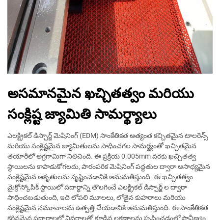
అసమానమైన ఖచ్చితత్వం మరియు
సంక్లిష్ట జ్యామితి సామర్థ్యాలు
ఎలక్ట్రికల్ డిస్చార్జ్ మెషినింగ్ (EDM) సాంకేతికత అత్యంత కచ్చితమైన టాలరెన్స్
మరియు సంక్లిష్టమైన జ్యామితులను సాధించగల సామర్థ్యంతో ఖచ్చితమైన
తయారీలో అగ్రగామిగా నిలిచింది. ఈ ప్రక్రియ 0.005mm వరకు ఖచ్చితత్వ
స్థాయిలను కాపాడుకోగలదు, పారంపరిక మెషినింగ్ పద్ధతుల ద్వారా అసాధ్యమైన
సంక్లిష్టమైన ఆకృతులను సృష్టించడానికి అనుమతిస్తుంది. ఈ ఖచ్చితత్వం
మైక్రోస్కోపిక్ స్థాయిలో పదార్థాన్ని తొలగించే ఎలక్ట్రికల్ డిస్చార్జ్ ల ద్వారా
సాధించబడుతుంది, ఇది లోపలి మూలలు, లోతైన కుహరాలు మరియు
సంక్లిష్టమైన నమూనాలను ఉత్పత్తి చేయడానికి అనుమతిస్తుంది. ఈ సాంకేతికత
కఠినమైన పదార్థాలలో వివరాలతో కూడిన లక్షణాలను సృష్టించడంలో ప్రావీణ్యం