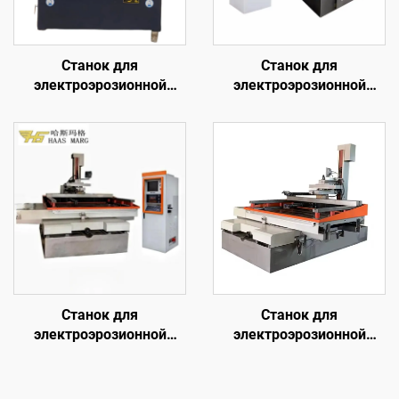
Станок для
Станок для
электроэрозионной
электроэрозионной
обработки проволочным
обработки проволочным
электродом
электродом
однопроходного реза
однопроходного реза
DK7745
DK7755
Станок для
Станок для
электроэрозионной
электроэрозионной
обработки проволочным
обработки проволочным
электродом
электродом
однопроходного реза
однопроходного реза