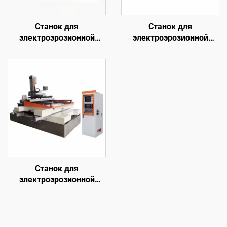
Станок для
Станок для
электроэрозионной
электроэрозионной
обработки проволочным
обработки проволочным
электродом
электродом
однопроходного реза
однопроходного реза
DK7720
DK7755
Станок для
электроэрозионной
обработки проволочным
электродом
однопроходного реза
DK77160