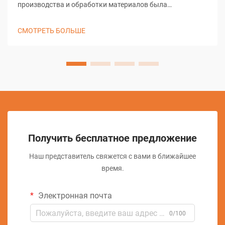
производства и обработки материалов была
преобразована благодаря решениям резки с ЧПУ,
изменив подход мастерских к задачам точной резки. Эти
СМОТРЕТЬ БОЛЬШЕ
сложные системы объединяют компьютерное
управление с...
Получить бесплатное предложение
Наш представитель свяжется с вами в ближайшее
время.
Электронная почта
0/100