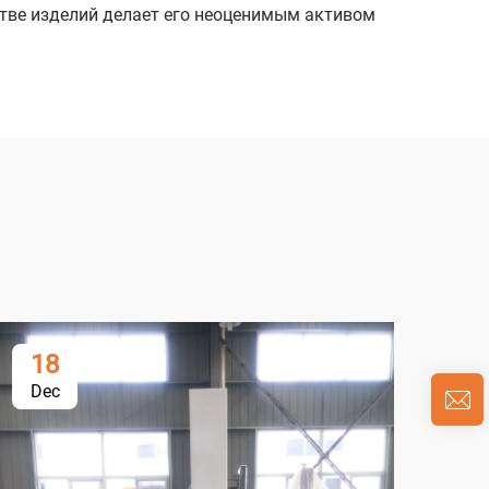
стве изделий делает его неоценимым активом
18
1
Dec
De