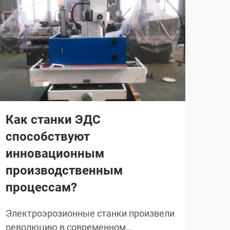
Как станки ЭДС
Ка
способствуют
сл
инновационным
ра
производственным
вы
процессам?
Ста
про
Электроэрозионные станки произвели
пре
революцию в современном