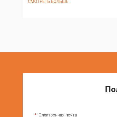
СМОТРЕТЬ БОЛЬШЕ
электроэрозионной обработки
представляет собой одно из наиболее
значительных достижений в
современных технологиях
производства. Этот сложный процесс
обработки кардинально изменил
подход отраслей к выполнению
предварительных...
По
Электронная почта