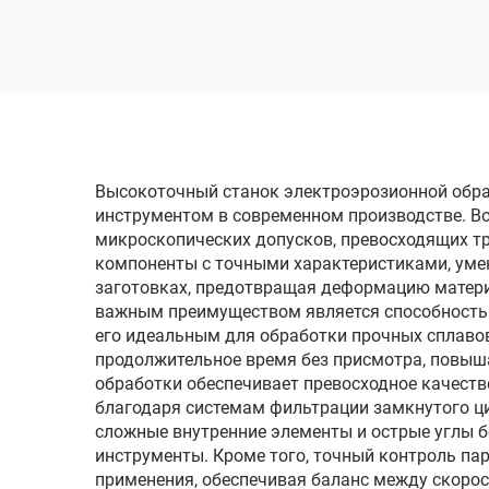
проволочным
электродом
однопроходного реза
одн
DK7725
Высокоточный станок электроэрозионной обр
инструментом в современном производстве. Во
микроскопических допусков, превосходящих т
компоненты с точными характеристиками, уме
заготовках, предотвращая деформацию матери
важным преимуществом является способность 
его идеальным для обработки прочных сплавов
продолжительное время без присмотра, повыша
обработки обеспечивает превосходное качест
благодаря системам фильтрации замкнутого ц
сложные внутренние элементы и острые углы б
инструменты. Кроме того, точный контроль па
применения, обеспечивая баланс между скорос