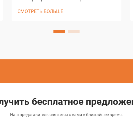
произвела революцию в сфере
СМОТРЕТЬ БОЛЬШЕ
прецизионного производства в
отраслях, требующих возможностей
сверления микроотверстий. Эти
сложные электроэрозионные станки
обеспечивают беспрецедентную
точность при создании отверстий
диаметром до 0,0...
лучить бесплатное предложе
Наш представитель свяжется с вами в ближайшее время.