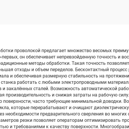
проволочным
проволочны
электродом
электродом
опроходного реза
однопроходного 
DK7780
DK77160
аботки проволокой предлагает множество весомых преиму
-первых, он обеспечивает непревзойденную точность и во
радиционные методы обработки. Такая точность позволяе
ньшая отходы и объем переделов. Бесконтактный процесс
ала и обеспечивая размерную стабильность на протяжении
станка работать с любыми электропроводными материалам
 и закалённых сталей. Возможность автоматической рабо
я производительность и снижая затраты на рабочую силу
во поверхности, часто требующее минимальной доводки.
икла, которые перерабатывают и очищают диэлектрическу
ез необходимости предварительного сверления во многих с
раметров резки позволяет операторам оптимизировать про
тью и требованиями к качеству поверхности. Многообрази