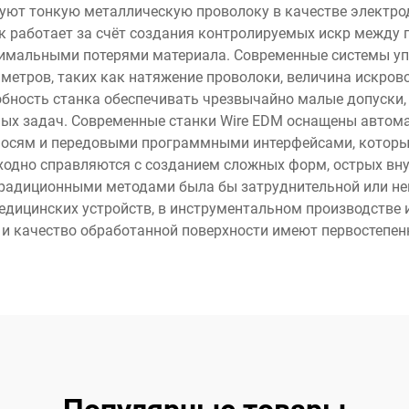
зуют тонкую металлическую проволоку в качестве электро
к работает за счёт создания контролируемых искр между 
нимальными потерями материала. Современные системы у
аметров, таких как натяжение проволоки, величина искров
ность станка обеспечивать чрезвычайно малые допуски, ч
х задач. Современные станки Wire EDM оснащены автома
осям и передовыми программными интерфейсами, которые
ходно справляются с созданием сложных форм, острых вн
традиционными методами была бы затруднительной или не
едицинских устройств, в инструментальном производстве 
 и качество обработанной поверхности имеют первостепен