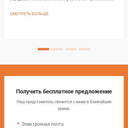
обработка (ЭЭМ) является основой современного
точного производства, обеспечивая беспрецедентные
СМОТРЕТЬ БОЛЬШЕ
возможности при создании сложных форм и
детализированных конструкций...
Получить бесплатное предложение
Наш представитель свяжется с вами в ближайшее
время.
Электронная почта